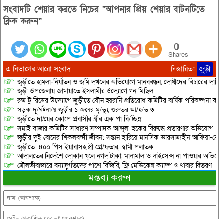
সংবাদটি শেয়ার করতে নিচের “আপনার প্রিয় শেয়ার বাটনটিতে
ক্লিক করুন”
0
Shares
এ বিভাগের আরো সংবাদ
বিস্তারিত:
জুড়ী
জুড়ীতে হামলা-নির্যাতন ও জমি দখলের অভিযোগে মানববন্ধন, দোষীদের বিচারের দাব
জুড়ী উপজেলায় জামায়াতে ইসলামীর উদ্যোগে গন মিছিল
রুম টু রিডের উদ্যোগে জুড়ীতে যৌন হয়রানি প্রতিরোধ কমিটির বার্ষিক পরিকল্পনা কর
সড়ক দূ/র্ঘটনা/য় জুড়ীর ১ জনের মৃ/ত্যু, গুরুতর আ/হ/ত ৩
জুড়ীতে দা/য়ের কোপে প্রবাসীর স্ত্রীর এক পা বি/চ্ছিন্ন
সমাই বাজার কমিটির সাধারণ সম্পাদক আব্দুল হকের বিরুদ্ধে প্রতারণার অভিযোগ
জুড়ীর দুই বোনের শিকলবন্দী জীবন: সন্তান হারিয়ে মানসিক ভারসাম্যহীন আফিয়া-র
জুড়ীতে ৪০০ পিস ইয়াবাসহ স্ত্রী গ্রে/ফতার, স্বামী পলাতক
আদালতের নির্দেশে দোকান খুলে নগদ টাকা, মালামাল ও লাইসেন্স না পাওয়ার অভিযোগ, 
মৌলভীবাজারে বন্যাদুর্গতদের পাশে বিজিবি, ফ্রি মেডিকেল ক্যাম্প ও খাবার বিতরণ
মন্তব্য করুন