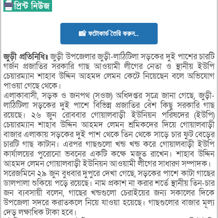
📸 ফটোকার্ড তৈরি করুন..
জুড়ী প্রতিনিধি॥
জুড়ী উপজেলার জুড়ী-লাঠিটিলা সড়কের দুই পাশের চারটি
গর্জন প্রজাতির সরকারি গাছ আওয়ামী লীগের নেতা ও স্থানীয় ইউপি
চেয়ারম্যান শাহাব উদ্দিন আহমদ লেমন কেটে নিয়েছেন বলে অভিযোগ
পাওয়া গেছে থেকে।
এলাকাবাসী, সড়ক ও জনপথ (সওজ) অধিদপ্তর সূত্রে জানা গেছে, জুড়ী-
লাঠিটিলা সড়কের দুই পাশে বিভিন্ন প্রজাতির বেশ কিছু সরকারি গাছ
রয়েছে। ২৬ জুন রোববার গোয়ালবাড়ী ইউনিয়ন পরিষদের (ইউপি)
চেয়ারম্যান শাহাব উদ্দিন আহমদ লেমন শ্রমিকদের দিয়ে গোয়ালবাড়ী
বাজার এলাকায় সড়কের দুই পাশ থেকে তিন থেকে সাড়ে চার ফুট বেড়ের
চারটি গাছ কাটান। এরপর গাছগুলো খন্ড খন্ড করে গোয়ালবাড়ী ইউপি
কার্যালয়ের পুরোনো ভবনের একটি কক্ষে মজুত রাখেন। শাহাব উদ্দিন
আহমদ লেমন গোয়ালবাড়ী ইউনিয়ন আওয়ামী লীগের সাধারণ সম্পাদক।
সরেজমিনে ২৯ জুন বুধবার দুপুরে দেখা গেছে, সড়কের পাশে কাটা গাছের
ডালপালা শুকিয়ে পড়ে রয়েছে। নাম প্রকাশ না করার শর্তে স্থানীয় তিন-চার
জন ব্যবসায়ী বলেন, গাছের খন্ডগুলো চেরাইয়ের জন্য সকালের দিকে
উপজেলা সদরে করাতকলে নিয়ে যাওয়া হয়েছে। গাছগুলোর বাজার মূল্য
দেড় লক্ষাধিক টাকা হবে।