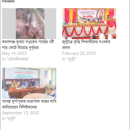
Related
কমলগঞ্জ-কুরমা সড়কের পার্শ্বের ৭টি
জুড়ীতে কৃতি শিক্ষার্থীদের সংবর্ধনা
গাছ কেটে নিয়েছে দুর্বৃত্তরা
প্রদান
May 14, 2023
February 22, 2023
In "মৌলভীবাজার"
In "জুড়ী"
আসন্ন দুর্গাপূজায় যাত্রাপালা বন্ধের দাবি
জানিয়েছেন বিশিষ্টজনেরা
September 13, 2022
In "জুড়ী"