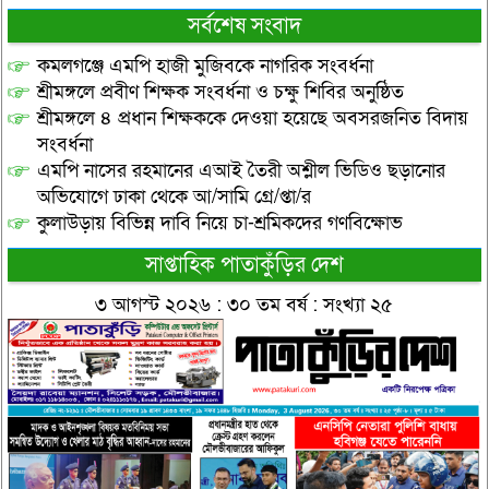
সর্বশেষ সংবাদ
কমলগঞ্জে এমপি হাজী মুজিবকে নাগরিক সংবর্ধনা
শ্রীমঙ্গলে প্রবীণ শিক্ষক সংবর্ধনা ও চক্ষু শিবির অনুষ্ঠিত
শ্রীমঙ্গলে ৪ প্রধান শিক্ষককে দেওয়া হয়েছে অবসরজনিত বিদায়
সংবর্ধনা
এমপি নাসের রহমানের এআই তৈরী অশ্লীল ভিডিও ছড়ানোর
অভিযোগে ঢাকা থেকে আ/সামি গ্রে/প্তা/র
কুলাউড়ায় বিভিন্ন দাবি নিয়ে চা-শ্রমিকদের গণবিক্ষোভ
সাপ্তাহিক পাতাকুঁড়ির দেশ
৩ আগস্ট ২০২৬ : ৩০ তম বর্ষ : সংখ্যা ২৫