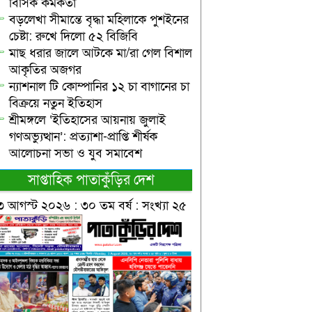
বিসিক কর্মকর্তা
বড়লেখা সীমান্তে বৃদ্ধা মহিলাকে পুশইনের
চেষ্টা: রুখে দিলো ৫২ বিজিবি
মাছ ধরার জালে আটকে মা/রা গেল বিশাল
আকৃতির অজগর
ন্যাশনাল টি কোম্পানির ১২ চা বাগানের চা
বিক্রয়ে নতুন ইতিহাস
শ্রীমঙ্গলে ‘ইতিহাসের আয়নায় জুলাই
গণঅভ্যুত্থান’: প্রত্যাশা-প্রাপ্তি শীর্ষক
আলোচনা সভা ও যুব সমাবেশ
সাপ্তাহিক পাতাকুঁড়ির দেশ
৩ আগস্ট ২০২৬ : ৩০ তম বর্ষ : সংখ্যা ২৫