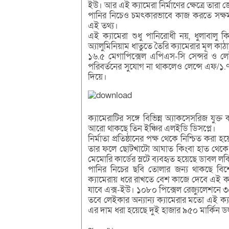
ইউ। আর এই ক্যামেরা নির্মাণের ক্ষেত্রে তারা 
পানির নিচেও চমৎকারভাবে কাজ করতে সক্ষম ল
এই তথ্য।
এই ক্যামেরা শুধু পানিরোধী নয়, ধুলাবালু 
অ্যালুমিনিয়াম ধাতুতে তৈরি ক্যামেরার মূল কা
১৬.৫ মেগাপিক্সেল এপিএস-সি সেন্সর ও লেইক
পরিবর্তনের সুযোগ না থাকলেও লেন্সে এফ/১.৭
দিয়ে।
ক্যামেরাটির সঙ্গে বিভিন্ন অ্যাকসেসরিজ যুক
আরো থাকছে তিন ইঞ্চির এলইডি ডিসপ্লে।
নির্মাতা প্রতিষ্ঠানের পক্ষ থেকে নিশ্চিত কর
তার ফলে ছোটখাটো আঘাত কিংবা হাত থেকে প
মেমোরি কার্ডের স্লটে ব্যবহৃত হয়েছে ডাবল লক
পানির নিচের ছবি তোলার জন্য থাকছে বিশেষভ
ক্যামেরায় ধরে রাখতে বেশ কাজে দেবে এই ক্য
যাবে এক্স-ইউ। ১০৮০ পিক্সেল রেজ্যুলেশনে ৩০
তবে লেইকার অন্যান্য ক্যামেরার মতো এই ক্য
এর দাম ধরা হয়েছে দুই হাজার ৯৫০ মার্কিন ড