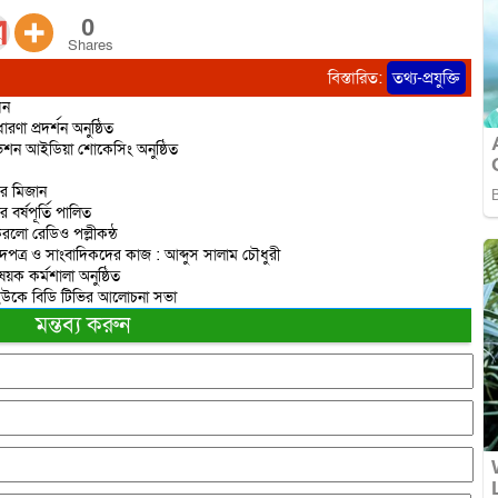
0
Shares
বিস্তারিত:
তথ্য-প্রযুক্তি
ধন
রণা প্রদর্শন অনুষ্ঠিত
োভেশন আইডিয়া শোকেসিং অনুষ্ঠিত
ের মিজান
র্ষপূর্তি পালিত
করলো রেডিও পল্লীকন্ঠ
াদপত্র ও সাংবাদিকদের কাজ : আব্দুস সালাম চৌধুরী
ষয়ক কর্মশালা অনুষ্ঠিত
ষে ইউকে বিডি টিভির আলোচনা সভা
মন্তব্য করুন