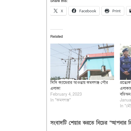
Share this:
X
Facebook
Print
Related
সিসি ক্যামেরার আওতায় কমলগঞ্জ পৌর
প্রত্য
এলাকা
এলাকায়
February 4, 2023
বডিঅন 
In "কমলগঞ্জ"
Janua
In "মৌ
সংবাদটি শেয়ার করতে নিচের “আপনার প্র