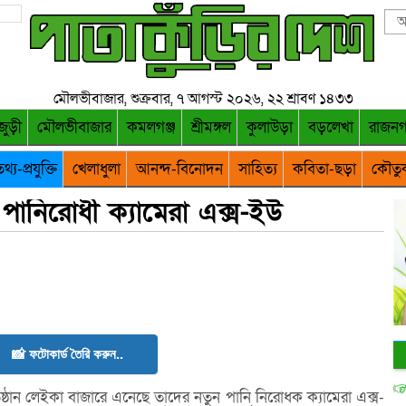
মৌলভীবাজার, শুক্রবার, ৭ আগস্ট ২০২৬, ২২ শ্রাবণ ১৪৩৩
জুড়ী
মৌলভীবাজার
কমলগঞ্জ
শ্রীমঙ্গল
কুলাউড়া
বড়লেখা
রাজন
থ্য-প্রযুক্তি
খেলাধুলা
আনন্দ-বিনোদন
সাহিত্য
কবিতা-ছড়া
কৌতু
পানিরোধী ক্যামেরা এক্স-ইউ
📸 ফটোকার্ড তৈরি করুন..
্রতিষ্ঠান লেইকা বাজারে এনেছে তাদের নতুন পানি নিরোধক ক্যামেরা এক্স-