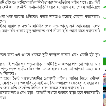
জোট বেঁধেছে অটোমোবাইল নির্মাতা জার্মান প্রতিষ্ঠান অডির সঙ্গে। ৪৯ ফিট
েইকা এক্স-ইউ। তথ্য-প্রযুক্তিবিষয়ক ম্যাগাজিন ম্যাশেবল জানিয়েছে
কিংবা শক্ত আঘাত প্রতিরোধ করার ক্ষমতাও রয়েছে লেইকা ক্যামেরার।
ঠামো।
া সামিলাক্স ২৩ মিলিমিটার লেন্স যুক্ত আছে এই ক্যামেরায়। লেন্স
 অ্যাপার্চার থাকায় মৃদু আলোতে বেশ ভালো ছবি তোলা যাবে ক্যামেরাটি
্ত করার জন্য এর ওপরে থাকছে দুটি কন্ট্রোল ডায়াল এবং একটি হট স্যু।
া হয়েছে এই পর্দায় খুব শক্ত-পোক্ত একটি স্ক্রিন কাভার লাগানো আছে। আর
ড়ে গেলে ক্যামেরাটির পর্দা ভেঙে যাওয়ার কোনো আশঙ্কা নেই। আর
িং সিস্টেম।
াবে তৈরি ‘আন্ডারওয়াটার স্ন্যাপশট বাটন’। পানির নিচের সৌন্দর্য
ামেরা মোড। শুধু ছবি তোলাই নয়, ভিডিওধারণের ক্ষেত্রেও ব্যবহার করা
 ফ্রেম প্রতি সেকেন্ডে ভিডিও ধারণ করতে সক্ষম ক্যামেরাটি।
ামেরার দামও বেশ চড়া। আগামী সপ্তাহে বাজারে ছাড়া হবে ক্যামেরাটি।
লার।