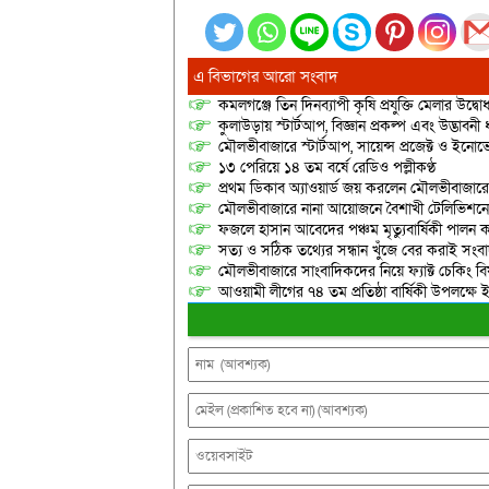
এ বিভাগের আরো সংবাদ
কমলগঞ্জে তিন দিনব্যাপী কৃষি প্রযুক্তি মেলার উদ্বো
কুলাউড়ায় স্টার্টআপ, বিজ্ঞান প্রকল্প এবং উদ্ভাবনী ধা
মৌলভীবাজারে স্টার্টআপ, সায়েন্স প্রজেক্ট ও ইন
১৩ পেরিয়ে ১৪ তম বর্ষে রেডিও পল্লীকণ্ঠ
প্রথম ডিকাব অ্যাওয়ার্ড জয় করলেন মৌলভীবাজার
মৌলভীবাজারে নানা আয়োজনে বৈশাখী টেলিভিশনের ব
ফজলে হাসান আবেদের পঞ্চম মৃত্যুবার্ষিকী পালন 
সত্য ও সঠিক তথ্যের সন্ধান খুঁজে বের করাই সংব
মৌলভীবাজারে সাংবাদিকদের নিয়ে ফ্যাক্ট চেকিং বি
আওয়ামী লীগের ৭৪ তম প্রতিষ্ঠা বার্ষিকী উপলক্