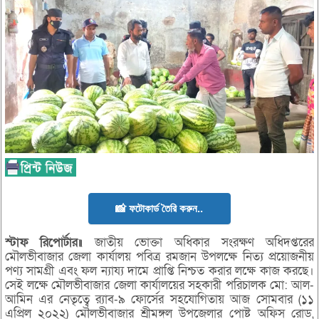
📸 ফটোকার্ড তৈরি করুন..
স্টাফ
রিপোর্টার॥
জাতীয় ভোক্তা অধিকার সংরক্ষণ অধিদপ্তরের
মৌলভীবাজার জেলা কার্যালয় পবিত্র রমজান উপলক্ষে নিত্য প্রয়োজনীয়
পণ্য সামগ্রী এবং ফল ন্যায্য দামে প্রাপ্তি নিশ্চত করার লক্ষে কাজ করছে।
সেই লক্ষে মৌলভীবাজার জেলা কার্যালয়ের সহকারী পরিচালক মো: আল-
আমিন এর নেতৃত্বে র‌্যাব-৯ ফোর্সের সহযোগিতায় আজ সোমবার (১১
এপ্রিল ২০২২) মৌলভীবাজার শ্রীমঙ্গল উপজেলার পোষ্ট অফিস রোড,