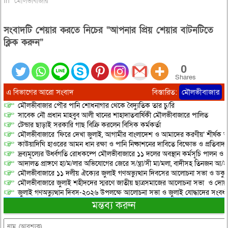
In "মৌলভীবাজার"
সংবাদটি শেয়ার করতে নিচের “আপনার প্রিয় শেয়ার বাটনটিতে
ক্লিক করুন”
0
Shares
এ বিভাগের আরো সংবাদ
বিস্তারিত:
মৌলভীবাজার
মৌলভীবাজার পৌর পানি শোধনাগার থেকে বৈদ্যুতিক তার চু/রি
সাবেক নৌ প্রধান মাহবুব আলী খানের শাহাদাতবার্ষিকী মৌলভীবাজারে পালিত
টেন্ডার ছাড়াই সরকারি গাছ বিক্রি করলেন বিসিক কর্মকর্তা
মৌলভীবাজারে ‘ফিরে দেখা জুলাই, আগামীর বাংলাদেশ ও আমাদের করণীয়’ শীর্ষক আ
কাউয়াদিঘি হাওরের আমন ধান রক্ষা ও পানি নিষ্কাশনের দাবিতে বিক্ষোভ ও প্রতিবাদ
দ্রব্যমূল্যের ঊর্ধ্বগতি রোধকল্পে মৌলভীবাজারে ১১ দলের অবস্থান কর্মসূচি পালন ও স
আদালত প্রাঙ্গণে হা/ম/লার অভিযোগের জেরে স/ন্ত্রা/সী মা/মলা, বাদীসহ তিনজন আ/হ
মৌলভীবাজারে ১১ দলীয় ঐক্যের জুলাই গণঅভ্যুত্থান দিবসের আলোচনা সভা ও ডকুমেন্
মৌলভীবাজারে জুলাই শহীদদের স্মরণে জাতীয় ছাত্রসমাজের আলোচনা সভা ও দোয়
জুলাই গণঅভ্যুত্থান দিবস-২০২৬ উপলক্ষে আলোচনা সভা ও জুলাই যোদ্ধাদের সংবর্ধ
মন্তব্য করুন