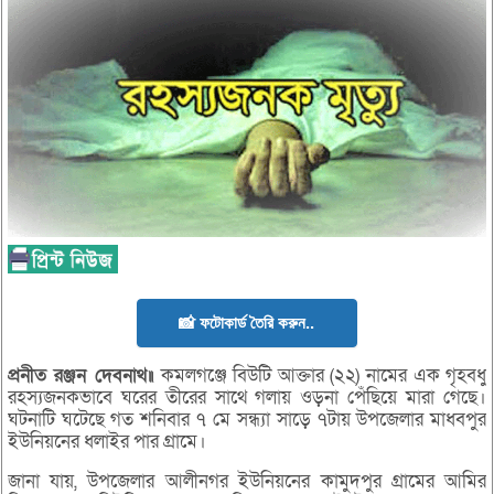
📸 ফটোকার্ড তৈরি করুন..
প্রনীত
রঞ্জন
দেবনাথ॥
কমলগঞ্জে বিউটি আক্তার (২২) নামের এক গৃহবধু
রহস্যজনকভাবে ঘরের তীরের সাথে গলায় ওড়না পেঁছিয়ে মারা গেছে।
ঘটনাটি ঘটেছে গত শনিবার ৭ মে সন্ধ্যা সাড়ে ৭টায় উপজেলার মাধবপুর
ইউনিয়নের ধলাইর পার গ্রামে।
জানা যায়, উপজেলার আলীনগর ইউনিয়নের কামুদপুর গ্রামের আমির