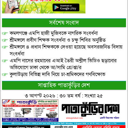
সর্বশেষ সংবাদ
কমলগঞ্জে এমপি হাজী মুজিবকে নাগরিক সংবর্ধনা
শ্রীমঙ্গলে প্রবীণ শিক্ষক সংবর্ধনা ও চক্ষু শিবির অনুষ্ঠিত
শ্রীমঙ্গলে ৪ প্রধান শিক্ষককে দেওয়া হয়েছে অবসরজনিত বিদায়
সংবর্ধনা
এমপি নাসের রহমানের এআই তৈরী অশ্লীল ভিডিও ছড়ানোর
অভিযোগে ঢাকা থেকে আ/সামি গ্রে/প্তা/র
কুলাউড়ায় বিভিন্ন দাবি নিয়ে চা-শ্রমিকদের গণবিক্ষোভ
সাপ্তাহিক পাতাকুঁড়ির দেশ
৩ আগস্ট ২০২৬ : ৩০ তম বর্ষ : সংখ্যা ২৫