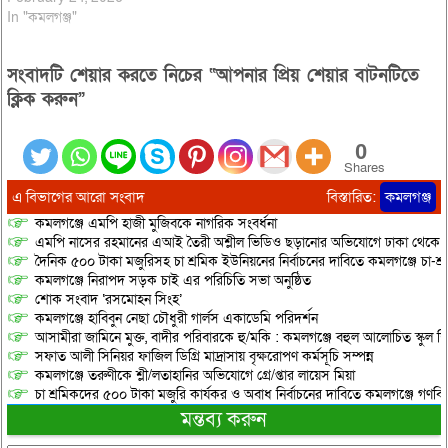
In "কমলগঞ্জ"
সংবাদটি শেয়ার করতে নিচের “আপনার প্রিয় শেয়ার বাটনটিতে
ক্লিক করুন”
0
Shares
এ বিভাগের আরো সংবাদ
বিস্তারিত:
কমলগঞ্জ
কমলগঞ্জে এমপি হাজী মুজিবকে নাগরিক সংবর্ধনা
এমপি নাসের রহমানের এআই তৈরী অশ্লীল ভিডিও ছড়ানোর অভিযোগে ঢাকা থেকে আ/সা
দৈনিক ৫০০ টাকা মজুরিসহ চা শ্রমিক ইউনিয়নের নির্বাচনের দাবিতে কমলগঞ্জে চা-শ্
কমলগঞ্জে নিরাপদ সড়ক চাই এর পরিচিতি সভা অনুষ্ঠিত
শোক সংবাদ ‘রসমোহন সিংহ’
কমলগঞ্জে হাবিবুন নেছা চৌধুরী গার্লস একাডেমি পরিদর্শন
আসামীরা জামিনে মুক্ত, বাদীর পরিবারকে হু/মকি : কমলগঞ্জে বহুল আলোচিত স্কুল শি
সফাত আলী সিনিয়র ফাজিল ডিগ্রি মাদ্রাসায় বৃক্ষরোপণ কর্মসূচি সম্পন্ন
কমলগঞ্জে তরুণীকে শ্লী/লতাহানির অভিযোগে গ্রে/প্তার লায়েস মিয়া
চা শ্রমিকদের ৫০০ টাকা মজুরি কার্যকর ও অবাধ নির্বাচনের দাবিতে কমলগঞ্জে গণবি
মন্তব্য করুন