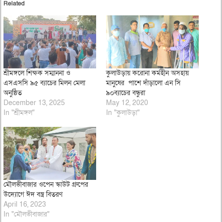
Related
শ্রীমঙ্গলে শিক্ষক সম্মাননা ও
কুলাউড়ায় করোনা কর্মহীন অসহায়
এসএসসি ৯৫ ব্যাচের মিলন মেলা
মানুষের পাশে দাঁড়ালো এন সি
অনুষ্ঠিত
৯০ব্যাচের বন্ধুরা
December 13, 2025
May 12, 2020
In "শ্রীমঙ্গল"
In "কুলাউড়া"
মৌলভীবাজার ওপেন স্কাউট গ্রুপের
উদ্যোগে ঈদ বস্ত্র বিতরণ
April 16, 2023
In "মৌলভীবাজার"