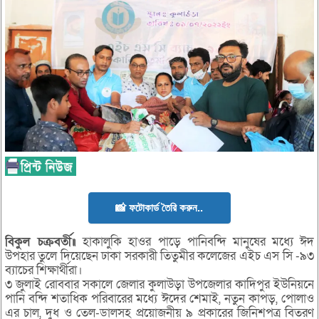
📸 ফটোকার্ড তৈরি করুন..
বিকুল চক্রবর্তী॥
হাকালুকি হাওর পাড়ে পানিবন্দি মানুষের মধ্যে ঈদ
উপহার তুলে দিয়েছেন ঢাকা সরকারী তিতুমীর কলেজের এইচ এস সি -৯৩
ব্যাচের শিক্ষার্থীরা।
৩ জুলাই রোববার সকালে জেলার কুলাউড়া উপজেলার কাদিপুর ইউনিয়নে
পানি বন্দি শতাধিক পরিবারের মধ্যে ঈদের শেমাই, নতুন কাপড়, পোলাও
এর চাল, দুধ ও তেল-ডালসহ প্রয়োজনীয় ৯ প্রকারের জিনিশপত্র বিতরণ