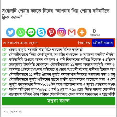
সংবাদটি শেয়ার করতে নিচের “আপনার প্রিয় শেয়ার বাটনটিতে
ক্লিক করুন”
0
Shares
এ বিভাগের আরো সংবাদ
বিস্তারিত:
মৌলভীবাজার
টেন্ডার ছাড়াই সরকারি গাছ বিক্রি করলেন বিসিক কর্মকর্তা
মৌলভীবাজারে ‘ফিরে দেখা জুলাই, আগামীর বাংলাদেশ ও আমাদের করণীয়’ শীর্ষক আ
কাউয়াদিঘি হাওরের আমন ধান রক্ষা ও পানি নিষ্কাশনের দাবিতে বিক্ষোভ ও প্রতিবাদ
দ্রব্যমূল্যের ঊর্ধ্বগতি রোধকল্পে মৌলভীবাজারে ১১ দলের অবস্থান কর্মসূচি পালন ও স
আদালত প্রাঙ্গণে হা/ম/লার অভিযোগের জেরে স/ন্ত্রা/সী মা/মলা, বাদীসহ তিনজন আ/হ
মৌলভীবাজারে ১১ দলীয় ঐক্যের জুলাই গণঅভ্যুত্থান দিবসের আলোচনা সভা ও ডকুমেন্
মৌলভীবাজারে জুলাই শহীদদের স্মরণে জাতীয় ছাত্রসমাজের আলোচনা সভা ও দোয়
জুলাই গণঅভ্যুত্থান দিবস-২০২৬ উপলক্ষে আলোচনা সভা ও জুলাই যোদ্ধাদের সংবর্ধ
মার্শাল আর্ট ক্লাব কাপ-২০২৬: ২ স্বর্ণ, ১ রৌপ্য ও ১০ ব্রোঞ্জ জিতে সাফল্য মৌলভীবাজ
বাংলাদেশ হরিজন ঐক্য পরিষদ মৌলভীবাজার জেলা শাখার মানববন্ধন ও স্মারকলিপি প
মন্তব্য করুন