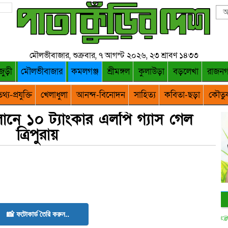
মৌলভীবাজার, শুক্রবার, ৭ আগস্ট ২০২৬, ২৩ শ্রাবণ ১৪৩৩
জুড়ী
মৌলভীবাজার
কমলগঞ্জ
শ্রীমঙ্গল
কুলাউড়া
বড়লেখা
রাজন
থ্য-প্রযুক্তি
খেলাধুলা
আনন্দ-বিনোদন
সাহিত্য
কবিতা-ছড়া
কৌতু
চালানে ১০ ট্যাংকার এলপি গ্যাস গেল
ত্রিপুরায়
📸 ফটোকার্ড তৈরি করুন..