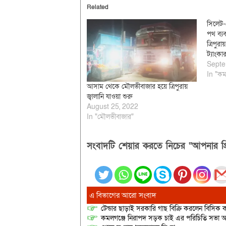
Related
সিলেট-
পথ ব্য
ত্রিপুর
ট্যাংকা
Septe
In "কম
আসাম থেকে মৌলভীবাজার হয়ে ত্রিপুরায়
জ্বালানি যাওয়া শুরু
August 25, 2022
In "মৌলভীবাজার"
সংবাদটি শেয়ার করতে নিচের “আপনার প্র
এ বিভাগের আরো সংবাদ
টেন্ডার ছাড়াই সরকারি গাছ বিক্রি করলেন বিসিক কর
কমলগঞ্জে নিরাপদ সড়ক চাই এর পরিচিতি সভা অনু