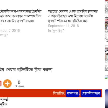
মৌলভীবাজার-শমশেরনগর ট্রানজিট
ভারতের মেঘালয় থেকে তামাবিল স্থলবন্দর
বহার করে চাতলাপুর চেকপোষ্ট দিয়ে
ও মৌলভীবাজার হয়ে ত্রিপুরায় ভারতীয়
ায় যাবে ভারতীয় জ্বালানি তেলের
জ্বালানি পরিবহন শুরু (ভিডিও সহ)
র
September 11, 2016
mber 7, 2016
In "কুলাউড়া"
লগঞ্জ"
িয় শেয়ার বাটনটিতে ক্লিক করুন”
0
Shares
বিস্তারিত:
কমলগঞ্জ
,
মৌলভীবাজার
্মকর্তা
ষ্ঠিত