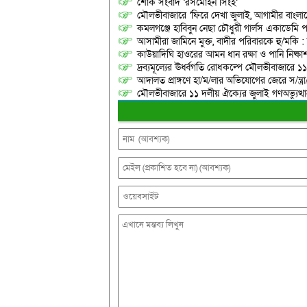
শোক সংবাদ ‘রসমোহন সিংহ’
মৌলভীবাজারে ‘ফিরে দেখা জুলাই, আগামীর বাংলা
কমলগঞ্জে হাবিবুন নেছা চৌধুরী গার্লস একাডেমি প
আসামীরা জামিনে মুক্ত, বাদীর পরিবারকে হু/মকি :
কাউয়াদিঘি হাওরের আমন ধান রক্ষা ও পানি নিষ্কা
দ্রব্যমূল্যের ঊর্ধ্বগতি রোধকল্পে মৌলভীবাজারে ১১
আদালত প্রাঙ্গণে হা/ম/লার অভিযোগের জেরে স/ন্ত্
মৌলভীবাজারে ১১ দলীয় ঐক্যের জুলাই গণঅভ্যুত্থ