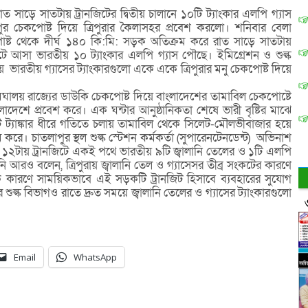
রাত সাড়ে সাতটায় ট্রানজিটের দ্বিতীয় চালানে ১০টি ট্যাংকার এলপি গ্যাস
 চেকপোষ্ট দিয়ে ত্রিপুরার কৈলাসহর প্রবেশ করলো। শনিবার বেলা
োষ্ট থেকে দীর্ঘ ১৪০ কি:মি: সড়ক অতিক্রম করে রাত সাড়ে সাতটায়
টে আসা ভারতীয় ১০ ট্যাংকার এলপি গ্যাস পৌছে। ইমিগ্রেশন ও শুল্ক
ভারতীয় গ্যাসের ট্যাংকারগুলো একে একে ত্রিপুরার মনু চেকপোষ্ট দিয়ে
েঘালয় রাজ্যের ডাউকি চেকপোষ্ট দিয়ে বাংলাদেশের তামাবিল চেকপোষ্টে
লাদেশে প্রবেশ করে। এক ঘন্টার আনুষ্ঠানিকতা শেষে ভারী বৃষ্টির মাঝে
ি ট্যাঙ্কার ধীরে গতিতে চলায় তামাবিল থেকে সিলেট-মৌলভীবাজার হয়ে
। চাতলাপুর স্থল শুল্ক স্টেশন কর্মকর্তা (সুপারেনটেনডেন্ট) অভিনাশ
রাত ১২টায় ট্রানজিটে একই পথে ভারতীয় ৯টি জ্বালানি তেলের ও ১টি এলপি
িনি আরও বলেন, ত্রিপুরায় জ্বালানি তেল ও গ্যাসেসর তীব্র সংকটের কারণে
কারণে সাময়িকভাবে এই সড়কটি ট্রানজিট হিসাবে ব্যবহারের সুযোগ
 শুল্ক বিভাগও রাতে দ্রুত সময়ে জ্বালানি তেলের ও গ্যাসের ট্যাংকারগুলো
Email
WhatsApp