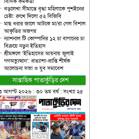
বিসিক কর্মকর্তা
বড়লেখা সীমান্তে বৃদ্ধা মহিলাকে পুশইনের
চেষ্টা: রুখে দিলো ৫২ বিজিবি
মাছ ধরার জালে আটকে মা/রা গেল বিশাল
আকৃতির অজগর
ন্যাশনাল টি কোম্পানির ১২ চা বাগানের চা
বিক্রয়ে নতুন ইতিহাস
শ্রীমঙ্গলে ‘ইতিহাসের আয়নায় জুলাই
গণঅভ্যুত্থান’: প্রত্যাশা-প্রাপ্তি শীর্ষক
আলোচনা সভা ও যুব সমাবেশ
সাপ্তাহিক পাতাকুঁড়ির দেশ
৩ আগস্ট ২০২৬ : ৩০ তম বর্ষ : সংখ্যা ২৫