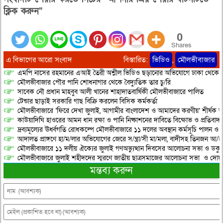
ক্লিক করুন”
0
Shares
এ বিভাগের আরো সংবাদ
বিস্তারিত:
ভিডিও
,
মৌলভীবাজার
এমপি নাসের রহমানের এআই তৈরী অশ্লীল ভিডিও ছড়ানোর অভিযোগে ঢাকা থেকে আ/সা
মৌলভীবাজার পৌর পানি শোধনাগার থেকে বৈদ্যুতিক তার চু/রি
সাবেক নৌ প্রধান মাহবুব আলী খানের শাহাদাতবার্ষিকী মৌলভীবাজারে পালিত
টেন্ডার ছাড়াই সরকারি গাছ বিক্রি করলেন বিসিক কর্মকর্তা
মৌলভীবাজারে ‘ফিরে দেখা জুলাই, আগামীর বাংলাদেশ ও আমাদের করণীয়’ শীর্ষক আ
কাউয়াদিঘি হাওরের আমন ধান রক্ষা ও পানি নিষ্কাশনের দাবিতে বিক্ষোভ ও প্রতিবাদ
দ্রব্যমূল্যের ঊর্ধ্বগতি রোধকল্পে মৌলভীবাজারে ১১ দলের অবস্থান কর্মসূচি পালন ও স
আদালত প্রাঙ্গণে হা/ম/লার অভিযোগের জেরে স/ন্ত্রা/সী মা/মলা, বাদীসহ তিনজন আ/হ
মৌলভীবাজারে ১১ দলীয় ঐক্যের জুলাই গণঅভ্যুত্থান দিবসের আলোচনা সভা ও ডকুমেন্
মৌলভীবাজারে জুলাই শহীদদের স্মরণে জাতীয় ছাত্রসমাজের আলোচনা সভা ও দোয়
মন্তব্য করুন