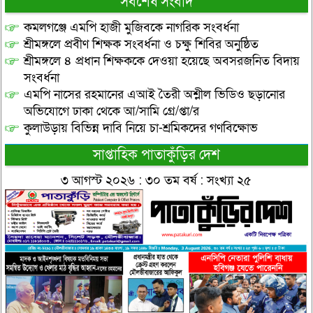
সর্বশেষ সংবাদ
কমলগঞ্জে এমপি হাজী মুজিবকে নাগরিক সংবর্ধনা
শ্রীমঙ্গলে প্রবীণ শিক্ষক সংবর্ধনা ও চক্ষু শিবির অনুষ্ঠিত
শ্রীমঙ্গলে ৪ প্রধান শিক্ষককে দেওয়া হয়েছে অবসরজনিত বিদায়
সংবর্ধনা
এমপি নাসের রহমানের এআই তৈরী অশ্লীল ভিডিও ছড়ানোর
অভিযোগে ঢাকা থেকে আ/সামি গ্রে/প্তা/র
কুলাউড়ায় বিভিন্ন দাবি নিয়ে চা-শ্রমিকদের গণবিক্ষোভ
সাপ্তাহিক পাতাকুঁড়ির দেশ
৩ আগস্ট ২০২৬ : ৩০ তম বর্ষ : সংখ্যা ২৫