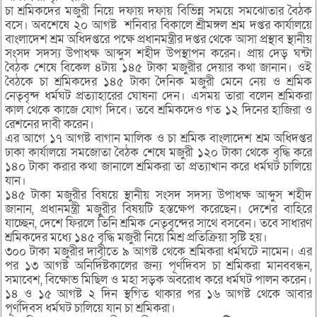
চা শ্রমিকদের মজুরী নিয়ে দফায় দফায় বিভিন্ন সময়ে সমঝোতার বৈঠক
বসে। অবশেষে ২০ আগষ্ট শনিবার বিকালে শ্রীমঙ্গল শ্রম দপ্তর কার্যালয়ে
বাংলাদেশ শ্রম অধিদপ্তরে পক্ষে প্রধানমন্ত্রীর দপ্তর থেকে আসা প্রস্থাব স্থানীয়
সংসদ সদস্য উপাধক্ষ আব্দুস শহীদ উপস্থাপন করেন। প্রায় দেড় ঘন্টা
বৈঠক শেষে বিকেল ৪টায় ১৪৫ টাকা মজুরীর দেয়ার কথা জানান। ওই
বৈঠকে চা শ্রমিকদের ১৪৫ টাকা দৈনিক মজুরী মেনে নেয় ও শ্রমিক
নেতৃবৃন্দ ধর্মঘট প্রত্যাহারের ঘোষনা দেন। এসময় তারা বলেন শ্রমিকরা
কাল থেকে কাজে যোগ দিবে। তবে শ্রমিকদেও গত ১২ দিনের হাজিরা ও
রেশনের দাবী করেন।
এর আগে ১৭ আগষ্ট বাগান মালিক ও চা শ্রমিক বাংলাদেশ শ্রম অধিদপ্তর
ঢাকা কার্যালয়ে সমজোতা বৈঠক শেষে মজুরী ১২০ টাকা থেকে বৃদ্ধি করে
১৪০ টাকা করার কথা জানালে শ্রমিকরা তা প্রত্যাখান করে ধর্মঘট চালিয়ে
যান।
১৪৫ টাকা মজুরীর বিষয়ে স্থানীয় সংসদ সদস্য উপাধক্ষ আব্দুস শহীদ
জানান, প্রধানমন্ত্রী মজুরীর বিষয়টি হস্তক্ষেপ করেছেন। দেশের বাহিরে
যাচ্ছেন, দেশে ফিরলে তিনি শ্রমিক নেতৃবৃন্দের সাথে বসবেন। তবে সাধারণ
শ্রমিকদের মধ্যে ১৪৫ বৃদ্ধি মজুরী নিয়ে মিশ্র প্রতিক্রিয়া সৃষ্টি হয়।
৩০০ টাকা মজুরীর দাবীতে ৯ আগষ্ট থেকে শ্রমিকরা ধর্মঘটে নামেন। এর
পর ১৩ আগষ্ট অনির্দিষ্টকালের জন্য পূর্ণদিবস চা শ্রমিকরা মানববন্ধন,
সমাবেশ, বিক্ষোভ মিছিল ও মহা সড়ক অবরোধ করে ধর্মঘট পালন করেন।
১৪ ও ১৫ আগষ্ট ২ দিন স্থগিত থাকার পর ১৬ আগষ্ট থেকে আবার
পূর্ণদিবস ধর্মঘট চালিয়ে যান চা শ্রমিকরা।