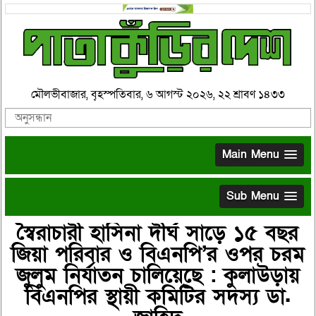
মৌলভীবাজার, বৃহস্পতিবার, ৬ আগস্ট ২০২৬, ২২ শ্রাবণ ১৪৩৩
Main Menu
Sub Menu
স্বৈরাচারী হাসিনা দীর্ঘ সাড়ে ১৫ বছর
জিয়া পরিবার ও বিএনপি’র ওপর চরম
জুলুম নির্যাতন চালিয়েছে : কুলাউড়ায়
বিএনপির স্থায়ী কমিটির সদস্য ডা.