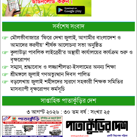
সর্বশেষ সংবাদ
মৌলভীবাজারে ‘ফিরে দেখা জুলাই, আগামীর বাংলাদেশ ও
আমাদের করণীয়’ শীর্ষক আলোচনা সভা অনুষ্ঠিত
কুলাউড়া পাবলিক লাইব্রেরী’র অস্থায়ী কার্যালয়ের কার্যক্রম শুরু ও
বৃক্ষরোপণ
সম্মান, শ্রদ্ধাবোধ ও লজ্জাশীলতা-ইসলামের অনন্য শিক্ষা
শ্রীমঙ্গলে জুলাই গণঅভ্যুত্থান দিবস পালিত
বড়লেখায় জুলাই শহীদদের স্মরণে সহকারী শিক্ষক সমিতির
মাসব্যাপী বৃক্ষরোপণ কর্মসূচি
সাপ্তাহিক পাতাকুঁড়ির দেশ
৩ আগস্ট ২০২৬ : ৩০ তম বর্ষ : সংখ্যা ২৫