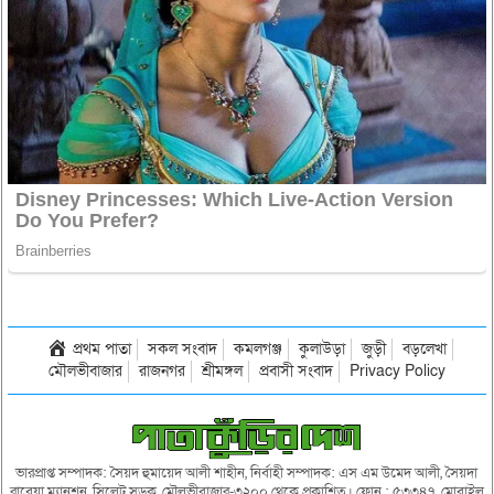
প্রথম পাতা
সকল সংবাদ
কমলগঞ্জ
কুলাউড়া
জুড়ী
বড়লেখা
মৌলভীবাজার
রাজনগর
শ্রীমঙ্গল
প্রবাসী সংবাদ
Privacy Policy
ভারপ্রাপ্ত সম্পাদক: সৈয়দ হুমায়েদ আলী শাহীন, নির্বাহী সম্পাদক: এস এম উমেদ আলী, সৈয়দা
রাবেয়া ম্যানশন, সিলেট সড়ক, মৌলভীবাজার-৩২০০ থেকে প্রকাশিত। ফোন : ৫৩৩৪৭, মোবাইল