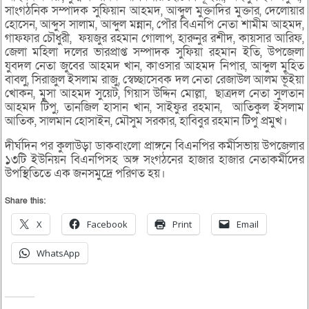
সাংগঠনিক সম্পাদক সুফিয়ান আহমদ, আব্দুল মুক্তাদির মুক্তার, দেলোয়ার
হোসেন, আব্দুস সালাম, আব্দুল মন্নান, পৌর বিএনপি নেতা শামীম আহমদ,
গাফফার চৌধুরী, ফয়জুর রহমান গোলাপ, হারুনুর রশীদ, কায়সার আরিফ,
জেলা মহিলা দলের ভারপ্রাপ্ত সম্পাদক সুফিয়া রহমান ইতি, উপজেলা
যুবদল নেতা জুবের আহমদ খান, কাওসার আহমদ নিপার, আব্দুল মুহিত
বাবলু, সিরাজুল ইসলাম রাজু, স্বেচ্ছাসেবক দল নেতা রেজাউল আলম ভূঁইয়া
খোকন, মুসা আহমদ সুয়েট, গিয়াস উদ্দিন মোল্লা, ছাত্রদল নেতা সুলতান
আহমদ টিপু, তানজিল হাসান খান, সাইফুর রহমান, আতিকুল ইসলাম
আতিক, সালমান হোসাইন, মৌসুম সরকার, হাবিবুর রহমান টিপু প্রমুখ।
দীর্ঘদিন পর কুলাউড়া ডাকবাংলো প্রাঙ্গনে বিএনপির কর্মীসভায় উপজেলার
১৩টি ইউনিয়ন বিএনপিসহ অঙ্গ সংগঠনের হাজার হাজার নেতাকর্মীদের
উপস্থিতিতে এক জনসমুদ্রে পরিণত হয়।
Share this:
X
Facebook
Print
Email
WhatsApp