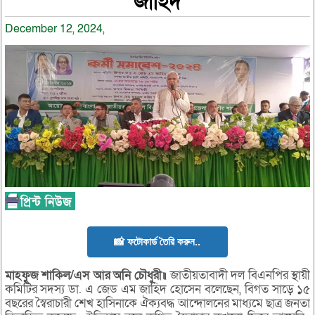
জাহিদ
December 12, 2024,
📸 ফটোকার্ড তৈরি করুন..
মাহফুজ
শাকিল
/
এস
আর
অনি
চৌধুরী॥
জাতীয়তাবাদী দল বিএনপির স্থায়ী
কমিটির সদস্য ডা. এ জেড এম জাহিদ হোসেন বলেছেন, বিগত সাড়ে ১৫
বছরের স্বৈরাচারী শেখ হাসিনাকে ঐক্যবদ্ধ আন্দোলনের মাধ্যমে ছাত্র জনতা