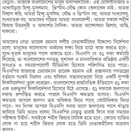
বেড়ান। আজকে বাংলাদেশের মানুষ অসাম্প্রদায়িক। এই মৌলভীবাজার ও
আখাউড়ায় হিন্দু-মুসলমান, খ্রিস্টান-বৌদ্ধ কোন ভেদাভেদ নাই। আমরা
বিশ্বাস করি, আমরা হিন্দু-মুসলিম, বৌদ্ধ ও খ্রিস্টান নয়, আমরা সংখ্যালঘু,
সংখ্যাগুরু নয়, আমাদের পরিচয় আমরা বাংলাদেশী। আমরা সকলে শহীদ
জিয়ার উত্তরসূরী ও আদর্শের সৈনিক। আমরা আন্দোলনে ছিলাম, আছি,
থাকবো।
আমাদের নেতা তারেক রহমান দলীয় নেতাকর্মীদের উদ্দেশ্যে নির্দেশনা
হলো, মানুষের ভালোবাসা অর্জনের লক্ষ্য নিয়ে মাঠে কাজ করতে হবে।
সুখে-দুঃখে মানুষের পাশে থাকতে হবে। বিএনপি যে ৩১ দফা কর্মসূচি
দিয়েছে, তা বাংলাদেশের গণতন্ত্র, সুশাসন ও মানবাধিকার প্রতিষ্ঠায় একটি
সুসংহত ও সময়োপযোগী নীতিমালা হিসেবে পরিগণিত হতে পারে।
বিএনপির ভারপ্রাপ্ত চেয়ারম্যান তারেক রহমান এই প্রস্তাবনায় গণতন্ত্রের
বর্তমান সংকট নিরসন এবং ভবিষ্যৎ সম্ভাবনাগুলো নিয়ে একটি সুস্পষ্ট
দিকনির্দেশনা তুলে ধরেছেন। বাংলাদেশের রাজনৈতিক ইতিহাসে ৩১ দফা
এক গুরুত্বপূর্ণ দিকনির্দেশনা হিসেবে উঠে এসেছে। ৩১ দফাকে জনগণের
দফায় রুপান্তিত করতে পারলে বিএনপি ক্ষমতায় আসবে। বিএনপি
ক্ষমতায় আসলে জনগণ তার অধিকার ফিরে পাবে, ভোটাধিকার ফিরে
পাবে। সব বিপদ আপদে বিএনপি সবার আগে জনগণের পাশে দাঁড়ায়
জানিয়ে তিনি আরও বলেন, বিএনপির নেতৃত্ব তারাই দিবে যারা সময়ের
পরীক্ষায় উত্তীর্ণ। সবাইকে শহীদ জিয়ার সৈনিক হতে হবে। কোনো ব্যক্তির
লোক না হয়ে শহীদ জিয়ার লোক হতে তিনি নেতাকর্মীদের আহবান
জানান।