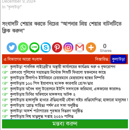
December 9, 2024
In "কুলাউড়া"
সংবাদটি শেয়ার করতে নিচের “আপনার প্রিয় শেয়ার বাটনটিতে
ক্লিক করুন”
0
Shares
এ বিভাগের আরো সংবাদ
বিস্তারিত:
কুলাউড়া
কুলাউড়া পাবলিক লাইব্রেরী’র অস্থায়ী কার্যালয়ের কার্যক্রম শুরু ও বৃক্ষরোপণ
রেলওয়ে পুলিশের সহায়তায় নিখোঁজ শিশুটি ফিরলো স্বজনদের কাছে
কুলাউড়ার টিলাগাঁও ইউনিয়নে চেয়ারম্যান মেম্বারদের দ্বন্ধের নিষ্পত্তি
কুলাউড়ায় ১০০ পিস ইয়াবাসহ মা/দক কারবারি গ্রে/ফ/তার
কুলাউড়ায় অবৈধ বালু উত্তোলনে ইউপি সদস্যকে জরিমানা, একজনের কারাদণ্ড
কুলাউড়ায় ডিবির অভিযানে মাদকসহ আটক ২
কুলাউড়ায় হাকালুকি হাওরে ঐতিহ্যবাহী নৌকা বাইচ প্রতিযোগিতা, হাজারো মানুষের ঢ
কুলাউড়ায় ‘স্রোত সাহিত্য পর্ষদ’এর সভা অনুষ্ঠিত
কুলাউড়া আদর্শ পাঠাগারের পুরস্কার বিতরণ অনুষ্ঠিত
কুলাউড়ায় বিশ্ব মাতৃদুগ্ধ সপ্তাহ ২০২৬ পালিত
মন্তব্য করুন