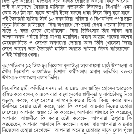
বিতাড়িত করেছে। ইতিহাস বলে কথিত স্বৈরাচার কখনো ফিরে আসেনি।
তাই বাংলাদেশে স্বৈরাচার হাসিনার প্রত্যাবর্তন দিবাস্বপ্ন। বিএনপি এমন
কোন সংগঠন নয়, যাকে আপনি ইচ্ছে করলে ধাক্কা দিলে কিছু হয়ে যাবে।
ওই স্বৈরাচারী হাসিনা দীর্ঘ ১৫ বছর জিয়া পরিবার ও বিএনপি’র ওপর চরম
জুলুম নির্যাতন চালিয়েছে। বিনা অপরাধে দেশনেত্রী বেগম খালেদা জিয়াকে
সাড়ে ৬ বছর জেলে রেখেছিলেন। বিনা চিকিৎসায় তাঁর জীবন প্রায়
আশঙ্কাজনক পর্যায়ে নিয়ে যাওয়া হয়েছিল। মহান আল্লাহ পাকের অশেষ
মেহেরবানিতে ও দেশের জনগণের দোয়ায় আজ তিনি (খালেদা জিয়া)
দেশে আছেন আর স্বৈরাচারী হাসিনা ভারতে পালিয়ে জীবন বাচিয়েছেন।
এটাই নিয়তির খেলা।
বৃহস্পতিবার ১২ ডিসেম্বর বিকেলে কুলাউড়া ডাকবাংলো মাঠে উপজেলা ও
পৌর বিএনপি আয়োজিত বিশাল কর্মীসভায় প্রধান অতিথির বক্তব্য
উপরোক্ত কথাগুলো বলেন তিনি।
বিএনপির স্থায়ী কমিটির সদস্য ডা. এ জেড এম জাহিদ হোসেন ভারতকে
ইঙ্গিত করে বলেন, আজকে যারা বাংলাদেশের স্বাধীনতা ও সার্বভৌমত্ব নিয়ে
ষড়যন্ত্র করছে, বাংলাদেশের সাম্প্রদায়িকতার ভিত্তি বিনষ্ট করার জন্য
উসকিয়ে দেয়ার চেষ্টা করছে, তারা কি কখনো আয়নায় নিজের চেহারা
দেখেছে। আপনারা গুজরাটে কি করেছেন, আপনারা পাঞ্জাবে কি করেছেন,
আপনারা আজমীরে কি করার চেষ্টা করেছেন, আপনারা ত্রিপুরায় কি
করতেছেন, আপনারা আসামে কি করছেন। একটা বার আপনারা আয়নায়
নিজেদের চেহারা দেখেছেন। আপনারা অন্যের চেহারার মাঝে দোষ খুঁজে