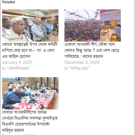
Related
কোনো অবস্থাতেই উপর থেকে কমিটি
এদেশে আওয়ামী লীগ, নৌকা বলে
চাপিয়ে দেয়া হবে না—- ডা: এ জেড
কোনও কিছু আছে ? এরা দেশ ছেড়ে
এম জাহিদ হোসেন
পালিয়েছে : নাসের রহমান
January 4, 2025
December 5, 2024
In "মৌলভীবাজার"
In "কবিতা-ছড়া"
যেখানে আওয়ামীলীগের ব্যর্থতা
সেখানে বিএনপির সফলতা-কুলাউড়ায়
বিএনপি চেয়ারপার্সনের উপদেষ্টা
মাহিদুর রহমান