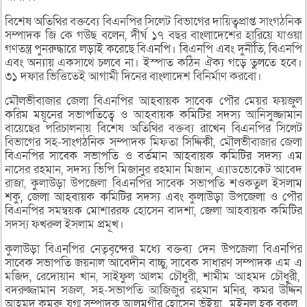
বিশেষ অতিথির বক্তব্যে বিএনপির সিলেট বিভাগের দায়িত্বপ্রাপ্ত সাংগঠনিক
সম্পাদক জি কে গউছ বলেন, দীর্ঘ ১৭ বছর বাংলাদেশের হারিয়ে যাওয়া
গণতন্ত্র পুনরুদ্ধারে লড়াই করেছে বিএনপি। বিএনপি এবং দুর্নীতি, বিএনপি
এবং অন্যায় একসাথে চলবে না। ইস্পাত কঠিন ঐক্য গড়ে তুলতে হবে।
৩১ দফার ভিত্তিতেই আগামী দিনের বাংলাদেশ বিনির্মাণ করবো।
মৌলভীবাজার জেলা বিএনপির আহবায়ক সাবেক পৌর মেয়র ফয়জুল
করিম ময়ূনের সভাপতিত্বে ও আহবায়ক কমিটির সদস্য আনিসুজ্জামান
বায়েছের পরিচালনায় বিশেষ অতিথির বক্তব্য রাখেন বিএনপির সিলেট
বিভাগের সহ-সাংগঠনিক সম্পাদক মিফতা সিদ্দিকী, মৌলভীবাজার জেলা
বিএনপির সাবেক সভাপতি ও বর্তমান আহবায়ক কমিটির সদস্য এম
নাসের রহমান, সদস্য ভিপি মিজানুর রহমান মিজান, এ্যাডভোকেট আবেদ
রাজা, কুলাউড়া উপজেলা বিএনপির সাবেক সভাপতি শওকতুল ইসলাম
শকু, জেলা আহবায়ক কমিটির সদস্য এবং কুলাউড়া উপজেলা ও পৌর
বিএনপির সমন্বয়ক মোশাররফ হোসেন বাদশা, জেলা আহবায়ক কমিটির
সদস্য ফখরুল ইসলাম প্রমূখ।
কুলাউড়া বিএনপির নেতৃবৃন্দের মধ্যে বক্তব্য দেন উপজেলা বিএনপির
সাবেক সভাপতি জয়নাল আবেদীন বাচ্চু, সাবেক সাধারণ সম্পাদক এম এ
মজিদ, রেদোয়ান খান, সাইফুল আলম চৌধুরী, শামীম আহমদ চৌধুরী,
বদরুজ্জামান সজল, সহ-সভাপতি আজিজুর রহমান মনির, কমর উদ্দিন
আহমদ কমরু, যুগ্ম সম্পাদক আলমগীর হোসেন ভূঁইয়া, মইনুল হক বকুল,