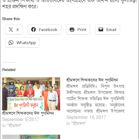
ও প্রাক্তন শিক্ষার্থী ও অভিভাবদের অংশগ্রহণে এক আনন্দ র‌্যালী কুলাউড়া
শহর প্রদক্ষিণ করে।
Share this:
X
Facebook
Print
Email
WhatsApp
Related
শ্রীমঙ্গলে শিক্ষকদের ঈদ পুণর্মিলন
শ্রীমঙ্গল প্রতিনিধি॥ বিপুল উৎসাহ
উদ্দীপনায় শ্রীমঙ্গল উপজেলা কিন্ডার
গার্টেন শিক্ষক সমিতির ঈদ পুণর্মিলনী
অনষ্ঠান অনুষ্ঠিত হয়েছে। অনুষ্ঠানের
আলোচনা সভায় শ্রীমঙ্গল উপজেলা
শ্রীমঙ্গলে শিক্ষকদের ঈদ পুণর্মিলন
কিন্ডার গার্টেন শিক্ষক সমিতির
September 16, 2017
September 5, 2017
সাংগঠনিক স¤পাদক মোঃ
In "শ্রীমঙ্গল"
In "শ্রীমঙ্গল"
আনোয়ারুল হক বায়েছ’র সঞ্চালনায়
অনুষ্ঠানে বক্তব্য রাখেন শ্রীমঙ্গল