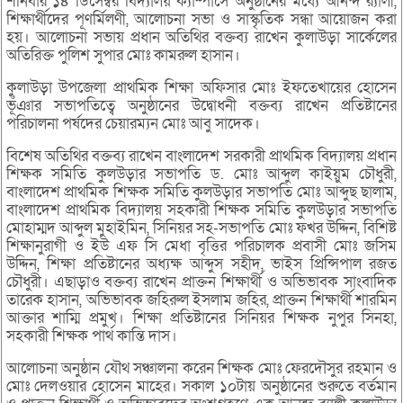
শনিবার ১৪ ডিসেম্বর বিদ্যালয় ক্যাম্পাসে অনুষ্ঠানের মধ্যে আনন্দ র‌্যালী,
শিক্ষার্থীদের পূণর্মিলণী, আলোচনা সভা ও সাস্কৃতিক সন্ধা আয়োজন করা
হয়। আলোচনা সভায় প্রধান অতিথির বক্তব্য রাখেন কুলাউড়া সার্কেলের
অতিরিক্ত পুলিশ সুপার মোঃ কামরুল হাসান।
কুলাউড়া উপজেলা প্রাথমিক শিক্ষা অফিসার মোঃ ইফতেখায়ের হোসেন
ভূঁঞার সভাপতিত্বে অনুষ্ঠানের উদ্বোধনী বক্তব্য রাখেন প্রতিষ্টানের
পরিচালনা পর্ষদের চেয়ারম্যন মোঃ আবু সাদেক।
বিশেষ অতিথির বক্তব্য রাখেন বাংলাদেশ সরকারী প্রাথমিক বিদ্যালয় প্রধান
শিক্ষক সমিতি কুলউড়ার সভাপতি ড. মোঃ আব্দুল কাইয়ুম চৌধুরী,
বাংলাদেশ প্রাথমিক শিক্ষক সমিতি কুলউড়ার সভাপতি মোঃ আব্দুছ ছালাম,
বাংলাদেশ প্রাথমিক বিদ্যালয় সহকারী শিক্ষক সমিতি কুলউড়ার সভাপতি
মোহাম্মদ আব্দুল মুহাইমিন, সিনিয়র সহ-সভাপতি মোঃ ফখর উদ্দিন, বিশিষ্ট
শিক্ষানুরাগী ও ইউ এফ সি মেধা বৃত্তির পরিচালক প্রবাসী মোঃ জসিম
উদ্দিন, শিক্ষা প্রতিষ্টানের অধ্যক্ষ আব্দুস সহীদ, ভাইস প্রিন্সিপাল রজত
চৌধুরী। এছাড়াও বক্তব্য রাখেন প্রাক্তন শিক্ষার্থী ও অভিভাবক সাংবাদিক
তারেক হাসান, অভিভাবক জহিরুল ইসলাম জহির, প্রাক্তন শিক্ষার্থী শারমিন
আক্তার শাম্মি প্রমুখ। শিক্ষা প্রতিষ্টানের সিনিয়র শিক্ষক নুপুর সিনহা,
সহকারী শিক্ষক পার্থ কান্তি দাস।
আলোচনা অনুষ্ঠান যৌথ সঞ্চালনা করেন শিক্ষক মোঃ ফেরদৌসুর রহমান ও
মোঃ দেলওয়ার হোসেন মাহের। সকাল ১০টায় অনুষ্ঠানের শুরুতে বর্তমান