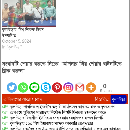
উপজেলা কিন্ডার গার্টেন শিক্ষক
সমিতির উপদেষ্টা ইসমাইল
মাহমুদ,সহ সভাপতি শ্রীমঙ্গল
প্রেসক্লাব, উপদেষ্টা বিমান বর্ধণ-…
কুলাউড়ায় বিশ্ব শিক্ষক দিবস
উদযাপিত
October 5, 2024
In "কুলাউড়া"
সংবাদটি শেয়ার করতে নিচের “আপনার প্রিয় শেয়ার বাটনটিতে
ক্লিক করুন”
0
Shares
এ বিভাগের আরো সংবাদ
বিস্তারিত:
কুলাউড়া
কুলাউড়া পাবলিক লাইব্রেরী’র অস্থায়ী কার্যালয়ের কার্যক্রম শুরু ও বৃক্ষরোপণ
রেলওয়ে পুলিশের সহায়তায় নিখোঁজ শিশুটি ফিরলো স্বজনদের কাছে
কুলাউড়ার টিলাগাঁও ইউনিয়নে চেয়ারম্যান মেম্বারদের দ্বন্ধের নিষ্পত্তি
কুলাউড়ায় ১০০ পিস ইয়াবাসহ মা/দক কারবারি গ্রে/ফ/তার
কুলাউড়ায় অবৈধ বালু উত্তোলনে ইউপি সদস্যকে জরিমানা, একজনের কারাদণ্ড