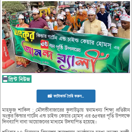
📸 ফটোকার্ড তৈরি করুন..
মাহফুজ শাকিল : মৌলভীবাজারের কুলাউড়ায় স্বনামধন্য শিক্ষা প্রতিষ্টান
অংকুর কিন্ডার গার্টেন এন্ড চাইল্ড কেয়ার হোমস্ এর ৩৫বছর পূর্তি উপলক্ষে
দিনব্যাপি নানা আয়োজনের মাধ্যমে উদযাপিত হয়েছে।