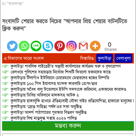
In "কমলগঞ্জ"
সংবাদটি শেয়ার করতে নিচের “আপনার প্রিয় শেয়ার বাটনটিতে
ক্লিক করুন”
0
Shares
এ বিভাগের আরো সংবাদ
বিস্তারিত:
কুলাউড়া
,
খেলাধুলা
কুলাউড়া পাবলিক লাইব্রেরী’র অস্থায়ী কার্যালয়ের কার্যক্রম শুরু ও বৃক্ষরোপণ
রেলওয়ে পুলিশের সহায়তায় নিখোঁজ শিশুটি ফিরলো স্বজনদের কাছে
কুলাউড়ার টিলাগাঁও ইউনিয়নে চেয়ারম্যান মেম্বারদের দ্বন্ধের নিষ্পত্তি
কুলাউড়ায় ১০০ পিস ইয়াবাসহ মা/দক কারবারি গ্রে/ফ/তার
কুলাউড়ায় অবৈধ বালু উত্তোলনে ইউপি সদস্যকে জরিমানা, একজনের কারাদণ্ড
কুলাউড়ায় ডিবির অভিযানে মাদকসহ আটক ২
কুলাউড়ায় হাকালুকি হাওরে ঐতিহ্যবাহী নৌকা বাইচ প্রতিযোগিতা, হাজারো মানুষের ঢ
কুলাউড়ায় ‘স্রোত সাহিত্য পর্ষদ’এর সভা অনুষ্ঠিত
কুলাউড়া আদর্শ পাঠাগারের পুরস্কার বিতরণ অনুষ্ঠিত
কুলাউড়ায় বিশ্ব মাতৃদুগ্ধ সপ্তাহ ২০২৬ পালিত
মন্তব্য করুন