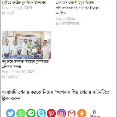
জুড়ীতে জাতীয় যুব দিবস উদযাপন
এক মাস মেয়াদী ইয়ুথ কিচেন
November 2, 2024
প্রশিক্ষণ কোর্সের সনদপত্র বিতরণ
In "জুড়ী"
অনুষ্ঠিত
July 6, 2022
In "মৌলভীবাজার"
মধু চাষে সক্ষমতা উন্নয়নে কুলাউড়ায়
প্রশিক্ষণ সম্পন্ন
September 20, 2021
In "কুলাউড়া"
সংবাদটি শেয়ার করতে নিচের “আপনার প্রিয় শেয়ার বাটনটিতে
ক্লিক করুন”
0
Shares