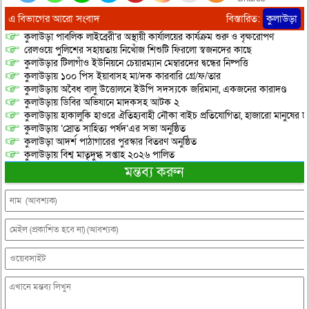
এ বিভাগের আরো সংবাদ
বিস্তারিত:
কুলাউড়া
কুলাউড়া পাবলিক লাইব্রেরী’র অস্থায়ী কার্যালয়ের কার্যক্রম শুরু ও বৃক্ষরোপণ
রেলওয়ে পুলিশের সহায়তায় নিখোঁজ শিশুটি ফিরলো স্বজনদের কাছে
কুলাউড়ার টিলাগাঁও ইউনিয়নে চেয়ারম্যান মেম্বারদের দ্বন্ধের নিষ্পত্তি
কুলাউড়ায় ১০০ পিস ইয়াবাসহ মা/দক কারবারি গ্রে/ফ/তার
কুলাউড়ায় অবৈধ বালু উত্তোলনে ইউপি সদস্যকে জরিমানা, একজনের কারাদণ্ড
কুলাউড়ায় ডিবির অভিযানে মাদকসহ আটক ২
কুলাউড়ায় হাকালুকি হাওরে ঐতিহ্যবাহী নৌকা বাইচ প্রতিযোগিতা, হাজারো মানুষের ঢ
কুলাউড়ায় ‘স্রোত সাহিত্য পর্ষদ’এর সভা অনুষ্ঠিত
কুলাউড়া আদর্শ পাঠাগারের পুরস্কার বিতরণ অনুষ্ঠিত
কুলাউড়ায় বিশ্ব মাতৃদুগ্ধ সপ্তাহ ২০২৬ পালিত
মন্তব্য করুন