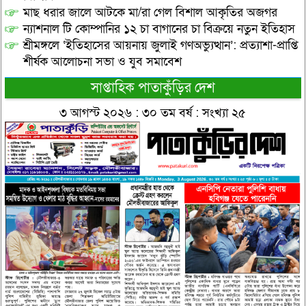
মাছ ধরার জালে আটকে মা/রা গেল বিশাল আকৃতির অজগর
ন্যাশনাল টি কোম্পানির ১২ চা বাগানের চা বিক্রয়ে নতুন ইতিহাস
শ্রীমঙ্গলে ‘ইতিহাসের আয়নায় জুলাই গণঅভ্যুত্থান’: প্রত্যাশা-প্রাপ্তি
শীর্ষক আলোচনা সভা ও যুব সমাবেশ
সাপ্তাহিক পাতাকুঁড়ির দেশ
৩ আগস্ট ২০২৬ : ৩০ তম বর্ষ : সংখ্যা ২৫