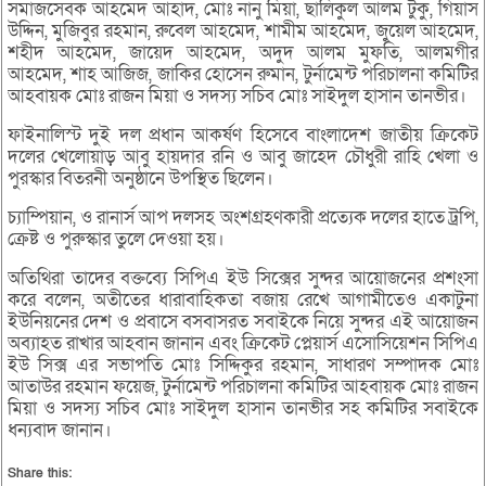
সমাজসেবক আহমেদ আহাদ, মোঃ নানু মিয়া, ছালিকুল আলম টুকু, গিয়াস
উদ্দিন, মুজিবুর রহমান, রুবেল আহমেদ, শামীম আহমেদ, জুয়েল আহমেদ,
শহীদ আহমেদ, জায়েদ আহমেদ, অদুদ আলম মুফতি, আলমগীর
আহমেদ, শাহ আজিজ, জাকির হোসেন রুমান, টুর্নামেন্ট পরিচালনা কমিটির
আহবায়ক মোঃ রাজন মিয়া ও সদস্য সচিব মোঃ সাইদুল হাসান তানভীর।
ফাইনালিস্ট দুই দল প্রধান আকর্ষণ হিসেবে বাংলাদেশ জাতীয় ক্রিকেট
দলের খেলোয়াড় আবু হায়দার রনি ও আবু জাহেদ চৌধুরী রাহি খেলা ও
পুরস্কার বিতরনী অনুষ্ঠানে উপস্থিত ছিলেন।
চ্যাম্পিয়ান, ও রানার্স আপ দলসহ অংশগ্রহণকারী প্রত্যেক দলের হাতে ট্রপি,
ক্রেষ্ট ও পুরুস্কার তুলে দেওয়া হয়।
অতিথিরা তাদের বক্তব্যে সিপিএ ইউ সিক্সের সুন্দর আয়োজনের প্রশংসা
করে বলেন, অতীতের ধারাবাহিকতা বজায় রেখে আগামীতেও একাটুনা
ইউনিয়নের দেশ ও প্রবাসে বসবাসরত সবাইকে নিয়ে সুন্দর এই আয়োজন
অব্যাহত রাখার আহবান জানান এবং ক্রিকেট প্লেয়ার্স এসোসিয়েশন সিপিএ
ইউ সিক্স এর সভাপতি মোঃ সিদ্দিকুর রহমান, সাধারণ সম্পাদক মোঃ
আতাউর রহমান ফয়েজ, টুর্নামেন্ট পরিচালনা কমিটির আহবায়ক মোঃ রাজন
মিয়া ও সদস্য সচিব মোঃ সাইদুল হাসান তানভীর সহ কমিটির সবাইকে
ধন্যবাদ জানান।
Share this: