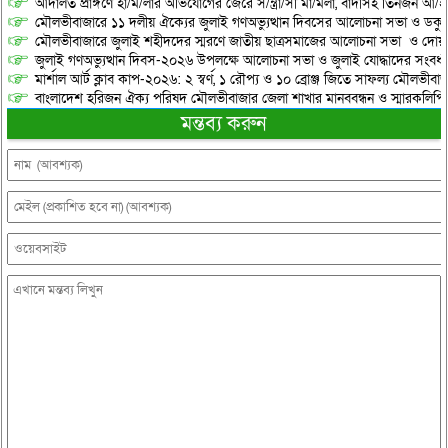
আদালত প্রাঙ্গণে হা/ম/লার অভিযোগের জেরে স/ন্ত্রা/সী মা/মলা, বাদীসহ তিনজন আ/হ
মৌলভীবাজারে ১১ দলীয় ঐক্যের জুলাই গণঅভ্যুত্থান দিবসের আলোচনা সভা ও ডকুমেন্
মৌলভীবাজারে জুলাই শহীদদের স্মরণে জাতীয় ছাত্রসমাজের আলোচনা সভা ও দোয়
জুলাই গণঅভ্যুত্থান দিবস-২০২৬ উপলক্ষে আলোচনা সভা ও জুলাই যোদ্ধাদের সংবর্ধ
মার্শাল আর্ট ক্লাব কাপ-২০২৬: ২ স্বর্ণ, ১ রৌপ্য ও ১০ ব্রোঞ্জ জিতে সাফল্য মৌলভীবাজ
বাংলাদেশ হরিজন ঐক্য পরিষদ মৌলভীবাজার জেলা শাখার মানববন্ধন ও স্মারকলিপি প
মন্তব্য করুন