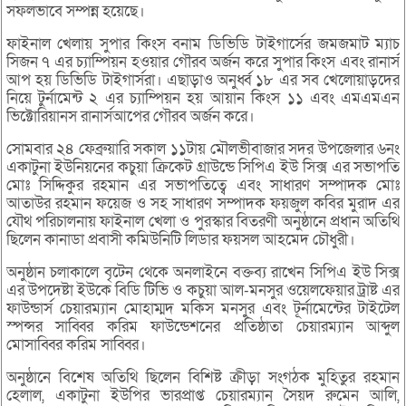
সফলভাবে সম্পন্ন হয়েছে।
ফাইনাল খেলায় সুপার কিংস বনাম ডিভিডি টাইগার্সের জমজমাট ম্যাচ
সিজন ৭ এর চ্যাম্পিয়ন হওয়ার গৌরব অর্জন করে সুপার কিংস এবং রানার্স
আপ হয় ডিভিডি টাইগার্সরা। এছাড়াও অনুর্ধ্ব ১৮ এর সব খেলোয়াড়দের
নিয়ে টুর্নামেন্ট ২ এর চ্যাম্পিয়ন হয় আয়ান কিংস ১১ এবং এমএমএন
ভিক্টোরিয়ানস রানার্সআপের গৌরব অর্জন করে।
সোমবার ২৪ ফেব্রুয়ারি সকাল ১১টায় মৌলভীবাজার সদর উপজেলার ৬নং
একাটুনা ইউনিয়নের কচুয়া ক্রিকেট গ্রাউন্ডে সিপিএ ইউ সিক্স এর সভাপতি
মোঃ সিদ্দিকুর রহমান এর সভাপতিত্বে এবং সাধারণ সম্পাদক মোঃ
আতাউর রহমান ফয়েজ ও সহ সাধারণ সম্পাদক ফয়জুল কবির মুরাদ এর
যৌথ পরিচালনায় ফাইনাল খেলা ও পুরস্কার বিতরণী অনুষ্ঠানে প্রধান অতিথি
ছিলেন কানাডা প্রবাসী কমিউনিটি লিডার ফয়সল আহমেদ চৌধুরী।
অনুষ্ঠান চলাকালে বৃটেন থেকে অনলাইনে বক্তব্য রাখেন সিপিএ ইউ সিক্স
এর উপদেষ্টা ইউকে বিডি টিভি ও কচুয়া আল-মনসুর ওয়েলফেয়ার ট্রাষ্ট এর
ফাউন্ডার্স চেয়ারম্যান মোহাম্মদ মকিস মনসুর এবং টূর্নামেন্টের টাইটেল
স্পন্সর সাব্বির করিম ফাউন্ডেশনের প্রতিষ্ঠাতা চেয়ারম্যান আব্দুল
মোসাব্বির করিম সাব্বির।
অনুষ্ঠানে বিশেষ অতিথি ছিলেন বিশিষ্ট ক্রীড়া সংগঠক মুহিতুর রহমান
হেলাল, একাটুনা ইউপির ভারপ্রাপ্ত চেয়ারম্যান সৈয়দ রুমেন আলি,