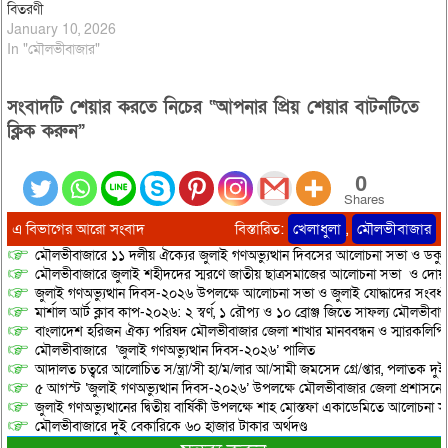
বিতরণী
January 10, 2026
In "মৌলভীবাজার"
সংবাদটি শেয়ার করতে নিচের “আপনার প্রিয় শেয়ার বাটনটিতে
ক্লিক করুন”
0
Shares
এ বিভাগের আরো সংবাদ
বিস্তারিত:
খেলাধুলা
,
মৌলভীবাজার
মৌলভীবাজারে ১১ দলীয় ঐক্যের জুলাই গণঅভ্যুত্থান দিবসের আলোচনা সভা ও ডকুমেন্
মৌলভীবাজারে জুলাই শহীদদের স্মরণে জাতীয় ছাত্রসমাজের আলোচনা সভা ও দোয়
জুলাই গণঅভ্যুত্থান দিবস-২০২৬ উপলক্ষে আলোচনা সভা ও জুলাই যোদ্ধাদের সংবর্ধ
মার্শাল আর্ট ক্লাব কাপ-২০২৬: ২ স্বর্ণ, ১ রৌপ্য ও ১০ ব্রোঞ্জ জিতে সাফল্য মৌলভীবাজ
বাংলাদেশ হরিজন ঐক্য পরিষদ মৌলভীবাজার জেলা শাখার মানববন্ধন ও স্মারকলিপি প
মৌলভীবাজারে ‘জুলাই গণঅভ্যুত্থান দিবস-২০২৬’ পালিত
আদালত চত্বরে আলোচিত স/ন্ত্রা/সী হা/ম/লার আ/সামী জমসেদ গ্রে/প্তার, পলাতক দুই
৫ আগস্ট ‘জুলাই গণঅভ্যুত্থান দিবস-২০২৬’ উপলক্ষে মৌলভীবাজার জেলা প্রশাসনের 
জুলাই গণঅভ্যুত্থানের দ্বিতীয় বার্ষিকী উপলক্ষে শাহ মোস্তফা একাডেমিতে আলোচনা সভ
মৌলভীবাজারে দুই বেকারিকে ৬০ হাজার টাকার অর্থদণ্ড