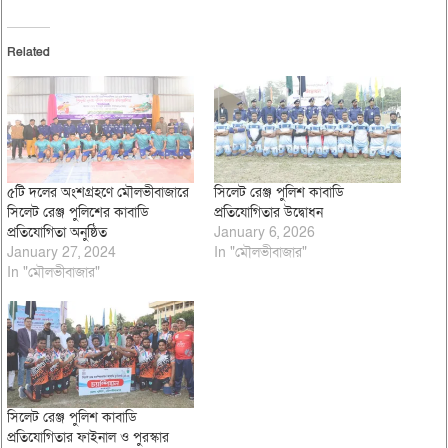
Related
৫টি দলের অংশগ্রহণে মৌলভীবাজারে
সিলেট রেঞ্জ পুলিশ কাবাডি
সিলেট রেঞ্জ পুলিশের কাবাডি
প্রতিযোগিতার উদ্বোধন
প্রতিযোগিতা অনুষ্ঠিত
January 6, 2026
January 27, 2024
In "মৌলভীবাজার"
In "মৌলভীবাজার"
সিলেট রেঞ্জ পুলিশ কাবাডি
প্রতিযোগিতার ফাইনাল ও পুরস্কার