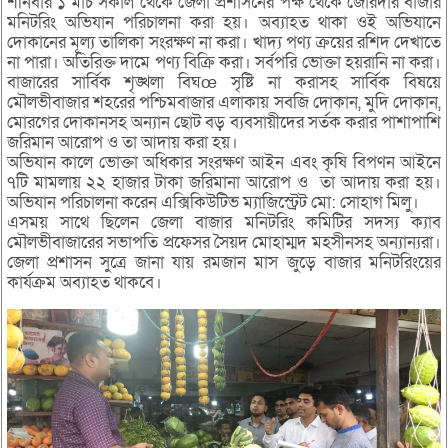
শনিবার ১ মার্চ সকাল থেকে জেলা প্রশাসনের পক্ষ থেকে জোরদার বাজার
মনিটরিং অভিযান পরিচালনা করা হয়। অব্যাহত থাকা ওই অভিযানে
দোকানের মূল্য তালিকা সংরক্ষণ না করা। খাদ্য পণ্য ক্রয়ের রশিদ দেখাতে
না পারা। অতিরিক্ত দামে পণ্য বিক্রি করা। সর্বপরি ভোক্তা হয়রানি না করা।
বাজারের সার্বিক শৃঙ্খলা বিঘœ সৃষ্টি না করাসহ সার্বিক বিষয়ে
মৌলভীবাজার শহরের পশ্চিমবাজার এলাকায় সবজি দোকান, মুদি দোকান,
মোরগের দোকানসহ অন্যান ছোট বড় ব্যবসায়ীদের সর্তক করার পাশাপাশি
জরিমান আরোপ ও তা আদায় করা হয়।
অভিযান কালে ভোক্তা অধিকার সংরক্ষণ আইন এবং কৃষি বিপণন আইনে
৭টি মামলায় ২২ হাজার টাকা জরিমানা আরোপ ও তা আদায় করা হয়।
অভিযান পরিচালনা করেন এক্সিকিউটিভ ম্যাজিস্ট্রেট মো: সোহাগ মিলু।
এসময় সাথে ছিলেন জেলা বাজার মনিটরিং কমিটির সদস্য ক্যাব
মৌলভীবাজারের সভাপতি প্রফেসর সৈয়দ মোহাম্মদ মহসীনসহ অন্যান্যরা।
জেলা প্রশাসন সুত্রে জানা যায় রমজান মাস জুড়ে বাজার মনিটরিংয়ের
কার্যক্রম অব্যাহত থাকবে।