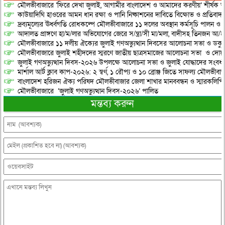
মৌলভীবাজারে ‘ফিরে দেখা জুলাই, আগামীর বাংলাদেশ ও আমাদের করণীয়’ শীর্ষক আ
কাউয়াদিঘি হাওরের আমন ধান রক্ষা ও পানি নিষ্কাশনের দাবিতে বিক্ষোভ ও প্রতিবাদ
দ্রব্যমূল্যের ঊর্ধ্বগতি রোধকল্পে মৌলভীবাজারে ১১ দলের অবস্থান কর্মসূচি পালন ও স
আদালত প্রাঙ্গণে হা/ম/লার অভিযোগের জেরে স/ন্ত্রা/সী মা/মলা, বাদীসহ তিনজন আ/হ
মৌলভীবাজারে ১১ দলীয় ঐক্যের জুলাই গণঅভ্যুত্থান দিবসের আলোচনা সভা ও ডকুমেন্
মৌলভীবাজারে জুলাই শহীদদের স্মরণে জাতীয় ছাত্রসমাজের আলোচনা সভা ও দোয়
জুলাই গণঅভ্যুত্থান দিবস-২০২৬ উপলক্ষে আলোচনা সভা ও জুলাই যোদ্ধাদের সংবর্ধ
মার্শাল আর্ট ক্লাব কাপ-২০২৬: ২ স্বর্ণ, ১ রৌপ্য ও ১০ ব্রোঞ্জ জিতে সাফল্য মৌলভীবাজ
বাংলাদেশ হরিজন ঐক্য পরিষদ মৌলভীবাজার জেলা শাখার মানববন্ধন ও স্মারকলিপি প
মৌলভীবাজারে ‘জুলাই গণঅভ্যুত্থান দিবস-২০২৬’ পালিত
মন্তব্য করুন