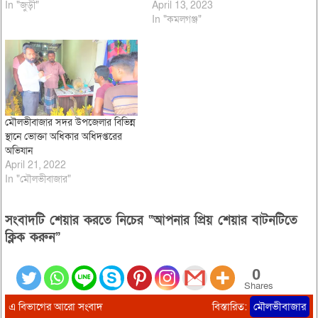
In "জুড়ী"
April 13, 2023
In "কমলগঞ্জ"
মৌলভীবাজার সদর উপজেলার বিভিন্ন
স্থানে ভোক্তা অধিকার অধিদপ্তরের
অভিযান
April 21, 2022
In "মৌলভীবাজার"
সংবাদটি শেয়ার করতে নিচের “আপনার প্রিয় শেয়ার বাটনটিতে
ক্লিক করুন”
0
Shares
এ বিভাগের আরো সংবাদ
বিস্তারিত:
মৌলভীবাজার