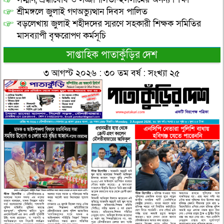
শ্রীমঙ্গলে জুলাই গণঅভ্যুত্থান দিবস পালিত
বড়লেখায় জুলাই শহীদদের স্মরণে সহকারী শিক্ষক সমিতির
মাসব্যাপী বৃক্ষরোপণ কর্মসূচি
সাপ্তাহিক পাতাকুঁড়ির দেশ
৩ আগস্ট ২০২৬ : ৩০ তম বর্ষ : সংখ্যা ২৫