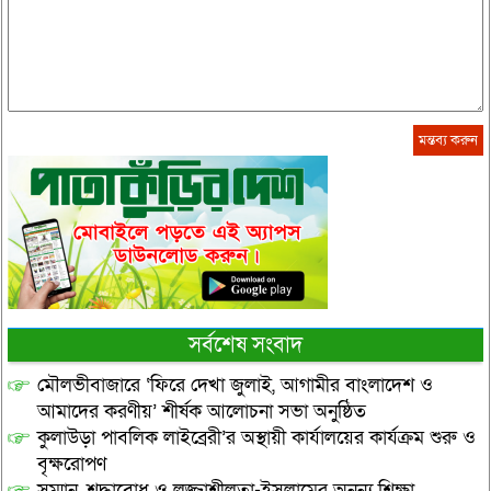
সর্বশেষ সংবাদ
মৌলভীবাজারে ‘ফিরে দেখা জুলাই, আগামীর বাংলাদেশ ও
আমাদের করণীয়’ শীর্ষক আলোচনা সভা অনুষ্ঠিত
কুলাউড়া পাবলিক লাইব্রেরী’র অস্থায়ী কার্যালয়ের কার্যক্রম শুরু ও
বৃক্ষরোপণ
সম্মান, শ্রদ্ধাবোধ ও লজ্জাশীলতা-ইসলামের অনন্য শিক্ষা