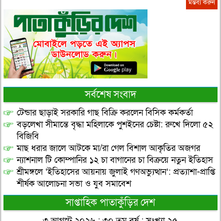
সর্বশেষ সংবাদ
টেন্ডার ছাড়াই সরকারি গাছ বিক্রি করলেন বিসিক কর্মকর্তা
বড়লেখা সীমান্তে বৃদ্ধা মহিলাকে পুশইনের চেষ্টা: রুখে দিলো ৫২
বিজিবি
মাছ ধরার জালে আটকে মা/রা গেল বিশাল আকৃতির অজগর
ন্যাশনাল টি কোম্পানির ১২ চা বাগানের চা বিক্রয়ে নতুন ইতিহাস
শ্রীমঙ্গলে ‘ইতিহাসের আয়নায় জুলাই গণঅভ্যুত্থান’: প্রত্যাশা-প্রাপ্তি
শীর্ষক আলোচনা সভা ও যুব সমাবেশ
সাপ্তাহিক পাতাকুঁড়ির দেশ
৩ আগস্ট ২০২৬ : ৩০ তম বর্ষ : সংখ্যা ২৫