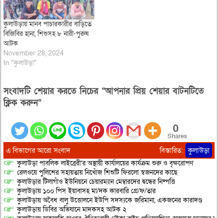
কুলাউড়ায় মানব পাচারকারীর বাড়িতে
বিজিবির হানা, শিশুসহ ৮ নারী-পুরুষ
আটক
November 28, 2024
In "কুলাউড়া"
সংবাদটি শেয়ার করতে নিচের “আপনার প্রিয় শেয়ার বাটনটিতে
ক্লিক করুন”
0
Shares
এ বিভাগের আরো সংবাদ
বিস্তারিত:
কুলাউড়া
কুলাউড়া পাবলিক লাইব্রেরী’র অস্থায়ী কার্যালয়ের কার্যক্রম শুরু ও বৃক্ষরোপণ
রেলওয়ে পুলিশের সহায়তায় নিখোঁজ শিশুটি ফিরলো স্বজনদের কাছে
কুলাউড়ার টিলাগাঁও ইউনিয়নে চেয়ারম্যান মেম্বারদের দ্বন্ধের নিষ্পত্তি
কুলাউড়ায় ১০০ পিস ইয়াবাসহ মা/দক কারবারি গ্রে/ফ/তার
কুলাউড়ায় অবৈধ বালু উত্তোলনে ইউপি সদস্যকে জরিমানা, একজনের কারাদণ্ড
কুলাউড়ায় ডিবির অভিযানে মাদকসহ আটক ২