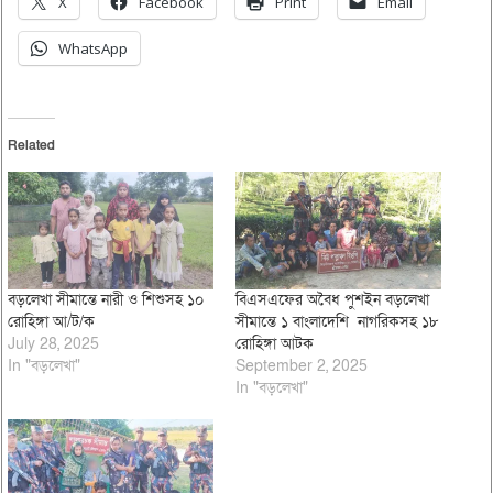
X
Facebook
Print
Email
WhatsApp
Related
বড়লেখা সীমান্তে নারী ও শিশুসহ ১০
বিএসএফের অবৈধ পুশইন বড়লেখা
রোহিঙ্গা আ/ট/ক
সীমান্তে ১ বাংলাদেশি নাগরিকসহ ১৮
July 28, 2025
রোহিঙ্গা আটক
In "বড়লেখা"
September 2, 2025
In "বড়লেখা"