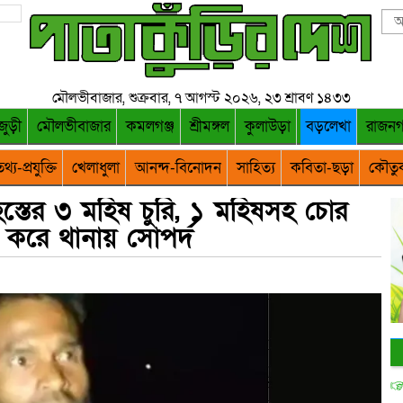
মৌলভীবাজার, শুক্রবার, ৭ আগস্ট ২০২৬, ২৩ শ্রাবণ ১৪৩৩
জুড়ী
মৌলভীবাজার
কমলগঞ্জ
শ্রীমঙ্গল
কুলাউড়া
বড়লেখা
রাজন
থ্য-প্রযুক্তি
খেলাধুলা
আনন্দ-বিনোদন
সাহিত্য
কবিতা-ছড়া
কৌতু
স্তের ৩ মহিষ চুরি, ১ মহিষসহ চোর
করে থানায় সোপর্দ