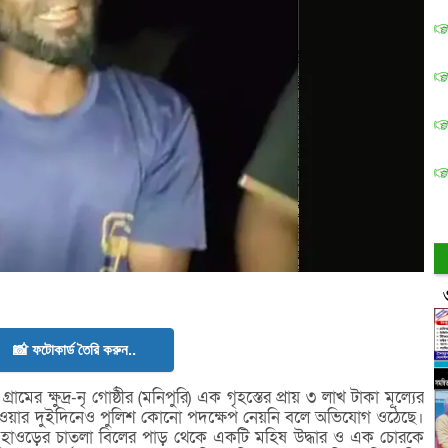
📸 ফটোকার্ড তৈরি করুন..
র ক্ষুদ্র-নৃ গোষ্ঠীর (মনিপুরি) এক গৃহস্তের প্রায় ৩ লাখ টাকা মূল্যের
েওয়ার দুইদিনেও পুলিশ কোনো পদক্ষেপ নেয়নি বলে অভিযোগ ওঠেছে।
 হাওড়ের চাতলা বিলের পাড় থেকে একটি মহিষ উদ্ধার ও এক চোরকে