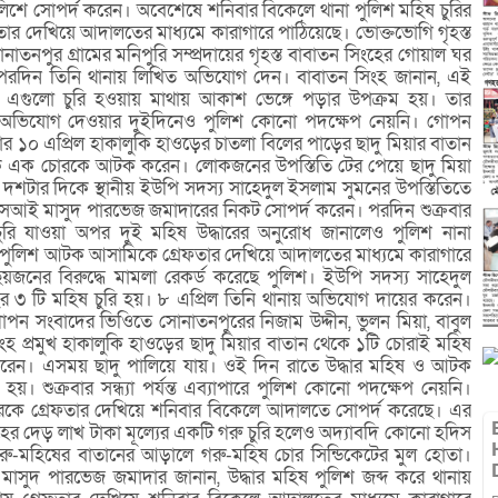
িশে সোপর্দ করেন। অবেশেষে শনিবার বিকেলে থানা পুলিশ মহিষ চুরির
তার দেখিয়ে আদালতের মাধ্যমে কারাগারে পাঠিয়েছে। ভোক্তভোগি গৃহস্ত
াতনপুর গ্রামের মনিপুরি সম্প্রদায়ের গৃহস্ত বাবাতন সিংহের গোয়াল ঘর
। পরদিন তিনি থানায় লিখিত অভিযোগ দেন। বাবাতন সিংহ জানান, এই
ল। এগুলো চুরি হওয়ায় মাথায় আকাশ ভেঙ্গে পড়ার উপক্রম হয়। তার
ত অভিযোগ দেওয়ার দুইদিনেও পুলিশ কোনো পদক্ষেপ নেয়নি। গোপন
ার ১০ এপ্রিল হাকালুকি হাওড়ের চাতলা বিলের পাড়ের ছাদু মিয়ার বাতান
মক এক চোরকে আটক করেন। লোকজনের উপস্তিতি টের পেয়ে ছাদু মিয়া
 দশটার দিকে স্থানীয় ইউপি সদস্য সাহেদুল ইসলাম সুমনের উপস্তিতিতে
সআই মাসুদ পারভেজ জমাদারের নিকট সোপর্দ করেন। পরদিন শুক্রবার
, চুরি যাওয়া অপর দুই মহিষ উদ্ধারের অনুরোধ জানালেও পুলিশ নানা
 পুলিশ আটক আসামিকে গ্রেফতার দেখিয়ে আদালতের মাধ্যমে কারাগারে
ছয়জনের বিরুদ্ধে মামলা রেকর্ড করেছে পুলিশ। ইউপি সদস্য সাহেদুল
ের ৩ টি মহিষ চুরি হয়। ৮ এপ্রিল তিনি থানায় অভিযোগ দায়ের করেন।
পন সংবাদের ভিওিতে সোনাতনপুরের নিজাম উদ্দীন, ভুলন মিয়া, বাবুল
ংহ প্রমুখ হাকালুকি হাওড়ের ছাদু মিয়ার বাতান থেকে ১টি চোরাই মহিষ
রেন। এসময় ছাদু পালিয়ে যায়। ওই দিন রাতে উদ্ধার মহিষ ও আটক
য়। শুক্রবার সন্ধ্যা পর্যন্ত এব্যাপারে পুলিশ কোনো পদক্ষেপ নেয়নি।
কে গ্রেফতার দেখিয়ে শনিবার বিকেলে আদালতে সোপর্দ করেছে। এর
 দেড় লাখ টাকা মূল্যের একটি গরু চুরি হলেও অদ্যাবদি কোনো হদিস
ে গরু-মহিষের বাতানের আড়ালে গরু-মহিষ চোর সিন্ডিকেটের মুল হোতা।
ক মাসুদ পারভেজ জমাদার জানান, উদ্ধার মহিষ পুলিশ জব্দ করে থানায়