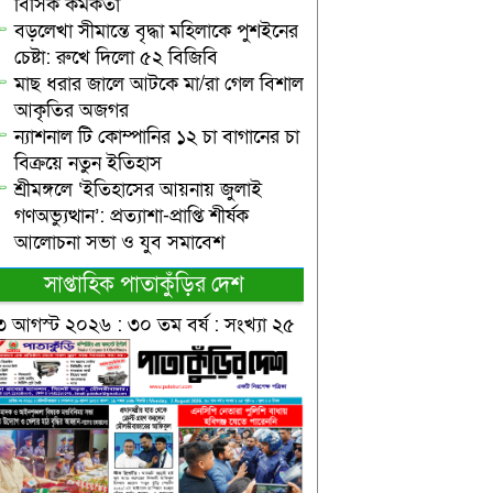
বিসিক কর্মকর্তা
বড়লেখা সীমান্তে বৃদ্ধা মহিলাকে পুশইনের
চেষ্টা: রুখে দিলো ৫২ বিজিবি
মাছ ধরার জালে আটকে মা/রা গেল বিশাল
আকৃতির অজগর
ন্যাশনাল টি কোম্পানির ১২ চা বাগানের চা
বিক্রয়ে নতুন ইতিহাস
শ্রীমঙ্গলে ‘ইতিহাসের আয়নায় জুলাই
গণঅভ্যুত্থান’: প্রত্যাশা-প্রাপ্তি শীর্ষক
আলোচনা সভা ও যুব সমাবেশ
সাপ্তাহিক পাতাকুঁড়ির দেশ
৩ আগস্ট ২০২৬ : ৩০ তম বর্ষ : সংখ্যা ২৫