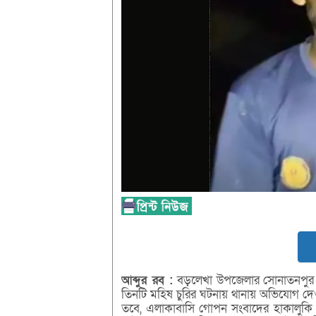
আব্দুর
রব :
বড়লেখা উপজেলার সোনাতনপুর গ্রামে
তিনটি মহিষ চুরির ঘটনায় থানায় অভিযোগ দ
তবে, এলাকাবাসি গোপন সংবাদের হাকালুকি