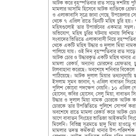
আটক করে বৃহস্পতিবার রাত সাড়ে দশটায় পুল
মামলার আসামি হিসেবে আটক ব্যক্তিকে গ্রেফ
ও এলাকাবাসি সূত্রে জানা গেছে, উপজেলার সোন
থেকে ৭ এপ্রিল রাতে তিনটি মহিষ চুরি হয়
মহিষগুলোই তার উপার্জনের একমাত্র সম্ব
অভিযোগ, মহিষ চুরির ঘটনায় থানায় লিখি
সংবাদের ভিত্তিতে এলাকাবাসী নিয়ে বৃহস্পতিব
থেকে একটি মহিষ উদ্ধার ও দুলাল মিয়া না
পালিয়ে যায়। ওই দিন বৃহস্পতিবার রাত সাড়ে
আটক চোর ও উদ্ধারকৃত একটি মহিষ থানার এ
মামলা রেকর্ড, অন্যান্য চোরদের গ্রেফতার
টালবাহানা করেছে। অবশেষে শনিবার বিকেলে
পাঠিয়েছে। আটক দুলাল মিয়ার তথ্যানুযায়ি 
ইসলাম সুমন জানান, ৭ এপ্রিল বাবাতন সিংহ
পুলিশ কোনো পদক্ষেপ নেয়নি। ১০ এপ্রিল গো
হোসেন, কবির হোসেন, সেলু মিয়া, বাবাতন সি
উদ্ধার ও দুলাল মিয়া নামক চোরকে আটক ক
চোরকে তার উপস্তিতিতে পুলিশে সোপর্দ করা হ
অবশেষে রাতে মামলা রেকর্ড করে আটক চোর
আগে বাবাতন সিংহের ভাতিজা আইকমনি সিংহের
মিলেনি। বিভিন্ন সূত্রমতে ছাদু মিয়া হাওড়
মামলার তদন্ত কর্মকর্তা থানার উপ-পরিদর্শ