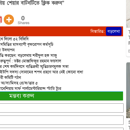
িয় শেয়ার বাটনটিতে ক্লিক করুন”
0
Shares
বিস্তারিত:
বড়লেখা
রুখে দিলো ৫২ বিজিবি
মিতির মাসব্যাপী বৃক্ষরোপণ কর্মসূচি
িবস উদযাপন
রাজনীতি করছেন: বড়লেখায় শরীফুল হক সাজু
বপূর্ণ : ডক্টর মোস্তাফিজুর রহমান ফয়সাল
র শেষ কর্মদিবসে ব্যতিক্রমী স্মৃতিচারণমুলক সভা
 ইউপি সদস্য সোনামের শপথ গ্রহণে আর নেই কোনো বাধা
করী কমিটি গঠন
ত আ/সা/মিসহ গ্রে/ফ/তার ৫
িয়ায় সার্ফ পার্লামেন্টারিয়ান্স স্টাডি ট্যুর
মন্তব্য করুন