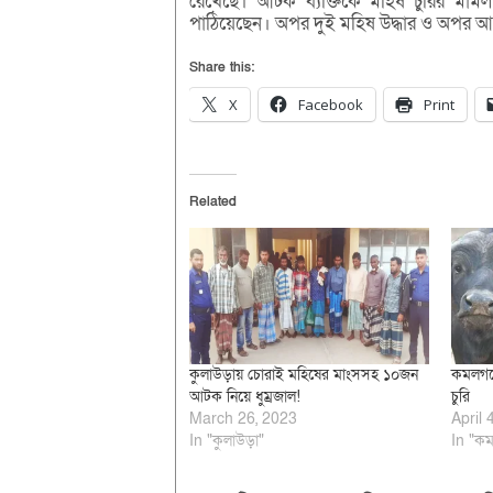
রেখেছে। আটক ব্যক্তিকে মহিষ চুরির মামল
পাঠিয়েছেন। অপর দুই মহিষ উদ্ধার ও অপর আস
Share this:
X
Facebook
Print
Related
কুলাউড়ায় চোরাই মহিষের মাংসসহ ১০জন
কমলগঞ্
আটক নিয়ে ধুম্রজাল!
চুরি
March 26, 2023
April 
In "কুলাউড়া"
In "কম