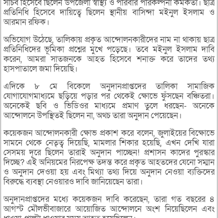
সচিব হিসেবে ছিলেন উপজেলা স্বাস্থ্য ও পরিবার পরিকল্পনা কর্মকর্তা। ছাত্র
প্রতিনিধি হিসেবে দায়িত্বে ছিলেন স্থানীয় বাসিন্দা মইনুল ইসলাম ও
আরমান রফিক।
অভিযোগ উঠেছে, তালিকায় প্রকৃত আন্দোলনকারীদের নাম না থাকায় ছাত্র
প্রতিনিধিদের ভূমিকা প্রশ্নের মুখে পড়েছে। তবে মইনুল ইসলাম দাবি
করেন, আমরা সাতজনকে আহত হিসেবে শনাক্ত করে তাদের তথ্য
হাসপাতালে জমা দিয়েছি।
এদিকে ৮ মে বিকেলে অনুদানপ্রাপ্তদের তালিকা সামাজিক
যোগাযোগমাধ্যমে ছড়িয়ে পড়ার পর থেকেই ক্ষোভে ফুঁসছেন বঞ্চিতরা।
অনেকেই ছবি ও ভিডিওর মাধ্যমে প্রমাণ তুলে ধরছেন- অনেকে
আন্দোলনে উপস্থিতই ছিলেন না, অথচ তারা অনুদান পেয়েছেন।
কয়েকজন আন্দোলনকারী ক্ষোভ প্রকাশ করে বলেন, জুলাইয়ের বিক্ষোভে
সামনে থেকে নেতৃত্ব দিয়েছি, মামলার শিকার হয়েছি, এখন দেখি যারা
সেসময় দূরে ছিলেন তারাই অনুদান পাচ্ছেন! প্রশাসন কাদের পুরস্কার
দিচ্ছে? এই অনিয়মের নিরপেক্ষ তদন্ত করে প্রকৃত আহতদের যেনো সম্মান
ও অনুদান দেওয়া হয় এবং মিথ্যা তথ্য দিয়ে অনুদান নেওয়া ব্যক্তিদের
বিরুদ্ধে ব্যবস্থা নেওয়ারও দাবি জানিয়েছেন তারা।
অনুদানপ্রাপ্তদের মধ্যে কয়েকজন দাবি করেছেন, তারা গত বছরের ৪
আগস্ট মৌলভীবাজারে আয়োজিত আন্দোলনে অংশ নিয়েছিলেন এবং