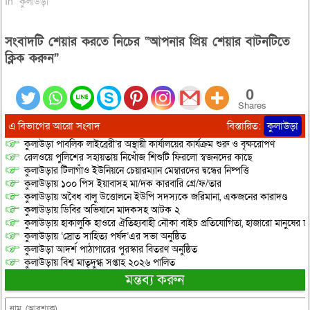
In "কুলাউড়া"
সংবাদটি শেয়ার করতে নিচের “আপনার প্রিয় শেয়ার বাটনটিতে
ক্লিক করুন”
0
Shares
এ বিভাগের আরো সংবাদ
বিস্তারিত:
কুলাউড়া
কুলাউড়া পাবলিক লাইব্রেরী’র অস্থায়ী কার্যালয়ের কার্যক্রম শুরু ও বৃক্ষরোপণ
রেলওয়ে পুলিশের সহায়তায় নিখোঁজ শিশুটি ফিরলো স্বজনদের কাছে
কুলাউড়ার টিলাগাঁও ইউনিয়নে চেয়ারম্যান মেম্বারদের দ্বন্ধের নিষ্পত্তি
কুলাউড়ায় ১০০ পিস ইয়াবাসহ মা/দক কারবারি গ্রে/ফ/তার
কুলাউড়ায় অবৈধ বালু উত্তোলনে ইউপি সদস্যকে জরিমানা, একজনের কারাদণ্ড
কুলাউড়ায় ডিবির অভিযানে মাদকসহ আটক ২
কুলাউড়ায় হাকালুকি হাওরে ঐতিহ্যবাহী নৌকা বাইচ প্রতিযোগিতা, হাজারো মানুষের ঢ
কুলাউড়ায় ‘স্রোত সাহিত্য পর্ষদ’এর সভা অনুষ্ঠিত
কুলাউড়া আদর্শ পাঠাগারের পুরস্কার বিতরণ অনুষ্ঠিত
কুলাউড়ায় বিশ্ব মাতৃদুগ্ধ সপ্তাহ ২০২৬ পালিত
মন্তব্য করুন