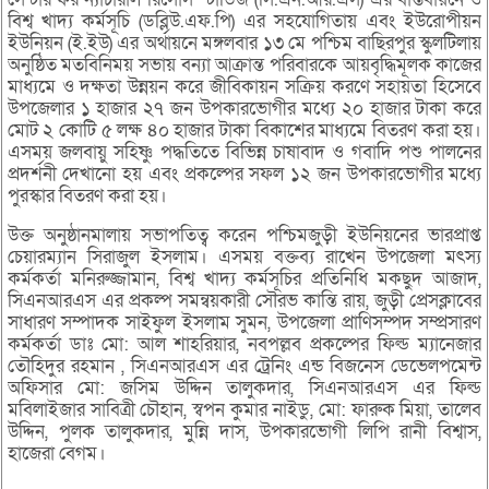
বিশ্ব খাদ্য কর্মসূচি (ডব্লিউ.এফ.পি) এর সহযোগিতায় এবং ইউরোপীয়ন
ইউনিয়ন (ই.ইউ) এর অর্থায়নে মঙ্গলবার ১৩ মে পশ্চিম বাছিরপুর স্কুলটিলায়
অনুষ্ঠিত মতবিনিময় সভায় বন্যা আক্রান্ত পরিবারকে আয়বৃদ্ধিমূলক কাজের
মাধ্যমে ও দক্ষতা উন্নয়ন করে জীবিকায়ন সক্রিয় করণে সহায়তা হিসেবে
উপজেলার ১ হাজার ২৭ জন উপকারভোগীর মধ্যে ২০ হাজার টাকা করে
মোট ২ কোটি ৫ লক্ষ ৪০ হাজার টাকা বিকাশের মাধ্যমে বিতরণ করা হয়।
এসময় জলবায়ু সহিষ্ণু পদ্ধতিতে বিভিন্ন চাষাবাদ ও গবাদি পশু পালনের
প্রদর্শনী দেখানো হয় এবং প্রকল্পের সফল ১২ জন উপকারভোগীর মধ্যে
পুরস্কার বিতরণ করা হয়।
উক্ত অনুষ্ঠানমালায় সভাপতিত্ব করেন পশ্চিমজুড়ী ইউনিয়নের ভারপ্রাপ্ত
চেয়ারম্যান সিরাজুল ইসলাম। এসময় বক্তব্য রাখেন উপজেলা মৎস্য
কর্মকর্তা মনিরুজ্জামান, বিশ্ব খাদ্য কর্মসূচির প্রতিনিধি মকছুদ আজাদ,
সিএনআরএস এর প্রকল্প সমন্বয়কারী সৌরভ কান্তি রায়, জুড়ী প্রেসক্লাবের
সাধারণ সম্পাদক সাইফুল ইসলাম সুমন, উপজেলা প্রাণিসম্পদ সম্প্রসারণ
কর্মকর্তা ডাঃ মো: আল শাহরিয়ার, নবপল্লব প্রকল্পের ফিল্ড ম্যানেজার
তৌহিদুর রহমান , সিএনআরএস এর ট্রেনিং এন্ড বিজনেস ডেভেলপমেন্ট
অফিসার মো: জসিম উদ্দিন তালুকদার, সিএনআরএস এর ফিল্ড
মবিলাইজার সাবিত্রী চৌহান, স্বপন কুমার নাইডু, মো: ফারুক মিয়া, তালেব
উদ্দিন, পুলক তালুকদার, মুন্নি দাস, উপকারভোগী লিপি রানী বিশ্বাস,
হাজেরা বেগম।