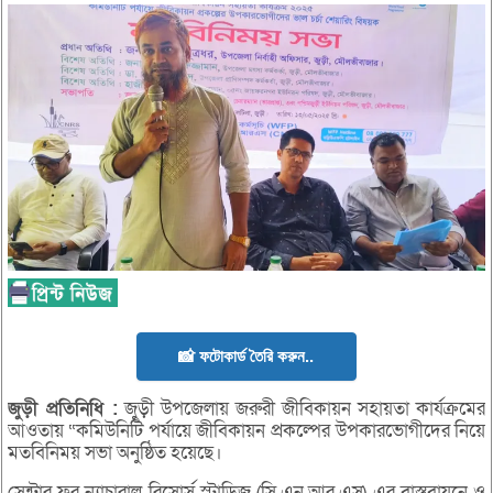
📸 ফটোকার্ড তৈরি করুন..
জুড়ী
প্রতিনিধি :
জুড়ী উপজেলায় জরুরী জীবিকায়ন সহায়তা কার্যক্রমের
আওতায় “কমিউনিটি পর্যায়ে জীবিকায়ন প্রকল্পের উপকারভোগীদের নিয়ে
মতবিনিময় সভা অনুষ্ঠিত হয়েছে।
সেন্টার ফর ন্যাচারাল রিসোর্স স্টাডিজ (সি.এন.আর.এস) এর বাস্তবায়নে ও