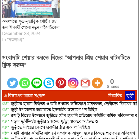
কমলগঞ্জে ক্ষুদ্র-নৃতাত্ত্বিক গোষ্ঠীর ৫৮
জন শিক্ষার্থী পেলো নতুন বাইসাইকেল
December 28, 2024
In "কমলগঞ্জ"
সংবাদটি শেয়ার করতে নিচের “আপনার প্রিয় শেয়ার বাটনটিতে
ক্লিক করুন”
0
Shares
এ বিভাগের আরো সংবাদ
বিস্তারিত:
জুড়ী
জুড়ীতে হামলা-নির্যাতন ও জমি দখলের অভিযোগে মানববন্ধন, দোষীদের বিচারের দাব
জুড়ী উপজেলায় জামায়াতে ইসলামীর উদ্যোগে গন মিছিল
রুম টু রিডের উদ্যোগে জুড়ীতে যৌন হয়রানি প্রতিরোধ কমিটির বার্ষিক পরিকল্পনা কর
সড়ক দূ/র্ঘটনা/য় জুড়ীর ১ জনের মৃ/ত্যু, গুরুতর আ/হ/ত ৩
জুড়ীতে দা/য়ের কোপে প্রবাসীর স্ত্রীর এক পা বি/চ্ছিন্ন
সমাই বাজার কমিটির সাধারণ সম্পাদক আব্দুল হকের বিরুদ্ধে প্রতারণার অভিযোগ