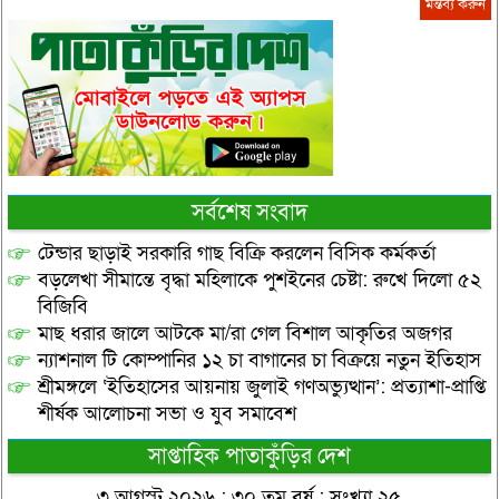
সর্বশেষ সংবাদ
টেন্ডার ছাড়াই সরকারি গাছ বিক্রি করলেন বিসিক কর্মকর্তা
বড়লেখা সীমান্তে বৃদ্ধা মহিলাকে পুশইনের চেষ্টা: রুখে দিলো ৫২
বিজিবি
মাছ ধরার জালে আটকে মা/রা গেল বিশাল আকৃতির অজগর
ন্যাশনাল টি কোম্পানির ১২ চা বাগানের চা বিক্রয়ে নতুন ইতিহাস
শ্রীমঙ্গলে ‘ইতিহাসের আয়নায় জুলাই গণঅভ্যুত্থান’: প্রত্যাশা-প্রাপ্তি
শীর্ষক আলোচনা সভা ও যুব সমাবেশ
সাপ্তাহিক পাতাকুঁড়ির দেশ
৩ আগস্ট ২০২৬ : ৩০ তম বর্ষ : সংখ্যা ২৫