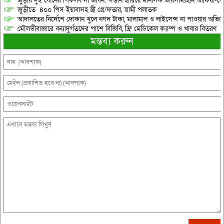
জুড়ীর দুই বোনের শিকলবন্দী জীবন: সন্তান হারিয়ে মানসিক ভারসাম্যহীন আফিয়া-র
জুড়ীতে ৪০০ পিস ইয়াবাসহ স্ত্রী গ্রে/ফতার, স্বামী পলাতক
আদালতের নির্দেশে দোকান খুলে নগদ টাকা, মালামাল ও লাইসেন্স না পাওয়ার অভিযোগ, 
মৌলভীবাজারে বন্যাদুর্গতদের পাশে বিজিবি, ফ্রি মেডিকেল ক্যাম্প ও খাবার বিতরণ
মন্তব্য করুন