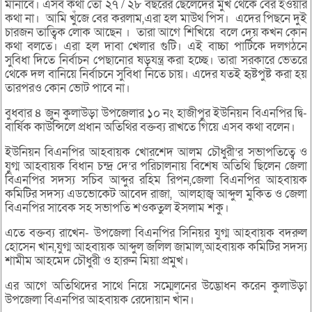
মানাবে। এসব কথা তো ২৭ / ২৮ বছরের ছেলেদের মুখ থেকে বের হওয়ার
কথা না। আমি খুঁজে বের করলাম,এরা হল মাউথ পিস। এদের পিছনে দুই
চারজন তাত্বিক লোক আছেন । তারা আগে শিখিয়ে বলে দেয় কখন কোন
কথা বলতে। এরা হল দাবা খেলার গুটি। এই বাচ্চা পার্টিকে দলগঠনে
সুবিধা দিতে নির্বাচন পেছানোর ষড়যন্ত্র করা হচ্ছে। তারা সরকারে ভেতরে
থেকে দল বানিয়ে নির্বাচনে সুবিধা নিতে চায়। এদের যতই হৃষ্টপুষ্ট করা হয়
তারপরও কোন ভোট পাবে না।
বুধবার ৪ জুন কুলাউড়া উপজেলার ১০ নং হাজীপুর ইউনিয়ন বিএনপির দ্বি-
বার্ষিক কাউন্সিলে প্রধান অতিথির বক্তব্য রাখতে গিয়ে এসব কথা বলেন।
ইউনিয়ন বিএনপির আহবায়ক খোরশেদ আলম চৌধুরী’র সভাপতিত্বে ও
যুগ্ম আহবায়ক বিধান চন্দ্র দে’র পরিচালনায় বিশেষ অতিথি ছিলেন জেলা
বিএনপির সদস্য সচিব আব্দুর রহিম রিপন,জেলা বিএনপির আহবায়ক
কমিটির সদস্য এডভোকেট আবেদ রাজা, আলহাজ্ব আব্দুল মুকিত ও জেলা
বিএনপির সাবেক সহ সভাপতি শওকতুল ইসলাম শকু।
এতে বক্তব্য রাখেন- উপজেলা বিএনপির সিনিয়র যুগ্ম আহবায়ক বদরুল
হোসেন খান,যুগ্ম আহবায়ক আব্দুল জলিল জামাল,আহবায়ক কমিটির সদস্য
শামীম আহমেদ চৌধুরী ও হারুন মিয়া প্রমুখ।
এর আগে অতিথিদের সাথে নিয়ে সম্মেলনের উদ্ভোধন করেন কুলাউড়া
উপজেলা বিএনপির আহবায়ক রেদোয়ান খাঁন।