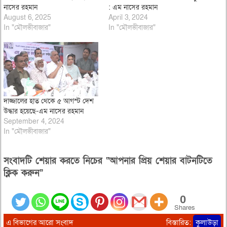
নাসের রহমান
: এম নাসের রহমান
August 6, 2025
April 3, 2024
In "মৌলভীবাজার"
In "মৌলভীবাজার"
দাজ্জালের হাত থেকে ৫ আগস্ট দেশ
উদ্ধার হয়েছে-এম নাসের রহমান
September 4, 2024
In "মৌলভীবাজার"
সংবাদটি শেয়ার করতে নিচের “আপনার প্রিয় শেয়ার বাটনটিতে
ক্লিক করুন”
0
Shares
এ বিভাগের আরো সংবাদ
বিস্তারিত:
কুলাউড়া