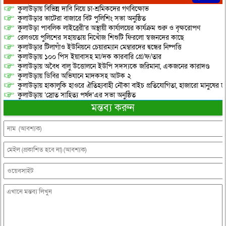
কুলাউড়ায় বিভিন্ন দাবি নিয়ে চা-শ্রমিকদের গণবিক্ষোভ
কুলাউড়ার ভাটেরা বাজারে বিট পুলিশিং সভা অনুষ্ঠিত
কুলাউড়া পাবলিক লাইব্রেরী’র অস্থায়ী কার্যালয়ের কার্যক্রম শুরু ও বৃক্ষরোপণ
রেলওয়ে পুলিশের সহায়তায় নিখোঁজ শিশুটি ফিরলো স্বজনদের কাছে
কুলাউড়ার টিলাগাঁও ইউনিয়নে চেয়ারম্যান মেম্বারদের দ্বন্ধের নিষ্পত্তি
কুলাউড়ায় ১০০ পিস ইয়াবাসহ মা/দক কারবারি গ্রে/ফ/তার
কুলাউড়ায় অবৈধ বালু উত্তোলনে ইউপি সদস্যকে জরিমানা, একজনের কারাদণ্ড
কুলাউড়ায় ডিবির অভিযানে মাদকসহ আটক ২
কুলাউড়ায় হাকালুকি হাওরে ঐতিহ্যবাহী নৌকা বাইচ প্রতিযোগিতা, হাজারো মানুষের ঢ
কুলাউড়ায় ‘স্রোত সাহিত্য পর্ষদ’এর সভা অনুষ্ঠিত
মন্তব্য করুন