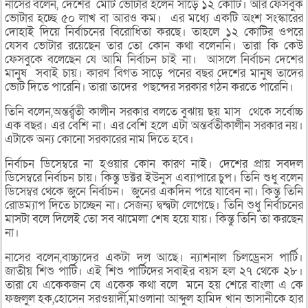
নাসের বলেন, দেশের মোট ভোটার হলেন সাড়ে ১২ কোটি। আর ফেসবুক
ভোটার হচ্ছে ৫০ লাখ বা আরও কম। এর মধ্যে একটি অংশ সংস্কারের
দোহাই দিয়ে নির্বাচনের বিরোধিতা করছে। তাহলে ১২ কোটির ওপরে
যেসব ভোটার রয়েছেন তার তো কোন কথা বলেননি। তারা কি কেউ
ফেসবুকে বলেছেন যে আমি নির্বাচন চাই না। আসলে নির্বাচন দেশের
মানুষ সবাই চায়। কারণ বিগত সাড়ে পনের বছর দেশের মানুষ তাদের
ভোট দিতে পারেনি। তারা তাদের পছন্দের সরকার গঠন করতে পারেনি।
তিনি বলেন,অন্তর্র্বতী কালীন সরকার বলতে বুঝায় ছয় মাস থেকে সর্বোচ্চ
এক বছর। এর বেশি না। এর বেশি হলে এটা অন্তর্বতীকালীন সরকার নয়।
এটাকে অন্য কোনো সরকারের নাম দিতে হবে।
নির্বাচন ডিসেম্বরে না হওয়ার কোন কারণ নাই। দেশের প্রায় সবদল
ডিসেম্বরে নির্বাচন চায়। কিন্তু ডক্টর ইউনুস এব্যাপারে চুপ। তিনি শুধু বলেন
ডিসেম্বর থেকে জুনে নির্বাচন। জুনের একদিন পরে যাবেন না। কিন্তু তিনি
রোডম্যাপ দিতে চাচ্ছেন না। সেজন্য দ্বন্দ্বটা লেগেছে। তিনি শুধু নির্বাচনের
মাসটা বলে দিলেই তো সব ঝামেলা শেষ হয়ে যায়। কিন্তু তিনি তা করছেন
না।
নাসের বলেন,বাচ্চাদের একটা দল আছে। ন্যাশনাল চিলড্রেনস পার্টি।
জাতীয় শিশু পার্টি। এই শিশু পার্টিদের সবাইর বয়স হল ২৭ থেকে ২৮।
তারা যে একেকজন যে একেক কথা বলে মনে হয় শেরে বাংলা এ কে
ফজলুল হক,হোসেন সরওয়ার্দী,মাওলানা আব্দুল হামিদ খান ভাসানীকে হার