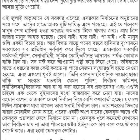
বিগত সাড়ে পনেরটা বছর দেশ পুরোপুরি ভারতের কব্জায় ছিল। সেটা থেকে
আমরা মুক্তি পেয়েছি।
এই জুলাই অভ্যূত্থানে যে সরকার এসেছে এসরকার নির্বাচনের অনুষ্ঠানের
সঙ্গে সঙ্গে তাদের হাতে আরও দুটি দায়িত্ব এসে পড়েছে। এই যে পনেরশ
মানুষ শেখ হাসিনা হত্যা করেছে ক্ষমতায় টিকে থাকার জন্য। প্রায় ত্রিশ
হাজার মানুষ আহত হয়েছে। চোখ নাই। হাত নাই। পা নাই। এই মানুষ
গুলি একটা বিচার চায়। আর বিগত সাড়ে পনের বছরে হাসিনার দু:শাসনে
সরকারের সব প্রতিষ্ঠান সর্বনাশ করে দিয়ে গেছে। একেবারে সরকারি
কর্মকর্তা,পুলিশ, সেনাবাহিনী, সুপ্রিম কোর্ট,অধীনস্থ আদালত পর্যন্ত কোথাও
বাকি ছিল না। সব নন্ট করে আওয়ামী পন্থী করে দিয়ে গেছে। ভবিষ্যতে
যাতে এধরণের কাজ কেউ করতে না পারে সেজন্য সংস্কারগুলি হাতে নেওয়া
হয়েছে এবং এগুলো খুবই ভালো। তিনি বলেন,সাংবিধানিক সংস্কার ছাড়া
বাকি যা সংস্কার যতগুলি যেমন পুলিশ, নির্বাচন কমিশন,
দুর্নীতিদমন,বিচারালয় আর যা যা করা হয়েছে সব গ্রহণযোগ্য এবং এগুলি
চাইলে এক থেকে দুইমাসের মধ্যে বাস্তবায়ন করে নেয়া যায়। নাসের
রহমান বলেন, আজকাল দেশে নির্বাচন নিয়ে বেশি কথাবার্তা হচ্ছে। মফস্বল
টাউন গ্রামাঞ্চল যারা থাকেন তারা সবাই নির্বাচন চান। আর শহরের ভিতরে
যারার মোবাইল ফোন আছে, এদের একটি অংশ যাদের ফেসবুক আছে ওই
ফেসবুক ওয়ালারা দেশে নির্বাচন চান না। ফেসবুক খুলে কমেন্টে দেখবেন
তারা নির্বাচন চায় না তারা পাঁচবছর ডক্টর ইউনুস কে চায় বলে কমেন্ট করে
পোস্ট করে। এরা হলো ফেসবুক ভোটার।