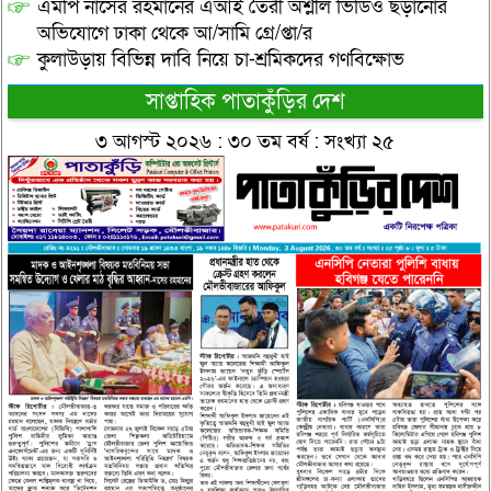
এমপি নাসের রহমানের এআই তৈরী অশ্লীল ভিডিও ছড়ানোর
অভিযোগে ঢাকা থেকে আ/সামি গ্রে/প্তা/র
কুলাউড়ায় বিভিন্ন দাবি নিয়ে চা-শ্রমিকদের গণবিক্ষোভ
সাপ্তাহিক পাতাকুঁড়ির দেশ
৩ আগস্ট ২০২৬ : ৩০ তম বর্ষ : সংখ্যা ২৫