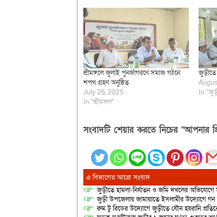
শ্রীমঙ্গলে জুলাই পুনর্জাগরণে সমাজ গঠনে
জুড়ীতে
শপথ গ্রহণ অনুষ্ঠিত
Augus
July 26, 2025
In "জুড়
In "শ্রীমঙ্গল"
সংবাদটি শেয়ার করতে নিচের “আপনার প্র
এ বিভাগের আরো সংবাদ
জুড়ীতে হামলা-নির্যাতন ও জমি দখলের অভিযোগে ম
জুড়ী উপজেলায় জামায়াতে ইসলামীর উদ্যোগে গন
রুম টু রিডের উদ্যোগে জুড়ীতে যৌন হয়রানি প্রতির