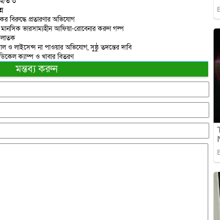
আ/হ/ত ৩
্ন
র বিরুদ্ধে প্রতারণার অভিযোগ
য়ে মানসিক ভারসাম্যহীন আফিয়া-রোবেনার করুণ গল্প
 পলাতক
 ও লাইসেন্স না পাওয়ার অভিযোগ, সুষ্ঠু তদন্তের দাবি
েডিকেল ক্যাম্প ও খাবার বিতরণ
মন্তব্য করুন