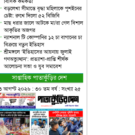
বিসিক কর্মকর্তা
বড়লেখা সীমান্তে বৃদ্ধা মহিলাকে পুশইনের
চেষ্টা: রুখে দিলো ৫২ বিজিবি
মাছ ধরার জালে আটকে মা/রা গেল বিশাল
আকৃতির অজগর
ন্যাশনাল টি কোম্পানির ১২ চা বাগানের চা
বিক্রয়ে নতুন ইতিহাস
শ্রীমঙ্গলে ‘ইতিহাসের আয়নায় জুলাই
গণঅভ্যুত্থান’: প্রত্যাশা-প্রাপ্তি শীর্ষক
আলোচনা সভা ও যুব সমাবেশ
সাপ্তাহিক পাতাকুঁড়ির দেশ
৩ আগস্ট ২০২৬ : ৩০ তম বর্ষ : সংখ্যা ২৫