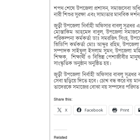
শপথ শেষে উপজেলা প্রশাসন, সমাজসেবা অধিদ
নারী শিশুর সুরক্ষা এবং সাম্যতার মানবিক দর
জুড়ী উপজেলা নির্বাহী অফিসার বাবলু সূত্র
মোস্তাকিম আহমেদ বাবুল, উপজেলা সমাজসেবা 
পরিকল্পনা কর্মকর্তা ডাঃ সমরজিৎ সিংহ, উপজ
ভিডিপি কর্মকর্তা মোঃ আব্দুর রহিম, উপজেলা 
সম্পাদক সাইফুল ইসলাম সুমন, উপজেলা মহিলা ব
শিক্ষক, শিক্ষার্থী ও বিভিন্ন পেশাজীবীর ম
সাংস্কৃতিক অনুষ্ঠান অনুষ্ঠিত হয়।
জুড়ী উপজেলা নির্বাহী অফিসার বাবলু সূত্র
সেবা ছড়িয়ে দিতে হবে। চোখ বন্ধ করে নয় ম
তাদেরকে সমাজের বোঝা নয় সম্পদের পরিণত
Share this:
X
Facebook
Print
Related