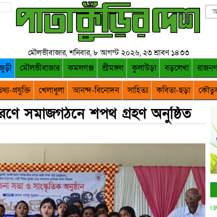
মৌলভীবাজার, শনিবার, ৮ আগস্ট ২০২৬, ২৩ শ্রাবণ ১৪৩৩
জুড়ী
মৌলভীবাজার
কমলগঞ্জ
শ্রীমঙ্গল
কুলাউড়া
বড়লেখা
রাজন
থ্য-প্রযুক্তি
খেলাধুলা
আনন্দ-বিনোদন
সাহিত্য
কবিতা-ছড়া
কৌতু
গরণে সমাজগঠনে শপথ গ্রহণ অনুষ্ঠিত