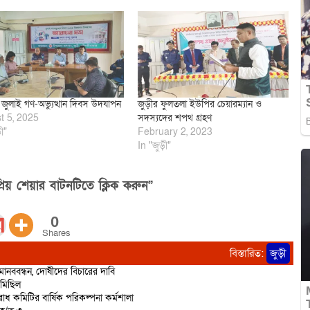
 জুলাই গণ-অভ্যুত্থান দিবস উদযাপন
জুড়ীর ফুলতলা ইউপির চেয়ারম্যান ও
t 5, 2025
সদস্যদের শপথ গ্রহণ
ী"
February 2, 2023
In "জুড়ী"
িয় শেয়ার বাটনটিতে ক্লিক করুন”
0
Shares
বিস্তারিত:
জুড়ী
ানববন্ধন, দোষীদের বিচারের দাবি
 মিছিল
োধ কমিটির বার্ষিক পরিকল্পনা কর্মশালা