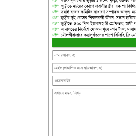
সড়ক দূ/র্ঘটনা/য় জুড়ীর ১ জনের মৃ/ত্যু, গুরুতর 
জুড়ীতে দা/য়ের কোপে প্রবাসীর স্ত্রীর এক পা বি/চ্ছিন
সমাই বাজার কমিটির সাধারণ সম্পাদক আব্দুল হকে
জুড়ীর দুই বোনের শিকলবন্দী জীবন: সন্তান হারি
জুড়ীতে ৪০০ পিস ইয়াবাসহ স্ত্রী গ্রে/ফতার, স্বামী
আদালতের নির্দেশে দোকান খুলে নগদ টাকা, মালামাল
মৌলভীবাজারে বন্যাদুর্গতদের পাশে বিজিবি, ফ্রি ম