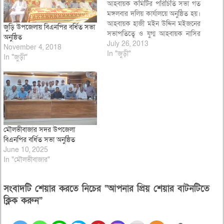
আহবায়ক কমিটির পরিচিতি সভা গত
মঙ্গলবার দলিয় কার্যালয়ে অনুষ্ঠিত হয়।
আহবায়ক হাজী মইন উদ্দিন মইজনের
জুড়ি উপজেলায় বিএনপির বর্ধিত সভা
সভাপতিত্বে ও যুগ্ম আহবায়ক নাসির
অনুষ্ঠিত
উদ্দিন আহমদ মিঠুর পরিচালনায় সভায়
July 26, 2013
November 4, 2018
প্রধান অথিতির বক্তব্য রাখেন
In "জুড়ী"
In "জুড়ী"
বিএনপির নির্বাহী কমিটির সদস্য
সাবেক দূর্যোগ ব্যবস্থাপনা ও ত্রান
প্রতিমন্ত্রী অ্যাডভোকেট এবাদুর রহমান
চৌধুরী। বক্তব্য রাখেন জায়ফরনগর…
মৌলভীবাজার সদর উপজেলা
বিএনপির বর্ধিত সভা অনুষ্ঠিত
June 10, 2025
In "মৌলভীবাজার"
সংবাদটি শেয়ার করতে নিচের “আপনার প্রিয় শেয়ার বাটনটিতে
ক্লিক করুন”