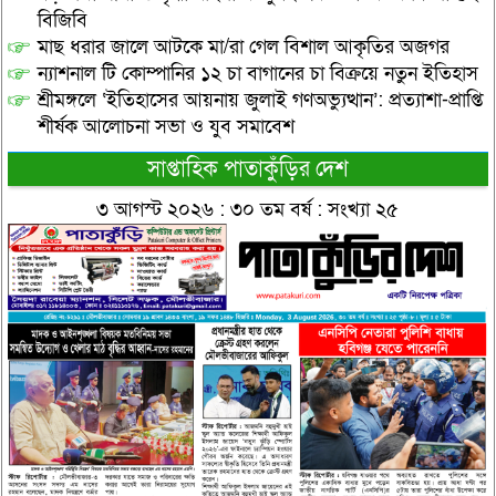
বিজিবি
মাছ ধরার জালে আটকে মা/রা গেল বিশাল আকৃতির অজগর
ন্যাশনাল টি কোম্পানির ১২ চা বাগানের চা বিক্রয়ে নতুন ইতিহাস
শ্রীমঙ্গলে ‘ইতিহাসের আয়নায় জুলাই গণঅভ্যুত্থান’: প্রত্যাশা-প্রাপ্তি
শীর্ষক আলোচনা সভা ও যুব সমাবেশ
সাপ্তাহিক পাতাকুঁড়ির দেশ
৩ আগস্ট ২০২৬ : ৩০ তম বর্ষ : সংখ্যা ২৫