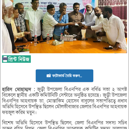
📸 ফটোকার্ড তৈরি করুন..
হারিস
মোহাম্মদ :
জুড়ী উপজেলা বিএনপির এক বর্ধিত সভা ২ আগষ্ট
বিকেলে স্থানীয় একটি কমিউনিটি সেন্টারে অনুষ্ঠিত হযেছে। জুড়ী উপজেলা
বিএনপির আহবায়ক ডা. মোস্তাকিম হোসেন বাবুলের সভাপতিত্বে প্রধান
অতিথি হিসেবে উপস্থিত ছিলেন মৌলভীবাজার জেলার বিএনপির আহবায়ক
ফয়জুল করিম ময়ুন।
বিশেষ অতিথি হিসেবে উপস্থিত ছিলেন, জেলা বিএনপির সদস্য সচিব
আব্দুর রহিম রিপন, জেলা বিএনপির আহ্বায়ক কমিটির সদস্য আলহাজ্ব