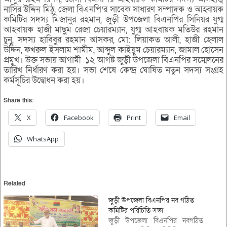
নাসির উদ্দিন মিঠু, জেলা বিএনপি’র সাবেক সাধারণ সম্পাদক ও আহ্বায়ক
কমিটির সদস্য মিজানুর রহমান, জুড়ী উপজেলা বিএনপির সিনিয়র যুগ্ম
আহবায়ক হাজী মাছুম রেজা চেয়ারম্যান, যুগ্ম আহবায়ক মতিউর রহমান
চুনু, সদস্য হাবিবুর রহমান আসকর, মো: লিয়াকত আলী, হাজী হেলাল
উদ্দিন, ফখরুল ইসলাম শামীম, আব্দুল কাইয়ুম চেয়ারম্যান, জামাল হোসেন
প্রমুখ। উক্ত সভায় আগামী ১২ আগষ্ট জুড়ী উপজেলা বিএনপির সম্মেলনের
তারিখ নির্ধারণ করা হয়। সভা শেষে কেন্দ্র ঘোষিত নতুন সদস্য সংগ্রহ
কর্মসূচির উদ্বোধন করা হয়।
Share this:
X
Facebook
Print
Email
WhatsApp
Related
জুড়ী উপজেলা বিএনপির নব গঠিত
কমিটির পরিচিতি সভা
জুড়ী উপজেলা বিএনপির নবগঠিত