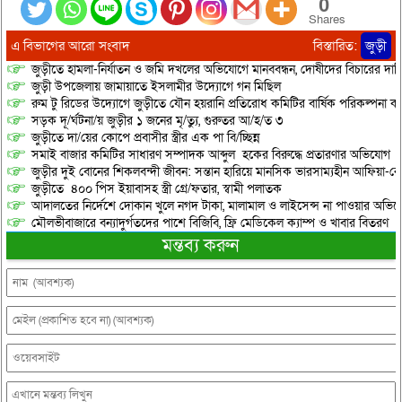
0
Shares
এ বিভাগের আরো সংবাদ
বিস্তারিত:
জুড়ী
জুড়ীতে হামলা-নির্যাতন ও জমি দখলের অভিযোগে মানববন্ধন, দোষীদের বিচারের দাব
জুড়ী উপজেলায় জামায়াতে ইসলামীর উদ্যোগে গন মিছিল
রুম টু রিডের উদ্যোগে জুড়ীতে যৌন হয়রানি প্রতিরোধ কমিটির বার্ষিক পরিকল্পনা কর
সড়ক দূ/র্ঘটনা/য় জুড়ীর ১ জনের মৃ/ত্যু, গুরুতর আ/হ/ত ৩
জুড়ীতে দা/য়ের কোপে প্রবাসীর স্ত্রীর এক পা বি/চ্ছিন্ন
সমাই বাজার কমিটির সাধারণ সম্পাদক আব্দুল হকের বিরুদ্ধে প্রতারণার অভিযোগ
জুড়ীর দুই বোনের শিকলবন্দী জীবন: সন্তান হারিয়ে মানসিক ভারসাম্যহীন আফিয়া-র
জুড়ীতে ৪০০ পিস ইয়াবাসহ স্ত্রী গ্রে/ফতার, স্বামী পলাতক
আদালতের নির্দেশে দোকান খুলে নগদ টাকা, মালামাল ও লাইসেন্স না পাওয়ার অভিযোগ, 
মৌলভীবাজারে বন্যাদুর্গতদের পাশে বিজিবি, ফ্রি মেডিকেল ক্যাম্প ও খাবার বিতরণ
মন্তব্য করুন