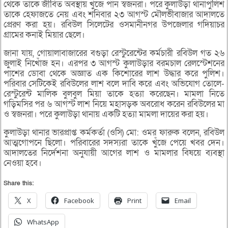
থেকে তাকে জীবিত অবস্থায় খুঁজে পান স্বজনরা। পরে কুলাউড়া থানাপুলিশ
তাকে হেফাজতে নেয় এবং শনিবার ২৩ আগস্ট মৌলভীবাজার আদালতে
প্রেরণ করা হয়। রবিউল সিলেটের ওসমানীনগর উপজেলার গদিয়াচর
গ্রামের কনাই মিয়ার ছেলে।
জানা যায়, গোয়ালাবাজারের বগুড়া রেস্টুরেন্টের কর্মচারী রবিউল গত ২৬
জুলাই নিখোঁজ হন। এরপর ৩ আগস্ট কুলাউড়ার বরমচাল রেলস্টেশনের
পাশের ডোবা থেকে অজ্ঞাত এক কিশোরের লাশ উদ্ধার করে পুলিশ।
পরিবার সেটিকেই রবিউলের লাশ বলে দাবি করে এবং অভিযোগ তোলে-
রেস্টুরেন্ট মালিক বুলবুল মিয়া তাকে হত্যা করেছেন। মামলা নিতে
গড়িমসির পর ৬ আগস্ট লাশ নিয়ে মহাসড়ক অবরোধ করেন রবিউলের মা
ও স্বজনরা। পরে কুলাউড়া থানায় একটি হত্যা মামলা দায়ের করা হয়।
কুলাউড়া থানার ভারপ্রাপ্ত কর্মকর্তা (ওসি) মো: ওমর ফারুক বলেন, রবিউল
আত্মগোপনে ছিলো। পরিবারের সদস্যরা তাকে খুঁজে পেয়ে খবর দেন।
আদালতের নির্দেশনা অনুযায়ী আগের লাশ ও মামলার বিষয়ে ব্যবস্থা
নেওয়া হবে।
Share this:
X
Facebook
Print
Email
WhatsApp