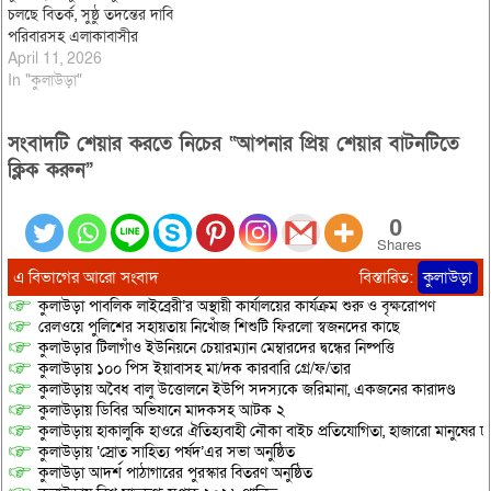
চলছে বিতর্ক, সুষ্ঠু তদন্তের দাবি
পরিবারসহ এলাকাবাসীর
April 11, 2026
In "কুলাউড়া"
সংবাদটি শেয়ার করতে নিচের “আপনার প্রিয় শেয়ার বাটনটিতে
ক্লিক করুন”
0
Shares
এ বিভাগের আরো সংবাদ
বিস্তারিত:
কুলাউড়া
কুলাউড়া পাবলিক লাইব্রেরী’র অস্থায়ী কার্যালয়ের কার্যক্রম শুরু ও বৃক্ষরোপণ
রেলওয়ে পুলিশের সহায়তায় নিখোঁজ শিশুটি ফিরলো স্বজনদের কাছে
কুলাউড়ার টিলাগাঁও ইউনিয়নে চেয়ারম্যান মেম্বারদের দ্বন্ধের নিষ্পত্তি
কুলাউড়ায় ১০০ পিস ইয়াবাসহ মা/দক কারবারি গ্রে/ফ/তার
কুলাউড়ায় অবৈধ বালু উত্তোলনে ইউপি সদস্যকে জরিমানা, একজনের কারাদণ্ড
কুলাউড়ায় ডিবির অভিযানে মাদকসহ আটক ২
কুলাউড়ায় হাকালুকি হাওরে ঐতিহ্যবাহী নৌকা বাইচ প্রতিযোগিতা, হাজারো মানুষের ঢ
কুলাউড়ায় ‘স্রোত সাহিত্য পর্ষদ’এর সভা অনুষ্ঠিত
কুলাউড়া আদর্শ পাঠাগারের পুরস্কার বিতরণ অনুষ্ঠিত