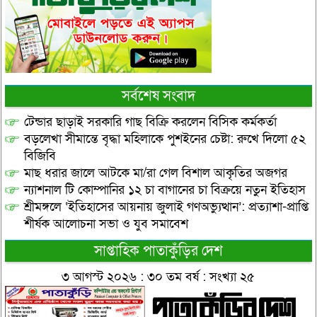
সর্বশেষ সংবাদ
টেন্ডার ছাড়াই সরকারি গাছ বিক্রি করলেন বিসিক কর্মকর্তা
বড়লেখা সীমান্তে বৃদ্ধা মহিলাকে পুশইনের চেষ্টা: রুখে দিলো ৫২
বিজিবি
মাছ ধরার জালে আটকে মা/রা গেল বিশাল আকৃতির অজগর
ন্যাশনাল টি কোম্পানির ১২ চা বাগানের চা বিক্রয়ে নতুন ইতিহাস
শ্রীমঙ্গলে ‘ইতিহাসের আয়নায় জুলাই গণঅভ্যুত্থান’: প্রত্যাশা-প্রাপ্তি
শীর্ষক আলোচনা সভা ও যুব সমাবেশ
সাপ্তাহিক পাতাকুঁড়ির দেশ
৩ আগস্ট ২০২৬ : ৩০ তম বর্ষ : সংখ্যা ২৫