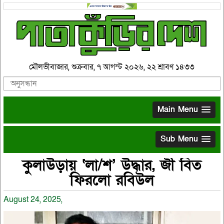
মৌলভীবাজার, শুক্রবার, ৭ আগস্ট ২০২৬, ২২ শ্রাবণ ১৪৩৩
Main Menu
Sub Menu
কুলাউড়ায় ‘লা/শ’ উদ্ধার, জী বিত
ফিরলো রবিউল
August 24, 2025,