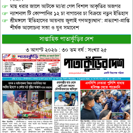
মাছ ধরার জালে আটকে মা/রা গেল বিশাল আকৃতির অজগর
ন্যাশনাল টি কোম্পানির ১২ চা বাগানের চা বিক্রয়ে নতুন ইতিহাস
শ্রীমঙ্গলে ‘ইতিহাসের আয়নায় জুলাই গণঅভ্যুত্থান’: প্রত্যাশা-প্রাপ্তি
শীর্ষক আলোচনা সভা ও যুব সমাবেশ
সাপ্তাহিক পাতাকুঁড়ির দেশ
৩ আগস্ট ২০২৬ : ৩০ তম বর্ষ : সংখ্যা ২৫