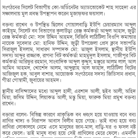
সংগঠনের সিলেট বিভাগীয় কো-অর্ডিনেটর অ্যাডভোকেট শাহ সাহেদা এর
সঞ্চালনায় মুল প্রবন্ধ উপস্থাপন করেন মুজাফ্ফর ফয়সাল।
বক্তব্য রাখেন ও উপস্থিত ছিলেন গোয়ালবাড়ি ইউপি চেয়ারম্যান আব্দুল
কাইয়ূম, সিলেট বন বিভাগের কুলাউড়া রেঞ্জ কর্মকর্তা আব্দুল আহাদ, জুড়ী
রেঞ্জ কর্মকর্তা মো: সাদ উদ্দিন আহমদ, বিজিবি লাঠিটিলা বিওপি কমান্ডার
নায়েক সুবেদার মো: হানিফ উদ্দিন, জুড়ী উপজেলা প্রেস ক্লাব সভাপতি
সিরাজুল ইসলাম, সাধারণ সম্পাদক মো: তাজুল ইসলাম, স্থানীয় ইউপি
সদস্য আব্দুর রাজ্জাক, রাগনা বিট কর্মকর্তা মাহমুদুল ইসলাম, গাজীপুর বিট
কর্মকর্তা আরিফুর রহমান, সাংবাদিক আব্দুল কুদ্দুস, মঞ্জুরে আলম লাল, আল
আমিন আহমদ, খোর্শেদ আলম, আব্দুল্লাহ আল ফাহাদ, লাঠিটিলা বিটের
আজিজুল হক, আবুল বাশার, আয়োজক সংগঠনের সদস্য জিডিসান প্রধান,
গীতা গোস্বামী, জুবায়ের আহমদ।
স্থানীয় বাসিন্দাদের মধ্যে আব্দুল হাদী, এরশাদ আলী, ছইব আলী, অহিদ
মিয়া, জসিম উদ্দিন, লিয়াকত আলী, মন্তু মিয়া, ফারুক মিয়া প্রমুখ বক্তব্য
রাখেন।
বক্তারা বলেন- বিভিন্ন কারণে প্রাকৃতিক বন ধ্বংস হয়ে যাওয়ায় বনে বন্য
প্রাণির খাদ্য ও নিরাপদ আবাস বিলীন হয়ে গেছে। তাই বাধ্য হয়ে বন্য
প্রাণিরা লোকালযে নেমে এসে মানুষের জান-মাল, বাড়ি-ঘর ও ফসল নষ্ট
করে ফেলে। তাই মানুষ বাধ্য হয়ে সেই প্রাণিদের মেরে ফেলে। এমনকি