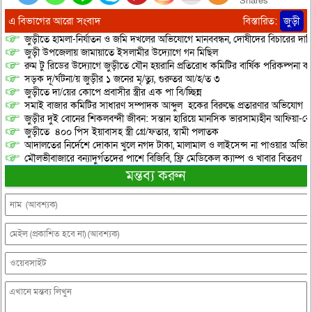
Shares
এ বিভাগের আরো সংবাদ
বিস্তারিত:
জুড়ী
জুড়ীতে হামলা-নির্যাতন ও জমি দখলের অভিযোগে মানববন্ধন, দোষীদের বিচারের দাব
জুড়ী উপজেলায় জামায়াতে ইসলামীর উদ্যোগে গন মিছিল
রুম টু রিডের উদ্যোগে জুড়ীতে যৌন হয়রানি প্রতিরোধ কমিটির বার্ষিক পরিকল্পনা কর
সড়ক দূ/র্ঘটনা/য় জুড়ীর ১ জনের মৃ/ত্যু, গুরুতর আ/হ/ত ৩
জুড়ীতে দা/য়ের কোপে প্রবাসীর স্ত্রীর এক পা বি/চ্ছিন্ন
সমাই বাজার কমিটির সাধারণ সম্পাদক আব্দুল হকের বিরুদ্ধে প্রতারণার অভিযোগ
জুড়ীর দুই বোনের শিকলবন্দী জীবন: সন্তান হারিয়ে মানসিক ভারসাম্যহীন আফিয়া-র
জুড়ীতে ৪০০ পিস ইয়াবাসহ স্ত্রী গ্রে/ফতার, স্বামী পলাতক
আদালতের নির্দেশে দোকান খুলে নগদ টাকা, মালামাল ও লাইসেন্স না পাওয়ার অভিযোগ, 
মৌলভীবাজারে বন্যাদুর্গতদের পাশে বিজিবি, ফ্রি মেডিকেল ক্যাম্প ও খাবার বিতরণ
মন্তব্য করুন