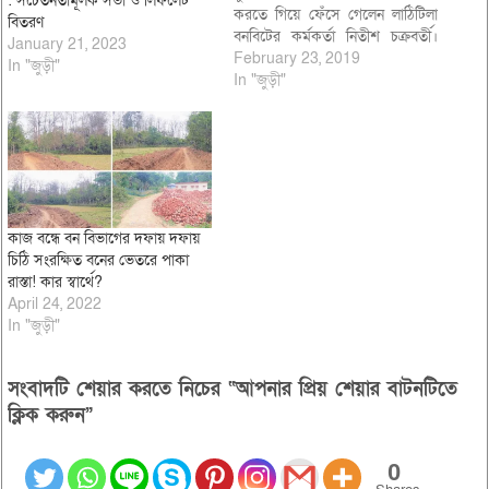
: সচেতনতামূলক সভা ও লিফলেট
করতে গিয়ে ফেঁসে গেলেন লাঠিটিলা
বিতরণ
বনবিটের কর্মকর্তা নিতীশ চক্রবর্তী।
January 21, 2023
পিকআপ যোগে পাচারকালে ধরা
February 23, 2019
In "জুড়ী"
পড়ায় বিভাগীয় বন কর্তকর্তা ওই বিট
In "জুড়ী"
কর্মকর্তাকে কর্মস্থল থেকে প্রত্যাহার
করেছেন। তবে গাছ কাটার মৌখিক
নির্দেশ দাতা থেকে গেলেন ধরাছোয়ার
বাহিরে। এলাকাবাসী সুত্রে…
কাজ বন্ধে বন বিভাগের দফায় দফায়
চিঠি সংরক্ষিত বনের ভেতরে পাকা
রাস্তা! কার স্বার্থে?
April 24, 2022
In "জুড়ী"
সংবাদটি শেয়ার করতে নিচের “আপনার প্রিয় শেয়ার বাটনটিতে
ক্লিক করুন”
0