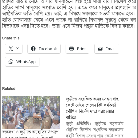
প্রাণিরা রাস্তায় নেমে আসায় যানবাহনে পিষ্ট হয়ে মারা যায়। বিশেষ করে
হাতির সাথে মানুষের সংঘাত বেশি হয়। এতে করে মানুষের প্রাণহানি ও
অর্থনৈতিক ক্ষতি বেশি হয়। তাই এ বিষয়ে সকলকে সতর্ক থাকতে হবে।
হাতি লোকালয়ে নেমে এলে তাকে না রাগিয়ে নিরাপদ দুরত্বে থেকে বন
বিভাগকে খবর দিতে হবে। তারা এসে নিজস্ব পন্থায় হাতিকে বিদায় করবে।
Share this:
X
Facebook
Print
Email
WhatsApp
Related
জুড়ীতে সংরক্ষিত বনের সেগুন গাছ
কেটে ফেঁসে গেলেন বিট কর্মকর্তা
মৌখিক নির্দেশ দাতা ধরাছোয়ার
বাহিরে
জুড়ী প্রতিনিধি॥ জুড়ীতে বড়কর্তার
মৌখিক নির্দেশে সংরক্ষিত বনাঞ্চলের
বড়লেখা ও জুড়ীতে বন্যহাতির উপদ্রপ
দুইটি বিশাল সেগুন গাছ কেটে পাচার