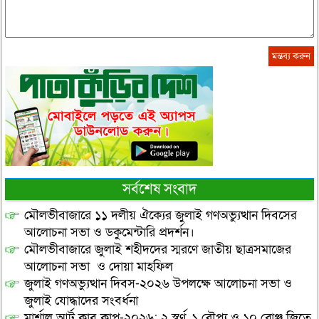
সর্বশেষ সংবাদ
মৌলভীবাজারে ১১ দলীয় ঐক্যের জুলাই গণঅভ্যুত্থান দিবসের
আলোচনা সভা ও ডকুমেন্টারি প্রদর্শন।
মৌলভীবাজারে জুলাই শহীদদের স্মরণে জাতীয় ছাত্রসমাজের
আলোচনা সভা ও দোয়া মাহফিল
জুলাই গণঅভ্যুত্থান দিবস-২০২৬ উপলক্ষে আলোচনা সভা ও
জুলাই যোদ্ধাদের সংবর্ধনা
মার্শাল আর্ট ক্লাব কাপ-২০২৬: ২ স্বর্ণ, ১ রৌপ্য ও ১০ ব্রোঞ্জ জিতে