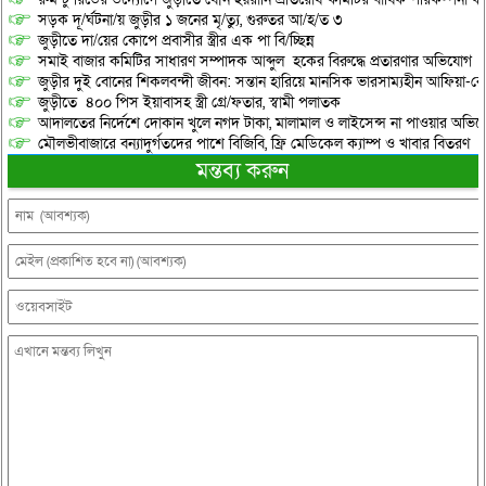
সড়ক দূ/র্ঘটনা/য় জুড়ীর ১ জনের মৃ/ত্যু, গুরুতর আ/হ/ত ৩
জুড়ীতে দা/য়ের কোপে প্রবাসীর স্ত্রীর এক পা বি/চ্ছিন্ন
সমাই বাজার কমিটির সাধারণ সম্পাদক আব্দুল হকের বিরুদ্ধে প্রতারণার অভিযোগ
জুড়ীর দুই বোনের শিকলবন্দী জীবন: সন্তান হারিয়ে মানসিক ভারসাম্যহীন আফিয়া-র
জুড়ীতে ৪০০ পিস ইয়াবাসহ স্ত্রী গ্রে/ফতার, স্বামী পলাতক
আদালতের নির্দেশে দোকান খুলে নগদ টাকা, মালামাল ও লাইসেন্স না পাওয়ার অভিযোগ, 
মৌলভীবাজারে বন্যাদুর্গতদের পাশে বিজিবি, ফ্রি মেডিকেল ক্যাম্প ও খাবার বিতরণ
মন্তব্য করুন