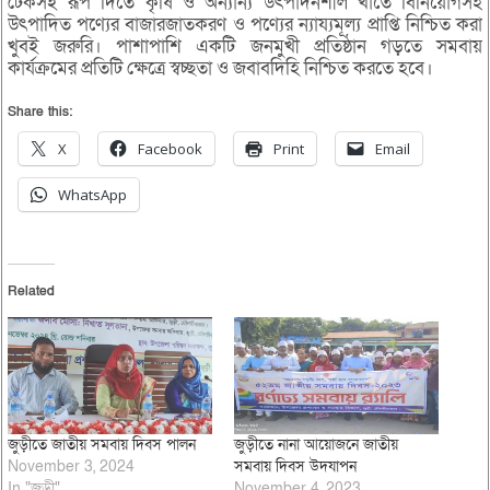
টেকসই রূপ দিতে কৃষি ও অন্যান্য উৎপাদনশীল খাতে বিনিয়োগসহ
উৎপাদিত পণ্যের বাজারজাতকরণ ও পণ্যের ন্যায্যমূল্য প্রাপ্তি নিশ্চিত করা
খুবই জরুরি। পাশাপাশি একটি জনমুখী প্রতিষ্ঠান গড়তে সমবায়
কার্যক্রমের প্রতিটি ক্ষেত্রে স্বচ্ছতা ও জবাবদিহি নিশ্চিত করতে হবে।
Share this:
X
Facebook
Print
Email
WhatsApp
Related
জুড়ীতে জাতীয় সমবায় দিবস পালন
জুড়ীতে নানা আয়োজনে জাতীয়
November 3, 2024
সমবায় দিবস উদযাপন
In "জুড়ী"
November 4, 2023