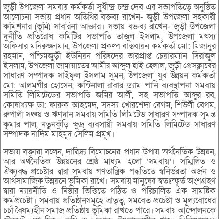
জুড়ী উপজেলা সমবায় কর্মকর্তা সুধীন্দ্র চন্দ্র দেব এর সভাপতিত্বে অনুষ্ঠিত
আলোচনা সভায় প্রধান অতিথির বক্তব্য রাখেন- জুড়ী উপজেলা সহকারী
কমিশনার (ভূমি) সাবরিনা আক্তার। সভায় বক্তব্য রাখেন- জুড়ী উপজেলা
দুর্নীতি প্রতিরোধ কমিটির সভাপতি তাজুল ইসলাম, উপজেলা মৎস্য
অফিসার মনিরুজ্জামান, উপজেলা প্রকল্প বাস্তবায়ন কর্মকর্তা মো: মিজানুর
রহমান, পশ্চিমজুড়ী ইউনিয়ন পরিষদের ভারপ্রাপ্ত চেয়ারম্যান সিরাজুল
ইসলাম, উপজেলা জামায়াতের আমীর আব্দুল হাই হেলাল, জুড়ী প্রেসক্লাবের
সাধারণ সম্পাদক সাইফুল ইসলাম সুমন, উপজেলা যুব উন্নয়ন কর্মকর্তা
মো: আলমগীর হোসেন, কন্টিনালা রাবার ড্যাম পানি ব্যবস্থাপনা সমবায়
সমিতি লিমিটেডের সভাপতি জমির আলী, সহ সভাপতি আব্দুর রব,
কোষাধ্যক্ষ ডা: ফারুক আহমেদ, সদস্য খোরশেদা বেগম, শিউলী বেগম,
রুপালী সঞ্চয় ও ঋণদান সমবায় সমিতি লিমিটেড সাধারণ সম্পাদক সুমন্ত
কুমার পাল, নতুনকুঁড়ি ক্ষুদ্র ব্যবসায়ী সমবায় সমিতি লিমিটেড সাধারণ
সম্পাদক নাদিম মাহমুদ সেলিম প্রমূখ।
সভায় বক্তারা বলেন, দারিদ্র্য বিমোচনের প্রধান উপায় অর্থনৈতিক উন্নয়ন,
আর অর্থনৈতিক উন্নয়নের শ্রেষ্ঠ মাধ্যম হলো ‘সমবায়’। সম্মিলিত ও
ঐক্যবদ্ধ প্রচেষ্টার দ্বারা সমবায় গণতান্ত্রিক পদ্ধতিতে স্বনির্ভরতা অর্জন ও
আর্থসামাজিক উন্নয়নে ভূমিকা রাখে। সমবায় মানুষের স্বতঃস্ফূর্ত অংশগ্রহণ
দ্বারা ন্যায়নীতি ও নিষ্ঠার ভিত্তিতে গঠিত ও পরিচালিত এক সামষ্টিক
কর্মপ্রচেষ্টা। সমবায় প্রতিষ্ঠানসমূহে ভ্রাতৃত্ব, সমবেত প্রচেষ্টা ও মূল্যবোধের
চর্চা বৈষম্যহীন সমাজ প্রতিষ্ঠায় ভূমিকা রাখতে পারে। সমবায় আন্দোলনকে