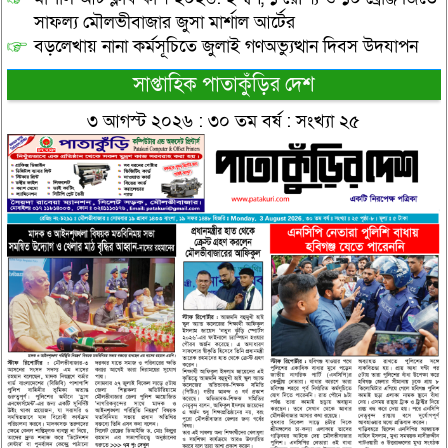
সাফল্য মৌলভীবাজার জুসা মার্শাল আর্টের
বড়লেখায় নানা কর্মসূচিতে জুলাই গণঅভ্যুত্থান দিবস উদযাপন
সাপ্তাহিক পাতাকুঁড়ির দেশ
৩ আগস্ট ২০২৬ : ৩০ তম বর্ষ : সংখ্যা ২৫