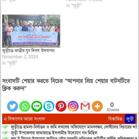
In "জুড়ী"
জুড়ীতে জাতীয় যুব দিবস উদযাপন
November 2, 2024
In "জুড়ী"
সংবাদটি শেয়ার করতে নিচের “আপনার প্রিয় শেয়ার বাটনটিতে
ক্লিক করুন”
0
Shares
এ বিভাগের আরো সংবাদ
বিস্তারিত:
জুড়ী
জুড়ীতে হামলা-নির্যাতন ও জমি দখলের অভিযোগে মানববন্ধন, দোষীদের বিচারের দাব
জুড়ী উপজেলায় জামায়াতে ইসলামীর উদ্যোগে গন মিছিল
রুম টু রিডের উদ্যোগে জুড়ীতে যৌন হয়রানি প্রতিরোধ কমিটির বার্ষিক পরিকল্পনা কর