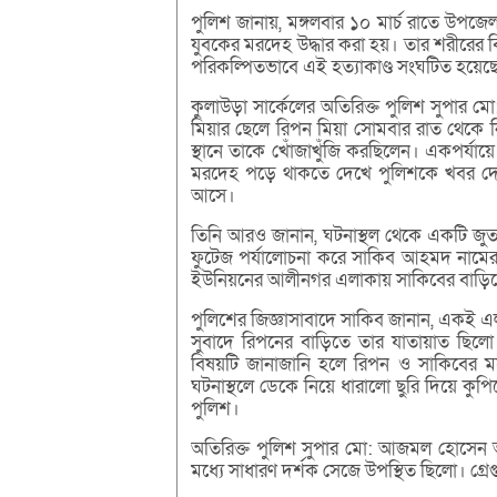
পুলিশ জানায়, মঙ্গলবার ১০ মার্চ রাতে উপ
যুবকের মরদেহ উদ্ধার করা হয়। তার শরীরের বিভ
পরিকল্পিতভাবে এই হত্যাকাণ্ড সংঘটিত হয়েছ
কুলাউড়া সার্কেলের অতিরিক্ত পুলিশ সুপার 
মিয়ার ছেলে রিপন মিয়া সোমবার রাত থেকে নি
স্থানে তাকে খোঁজাখুঁজি করছিলেন। একপর্যা
মরদেহ পড়ে থাকতে দেখে পুলিশকে খবর দেন।
আসে।
তিনি আরও জানান, ঘটনাস্থল থেকে একটি জুতা উ
ফুটেজ পর্যালোচনা করে সাকিব আহমদ নামের 
ইউনিয়নের আলীনগর এলাকায় সাকিবের বাড়িতে 
পুলিশের জিজ্ঞাসাবাদে সাকিব জানান, একই এলা
সুবাদে রিপনের বাড়িতে তার যাতায়াত ছিলো। 
বিষয়টি জানাজানি হলে রিপন ও সাকিবের মধ
ঘটনাস্থলে ডেকে নিয়ে ধারালো ছুরি দিয়ে কুপি
পুলিশ।
অতিরিক্ত পুলিশ সুপার মো: আজমল হোসেন আর
মধ্যে সাধারণ দর্শক সেজে উপস্থিত ছিলো। গ্র