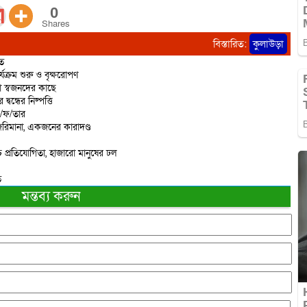
0
Shares
বিস্তারিত:
কুলাউড়া
িত
্যক্রম শুরু ও বৃক্ষরোপণ
ো স্বজনদের কাছে
বন্ধের নিষ্পত্তি
ে/ফ/তার
রিমানা, একজনের কারাদণ্ড
 প্রতিযোগিতা, হাজারো মানুষের ঢল
ত
মন্তব্য করুন