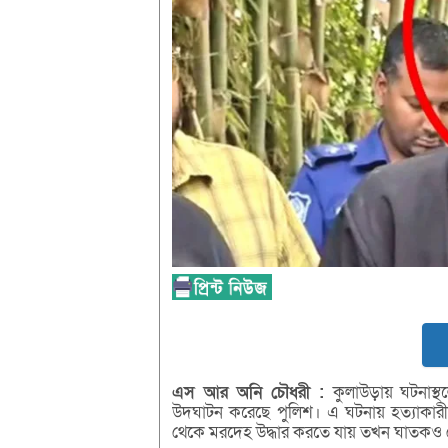
এস
আর
অনি
চৌধরী :
কুলাউড়ায় ঘটনাস্থল
উদঘাটন করেছে পুলিশ। এ ঘটনায় হত্যাকারীকে
থেকে মরদেহ উদ্ধার করতে যায় তখন ঘাতকও স