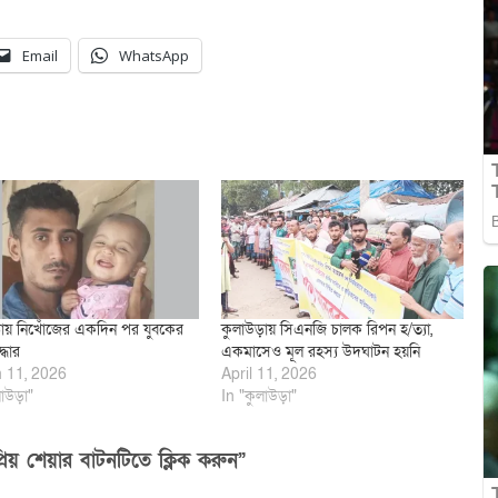
Email
WhatsApp
ায় নিখোঁজের একদিন পর যুবকের
কুলাউড়ায় সিএনজি চালক রিপন হ/ত্যা,
্ধার
একমাসেও মূল রহস্য উদঘাটন হয়নি
 11, 2026
April 11, 2026
াউড়া"
In "কুলাউড়া"
িয় শেয়ার বাটনটিতে ক্লিক করুন”