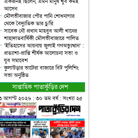
একজনই ছিলেন, এমন মানুষ খুব কমই
আসেন
মৌলভীবাজার পৌর পানি শোধনাগার
থেকে বৈদ্যুতিক তার চু/রি
সাবেক নৌ প্রধান মাহবুব আলী খানের
শাহাদাতবার্ষিকী মৌলভীবাজারে পালিত
‘ইতিহাসের আয়নায় জুলাই গণঅভ্যুত্থান’ :
প্রত্যাশা-প্রাপ্তি শীর্ষক আলোচনা সভা ও
যুব সমাবেশ
কুলাউড়ার ভাটেরা বাজারে বিট পুলিশিং
সভা অনুষ্ঠিত
সাপ্তাহিক পাতাকুঁড়ির দেশ
৩ আগস্ট ২০২৬ : ৩০ তম বর্ষ : সংখ্যা ২৫