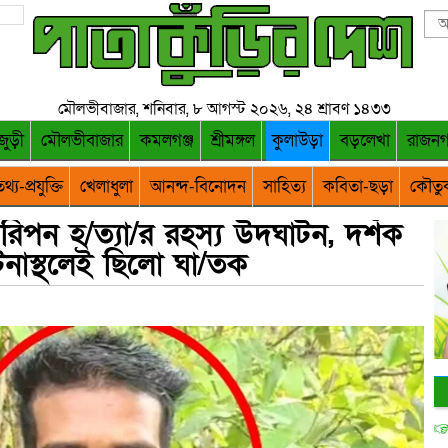
মৌলভীবাজার, শনিবার, ৮ আগস্ট ২০২৬, ২৪ শ্রাবণ ১৪৩৩
জুড়ী
মৌলভীবাজার
কমলগঞ্জ
শ্রীমঙ্গল
কুলাউড়া
বড়লেখা
রাজন
থ্য-প্রযুক্তি
খেলাধুলা
আনন্দ-বিনোদন
সাহিত্য
কবিতা-ছড়া
কৌতু
 রিপন হ/ত্যা/র রহস্য উদঘাটন, দর্শক
নাস্থলেই ছিলো ঘা/তক