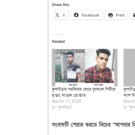
Share this:
X
Facebook
Print
Related
কুলাউড়ায় পরকিয়ার জেরে যুবককে পিটিয়ে
কুলাউড়
হ/ত্যা, ঘা/তক গ্রে/প্তা/র
লা/শ উদ
March 11, 2026
March
In "কুলাউড়া"
In "কুল
সংবাদটি শেয়ার করতে নিচের “আপনার প্র