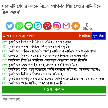
সংবাদটি শেয়ার করতে নিচের “আপনার প্রিয় শেয়ার বাটনটিতে
ক্লিক করুন”
0
Shares
এ বিভাগের আরো সংবাদ
বিস্তারিত:
কুলাউড়া
কুলাউড়ায় বিভিন্ন দাবি নিয়ে চা-শ্রমিকদের গণবিক্ষোভ
কুলাউড়ার ভাটেরা বাজারে বিট পুলিশিং সভা অনুষ্ঠিত
কুলাউড়া পাবলিক লাইব্রেরী’র অস্থায়ী কার্যালয়ের কার্যক্রম শুরু ও বৃক্ষরোপণ
রেলওয়ে পুলিশের সহায়তায় নিখোঁজ শিশুটি ফিরলো স্বজনদের কাছে
কুলাউড়ার টিলাগাঁও ইউনিয়নে চেয়ারম্যান মেম্বারদের দ্বন্ধের নিষ্পত্তি
কুলাউড়ায় ১০০ পিস ইয়াবাসহ মা/দক কারবারি গ্রে/ফ/তার
কুলাউড়ায় অবৈধ বালু উত্তোলনে ইউপি সদস্যকে জরিমানা, একজনের কারাদণ্ড
কুলাউড়ায় ডিবির অভিযানে মাদকসহ আটক ২
কুলাউড়ায় হাকালুকি হাওরে ঐতিহ্যবাহী নৌকা বাইচ প্রতিযোগিতা, হাজারো মানুষের ঢ
কুলাউড়ায় ‘স্রোত সাহিত্য পর্ষদ’এর সভা অনুষ্ঠিত
মন্তব্য করুন