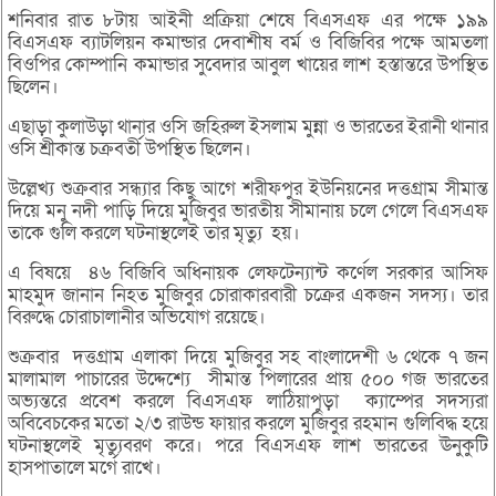
শনিবার রাত ৮টায় আইনী প্রক্রিয়া শেষে বিএসএফ এর পক্ষে ১৯৯
বিএসএফ ব্যাটলিয়ন কমান্ডার দেবাশীষ বর্ম ও বিজিবির পক্ষে আমতলা
বিওপির কোম্পানি কমান্ডার সুবেদার আবুল খায়ের লাশ হস্তান্তরে উপস্থিত
ছিলেন।
এছাড়া কুলাউড়া থানার ওসি জহিরুল ইসলাম মুন্না ও ভারতের ইরানী থানার
ওসি শ্রীকান্ত চক্রবর্তী উপস্থিত ছিলেন।
উল্লেখ্য শুক্রবার সন্ধ্যার কিছু আগে শরীফপুর ইউনিয়নের দত্তগ্রাম সীমান্ত
দিয়ে মনু নদী পাড়ি দিয়ে মুজিবুর ভারতীয় সীমানায় চলে গেলে বিএসএফ
তাকে গুলি করলে ঘটনাস্থলেই তার মৃত্যু হয়।
এ বিষয়ে ৪৬ বিজিবি অধিনায়ক লেফটেন্যান্ট কর্ণেল সরকার আসিফ
মাহমুদ জানান নিহত মুজিবুর চোরাকারবারী চক্রের একজন সদস্য। তার
বিরুদ্ধে চোরাচালানীর অভিযোগ রয়েছে।
শুক্রবার দত্তগ্রাম এলাকা দিয়ে মুজিবুর সহ বাংলাদেশী ৬ থেকে ৭ জন
মালামাল পাচারের উদ্দেশ্যে সীমান্ত পিলারের প্রায় ৫০০ গজ ভারতের
অভ্যন্তরে প্রবেশ করলে বিএসএফ লাঠিয়াপুড়া ক্যাম্পের সদস্যরা
অবিবেচকের মতো ২/৩ রাউন্ড ফায়ার করলে মুজিবুর রহমান গুলিবিদ্ধ হয়ে
ঘটনাস্থলেই মৃত্যুবরণ করে। পরে বিএসএফ লাশ ভারতের ঊনুকুটি
হাসপাতালে মর্গে রাখে।