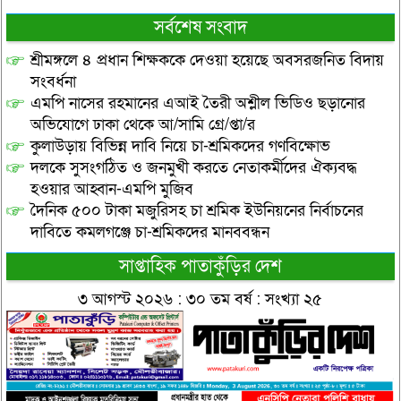
সর্বশেষ সংবাদ
শ্রীমঙ্গলে ৪ প্রধান শিক্ষককে দেওয়া হয়েছে অবসরজনিত বিদায়
সংবর্ধনা
এমপি নাসের রহমানের এআই তৈরী অশ্লীল ভিডিও ছড়ানোর
অভিযোগে ঢাকা থেকে আ/সামি গ্রে/প্তা/র
কুলাউড়ায় বিভিন্ন দাবি নিয়ে চা-শ্রমিকদের গণবিক্ষোভ
দলকে সুসংগঠিত ও জনমুখী করতে নেতাকর্মীদের ঐক্যবদ্ধ
হওয়ার আহ্বান-এমপি মুজিব
দৈনিক ৫০০ টাকা মজুরিসহ চা শ্রমিক ইউনিয়নের নির্বাচনের
দাবিতে কমলগঞ্জে চা-শ্রমিকদের মানববন্ধন
সাপ্তাহিক পাতাকুঁড়ির দেশ
৩ আগস্ট ২০২৬ : ৩০ তম বর্ষ : সংখ্যা ২৫