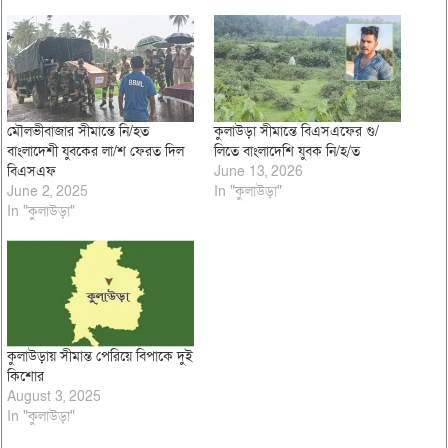
মৌলভীবাজার সীমান্তে নি/হত
কুলাউড়া সীমান্তে বিএসএফের গু/
বাংলাদেশী যুবকের লা/শ ফেরত দিল
লিতে বাংলাদেশি যুবক নি/হ/ত
বিএসএফ
June 13, 2026
June 2, 2025
In "কুলাউড়া"
In "কুলাউড়া"
কুলাউড়ায় সীমান্ত পেরিয়ে বিপাকে দুই
কিশোর
August 3, 2025
In "কুলাউড়া"