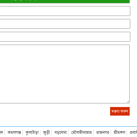
াদ
কমলগঞ্জ
কুলাউড়া
জুড়ী
বড়লেখা
মৌলভীবাজার
রাজনগর
শ্রীমঙ্গল
প্রব