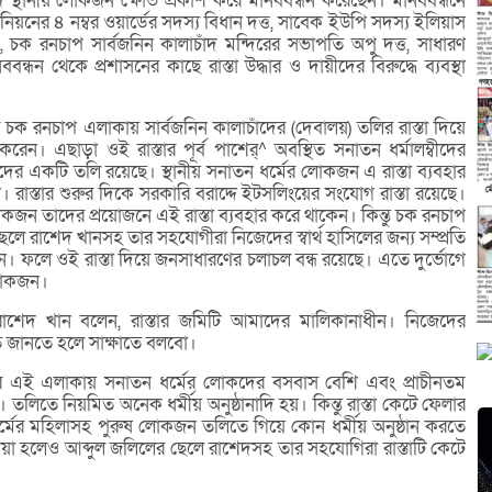
াদে স্থানীয় লোকজন ক্ষোভ প্রকাশ করে মানববন্ধন করেছেন। মানববন্ধনে
িয়নের ৪ নম্বর ওয়ার্ডের সদস্য বিধান দত্ত, সাবেক ইউপি সদস্য ইলিয়াস
ন, চক রনচাপ সার্বজনিন কালাচাঁদ মন্দিরের সভাপতি অপু দত্ত, সাধারণ
ববন্ধন থেকে প্রশাসনের কাছে রাস্তা উদ্ধার ও দায়ীদের বিরুদ্ধে ব্যবস্থা
 চক রনচাপ এলাকায় সার্বজনিন কালাচাঁদের (দেবালয়) তলির রাস্তা দিয়ে
ন। এছাড়া ওই রাস্তার পূর্ব পাশের্^ অবস্থিত সনাতন ধর্মালম্বীদের
র একটি তলি রয়েছে। স্থানীয় সনাতন ধর্মের লোকজন এ রাস্তা ব্যবহার
। রাস্তার শুরুর দিকে সরকারি বরাদ্দে ইটসলিংয়ের সংযোগ রাস্তা রয়েছে।
কজন তাদের প্রয়োজনে এই রাস্তা ব্যবহার করে থাকেন। কিন্তু চক রনচাপ
েলে রাশেদ খানসহ তার সহযোগীরা নিজেদের স্বার্থ হাসিলের জন্য সম্প্রতি
েন। ফলে ওই রাস্তা দিয়ে জনসাধারণের চলাচল বন্ধ রয়েছে। এতে দুর্ভোগে
লোকজন।
াশেদ খান বলেন, রাস্তার জমিটি আমাদের মালিকানাধীন। নিজেদের
রিত জানতে হলে সাক্ষাতে বলবো।
মার এই এলাকায় সনাতন ধর্মের লোকদের বসবাস বেশি এবং প্রাচীনতম
। তলিতে নিয়মিত অনেক ধর্মীয় অনুষ্ঠানাদি হয়। কিন্তু রাস্তা কেটে ফেলার
্মের মহিলাসহ পুরুষ লোকজন তলিতে গিয়ে কোন ধর্মীয় অনুষ্ঠান করতে
েয়া হলেও আব্দুল জলিলের ছেলে রাশেদসহ তার সহযোগিরা রাস্তাটি কেটে