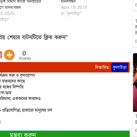
ড়ক নির্মাণ কাজে অনিয়মের
মানববন্ধন
ে মানব/বন্ধন
April 19, 2019
9, 2025
In "কুলাউড়া"
াউড়া"
িয় শেয়ার বাটনটিতে ক্লিক করুন”
0
Shares
বিস্তারিত:
কুলাউড়া
্যক্রম শুরু ও বৃক্ষরোপণ
ো স্বজনদের কাছে
বন্ধের নিষ্পত্তি
ে/ফ/তার
রিমানা, একজনের কারাদণ্ড
 প্রতিযোগিতা, হাজারো মানুষের ঢল
ত
মন্তব্য করুন