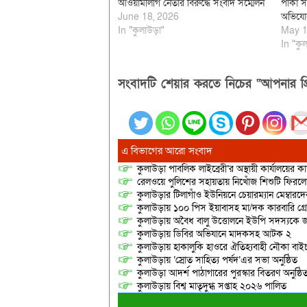
আওয়ামীলীগ নেতার বিরুদ্ধে সংবাদ সম্মেলন
পাকা স
June 18, 2026
অভিযোগ
In "কুলাউড়া"
May 1
In "কুল
সংবাদটি শেয়ার করতে নিচের “আপনার প্র
এ বিভাগের আরো সংবাদ
কুলাউড়া পাবলিক লাইব্রেরী’র অস্থায়ী কার্যালয়ের কার
রেলওয়ে পুলিশের সহায়তায় নিখোঁজ শিশুটি ফিরল
কুলাউড়ার টিলাগাঁও ইউনিয়নে চেয়ারম্যান মেম্বারদের দ্
কুলাউড়ায় ১০০ পিস ইয়াবাসহ মা/দক কারবারি গ্র
কুলাউড়ায় অবৈধ বালু উত্তোলনে ইউপি সদস্যকে জ
কুলাউড়ায় ডিবির অভিযানে মাদকসহ আটক ২
কুলাউড়ায় হাকালুকি হাওরে ঐতিহ্যবাহী নৌকা বাইচ
কুলাউড়ায় ‘স্রোত সাহিত্য পর্ষদ’এর সভা অনুষ্ঠিত
কুলাউড়া আদর্শ পাঠাগারের পুরস্কার বিতরণ অনুষ্ঠি
কুলাউড়ায় বিশ্ব মাতৃদুগ্ধ সপ্তাহ ২০২৬ পালিত