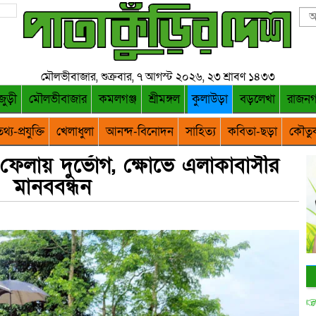
মৌলভীবাজার, শুক্রবার, ৭ আগস্ট ২০২৬, ২৩ শ্রাবণ ১৪৩৩
জুড়ী
মৌলভীবাজার
কমলগঞ্জ
শ্রীমঙ্গল
কুলাউড়া
বড়লেখা
রাজন
থ্য-প্রযুক্তি
খেলাধুলা
আনন্দ-বিনোদন
সাহিত্য
কবিতা-ছড়া
কৌতু
 ফেলায় দুর্ভোগ, ক্ষোভে এলাকাবাসীর
মানববন্ধন