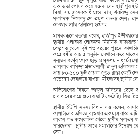
সোমবার ১৫ জুন দুপুরে রাস্তা কাটার প্রতিব
একাত্মতা পোষণ করে বক্তব্য দেন হাজীপুর ইউন
মিয়া, সমাজসেবক ধীরেন্দ্র দাস, শরবিন্দু সে
সম্পাদক নিকেন্দু দে প্রমুখ বক্তব্য দেন। মান
নেওয়ার দাবি জানানো হয়েছে।
মানববন্ধনে বক্তারা বলেন, হাজীপুর ইউনিয়নের
স্থানীয় এলাকার লোকজন নিয়মিত যাতায়াত করে
দেড়শত থেকে দুই শত বছরের পুরনো কালাচাঁদে
করে ধর্মীয় আচার অনুষ্ঠান সেখানে করে থাকেন
সনাতন ধর্মের লোক ছাড়াও মুসলমান ধর্মের লো
এলাকার বাসিন্দা প্রভাবশালী আব্দুল জলিলেল ছ
প্রায় ৮০-১০০ ফুট জায়গা জুড়ে রাস্তা কেটে দ
পড়েছেন দেবালয়ে যাওয়া মহিলাসহ স্থানীয় 
অভিযোগের বিষয়ে আব্দুল জলিলের ছেলে র
চাষাবাদের প্রয়োজনে রাস্তাটি কেটেছি। বিস্তা
স্থানীয় ইউপি সদস্য বিধান দত্ত বলেন, আ
কালাচাঁদের তলিতে যাওয়ার একমাত্র রাস্তা এটি
কারণে গত কয়েকদিন থেকে স্থানীয় সনাতন ধর
পারছেননা। স্থানীয় ভাবে সমাধানের উদ্যোগ ন
দেন।