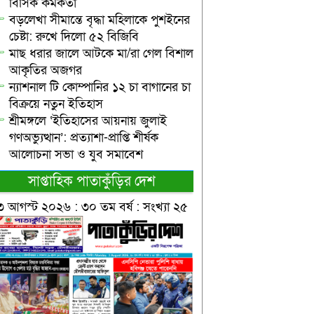
বিসিক কর্মকর্তা
বড়লেখা সীমান্তে বৃদ্ধা মহিলাকে পুশইনের
চেষ্টা: রুখে দিলো ৫২ বিজিবি
মাছ ধরার জালে আটকে মা/রা গেল বিশাল
আকৃতির অজগর
ন্যাশনাল টি কোম্পানির ১২ চা বাগানের চা
বিক্রয়ে নতুন ইতিহাস
শ্রীমঙ্গলে ‘ইতিহাসের আয়নায় জুলাই
গণঅভ্যুত্থান’: প্রত্যাশা-প্রাপ্তি শীর্ষক
আলোচনা সভা ও যুব সমাবেশ
সাপ্তাহিক পাতাকুঁড়ির দেশ
৩ আগস্ট ২০২৬ : ৩০ তম বর্ষ : সংখ্যা ২৫