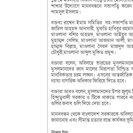
১৯ মে মঙ্গলবার বিকাল সাড়ে ৫টায় মৌলভীবাজ
শাখার উদ্যোগে মানববন্ধনে সভাপত্বি কর
শামসুল ইসলাম।
বক্তব্য রাখেন ইমাম সমিতির সহ-সভাপতি ম
জামিল আহমদ আনসারী, মুফতি হাবিবুর রহমান 
মাওলানা বশির আহমদ, মাওলানা আইয়ুব আলী,
মুহাম্মদ সেলিম, মাওলানা আজমান আলী, ম
হাম্মাদ বিল্লাহ, মাওলানা সৈয়দ মাজদুদ 
চৌধুরী,মাওলানা আব্দুল মুকিত প্রমুখ।
বক্তারা বলেন, অবিলম্বে ভারতের মুসলমান
মুসলমানদের জান মালের নিরাপত্তা নিশ্চিত করত
মানবিকতার চরম লঙ্ঘন। এসবের আন্তর্জাতিক 
ন্যায্য নাগরিক অধিকার ফিরিয়ে দিতে হবে।
বক্তারা আরও বলেন, মুসলমানদের উপর জুলুম নি
হিন্দুত্ববাদী সরকার ও টিকে থাকতে পারবে না
গুলির জবাব গুলি দিয়ে দেয়া হবে।
মানববন্ধন থেকে বাংলাদেশ সরকারকে অবিলম্বে ভা
জানানোর এবং সীমান্ত হত্যার বন্ধে কার্যকর ভ
Share this: