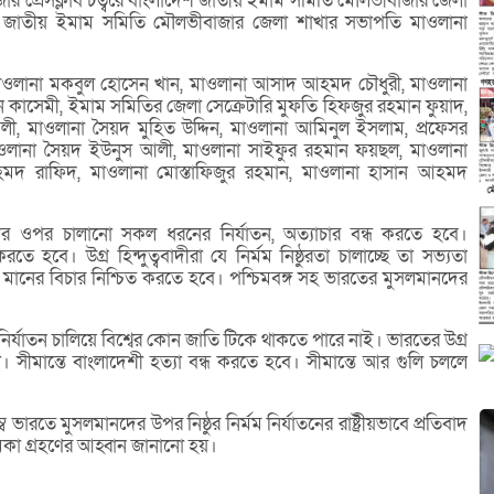
ার প্রেসক্লাব চত্বরে বাংলাদেশ জাতীয় ইমাম সমিতি মৌলভীবাজার জেলা
েন জাতীয় ইমাম সমিতি মৌলভীবাজার জেলা শাখার সভাপতি মাওলানা
াওলানা মকবুল হোসেন খান, মাওলানা আসাদ আহমদ চৌধুরী, মাওলানা
কাসেমী, ইমাম সমিতির জেলা সেক্রেটারি মুফতি হিফজুর রহমান ফুয়াদ,
 মাওলানা সৈয়দ মুহিত উদ্দিন, মাওলানা আমিনুল ইসলাম, প্রফেসর
াওলানা সৈয়দ ইউনুস আলী, মাওলানা সাইফুর রহমান ফয়ছল, মাওলানা
আহমদ রাফিদ, মাওলানা মোস্তাফিজুর রহমান, মাওলানা হাসান আহমদ
দের ওপর চালানো সকল ধরনের নির্যাতন, অত্যাচার বন্ধ করতে হবে।
ে হবে। উগ্র হিন্দুত্ববাদীরা যে নির্মম নিষ্ঠুরতা চালাচ্ছে তা সভ্যতা
মানের বিচার নিশ্চিত করতে হবে। পশ্চিমবঙ্গ সহ ভারতের মুসলমানদের
র্যাতন চালিয়ে বিশ্বের কোন জাতি টিকে থাকতে পারে নাই। ভারতের উগ্র
। সীমান্তে বাংলাদেশী হত্যা বন্ধ করতে হবে। সীমান্তে আর গুলি চললে
রতে মুসলমানদের উপর নিষ্ঠুর নির্মম নির্যাতনের রাষ্ট্রীয়ভাবে প্রতিবাদ
ূমিকা গ্রহণের আহ্বান জানানো হয়।