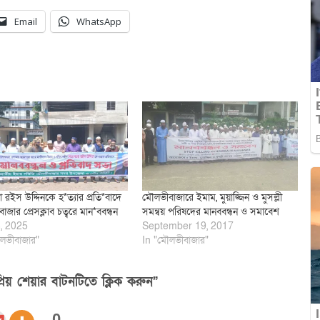
Email
WhatsApp
 রইস উদ্দিনকে হ*ত্যার প্রতি*বাদে
মৌলভীবাজারে ইমাম, মুয়াজ্জিন ও মুসল্লী
জার প্রেসক্লাব চত্বরে মান*ববন্ধন
সমন্বয় পরিষদের মানববন্ধন ও সমাবেশ
, 2025
September 19, 2017
লভীবাজার"
In "মৌলভীবাজার"
িয় শেয়ার বাটনটিতে ক্লিক করুন”
0