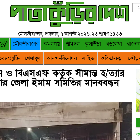
মৌলভীবাজার, শুক্রবার, ৭ আগস্ট ২০২৬, ২৩ শ্রাবণ ১৪৩৩
জুড়ী
মৌলভীবাজার
কমলগঞ্জ
শ্রীমঙ্গল
কুলাউড়া
বড়লেখা
রাজন
থ্য-প্রযুক্তি
খেলাধুলা
আনন্দ-বিনোদন
সাহিত্য
কবিতা-ছড়া
কৌতু
ন ও বিএসএফ কর্তৃক সীমান্ত হ/ত্যার
জার জেলা ইমাম সমিতির মানববন্ধন