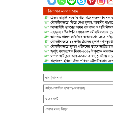
এ বিভাগের আরো সংবাদ
টেন্ডার ছাড়াই সরকারি গাছ বিক্রি করলেন বিসিক কর
মৌলভীবাজারে ‘ফিরে দেখা জুলাই, আগামীর বাংলা
কাউয়াদিঘি হাওরের আমন ধান রক্ষা ও পানি নিষ্কা
দ্রব্যমূল্যের ঊর্ধ্বগতি রোধকল্পে মৌলভীবাজারে ১১
আদালত প্রাঙ্গণে হা/ম/লার অভিযোগের জেরে স/ন্ত্
মৌলভীবাজারে ১১ দলীয় ঐক্যের জুলাই গণঅভ্যুত্থ
মৌলভীবাজারে জুলাই শহীদদের স্মরণে জাতীয় ছ
জুলাই গণঅভ্যুত্থান দিবস-২০২৬ উপলক্ষে আলোচনা
মার্শাল আর্ট ক্লাব কাপ-২০২৬: ২ স্বর্ণ, ১ রৌপ্য ও
বাংলাদেশ হরিজন ঐক্য পরিষদ মৌলভীবাজার জেলা শ