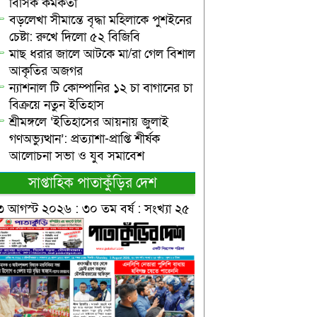
বিসিক কর্মকর্তা
বড়লেখা সীমান্তে বৃদ্ধা মহিলাকে পুশইনের
চেষ্টা: রুখে দিলো ৫২ বিজিবি
মাছ ধরার জালে আটকে মা/রা গেল বিশাল
আকৃতির অজগর
ন্যাশনাল টি কোম্পানির ১২ চা বাগানের চা
বিক্রয়ে নতুন ইতিহাস
শ্রীমঙ্গলে ‘ইতিহাসের আয়নায় জুলাই
গণঅভ্যুত্থান’: প্রত্যাশা-প্রাপ্তি শীর্ষক
আলোচনা সভা ও যুব সমাবেশ
সাপ্তাহিক পাতাকুঁড়ির দেশ
৩ আগস্ট ২০২৬ : ৩০ তম বর্ষ : সংখ্যা ২৫