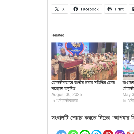
X
Facebook
Print
Related
মৌলভীবাজারে জাতীয় ইমাম সমিতির জেলা
মাওলানা
সম্মেলন অনুষ্ঠিত
মৌলভীবা
August 30, 2025
May 3
In "মৌলভীবাজার"
In "মৌ
সংবাদটি শেয়ার করতে নিচের “আপনার প্র