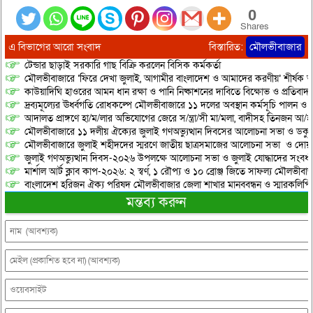
0
Shares
এ বিভাগের আরো সংবাদ
বিস্তারিত:
মৌলভীবাজার
টেন্ডার ছাড়াই সরকারি গাছ বিক্রি করলেন বিসিক কর্মকর্তা
মৌলভীবাজারে ‘ফিরে দেখা জুলাই, আগামীর বাংলাদেশ ও আমাদের করণীয়’ শীর্ষক আ
কাউয়াদিঘি হাওরের আমন ধান রক্ষা ও পানি নিষ্কাশনের দাবিতে বিক্ষোভ ও প্রতিবাদ
দ্রব্যমূল্যের ঊর্ধ্বগতি রোধকল্পে মৌলভীবাজারে ১১ দলের অবস্থান কর্মসূচি পালন ও স
আদালত প্রাঙ্গণে হা/ম/লার অভিযোগের জেরে স/ন্ত্রা/সী মা/মলা, বাদীসহ তিনজন আ/হ
মৌলভীবাজারে ১১ দলীয় ঐক্যের জুলাই গণঅভ্যুত্থান দিবসের আলোচনা সভা ও ডকুমেন্
মৌলভীবাজারে জুলাই শহীদদের স্মরণে জাতীয় ছাত্রসমাজের আলোচনা সভা ও দোয়
জুলাই গণঅভ্যুত্থান দিবস-২০২৬ উপলক্ষে আলোচনা সভা ও জুলাই যোদ্ধাদের সংবর্ধ
মার্শাল আর্ট ক্লাব কাপ-২০২৬: ২ স্বর্ণ, ১ রৌপ্য ও ১০ ব্রোঞ্জ জিতে সাফল্য মৌলভীবাজ
বাংলাদেশ হরিজন ঐক্য পরিষদ মৌলভীবাজার জেলা শাখার মানববন্ধন ও স্মারকলিপি প
মন্তব্য করুন