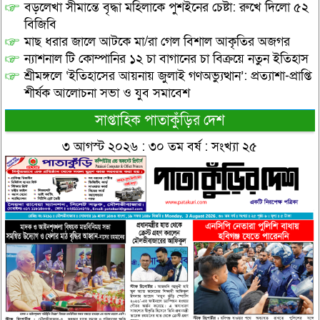
বড়লেখা সীমান্তে বৃদ্ধা মহিলাকে পুশইনের চেষ্টা: রুখে দিলো ৫২
বিজিবি
মাছ ধরার জালে আটকে মা/রা গেল বিশাল আকৃতির অজগর
ন্যাশনাল টি কোম্পানির ১২ চা বাগানের চা বিক্রয়ে নতুন ইতিহাস
শ্রীমঙ্গলে ‘ইতিহাসের আয়নায় জুলাই গণঅভ্যুত্থান’: প্রত্যাশা-প্রাপ্তি
শীর্ষক আলোচনা সভা ও যুব সমাবেশ
সাপ্তাহিক পাতাকুঁড়ির দেশ
৩ আগস্ট ২০২৬ : ৩০ তম বর্ষ : সংখ্যা ২৫