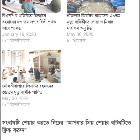
বিএনপি’র প্রতিষ্ঠাতা জিয়াউর
শ্রীমঙ্গলে জিয়াউর রহমানের ৩৯তম
রহমানের ৮৭ তম জন্মবার্ষিকী পৃথক
মৃত্যু বার্ষিকীতে দোয়া ও মিলাদ
ভাবে পালিত
মাহফিল অনুষ্ঠিত
January 19, 2023
May 30, 2020
In "মৌলভীবাজার"
In "শ্রীমঙ্গল"
মৌলভীবাজারে জিয়াউর রহমানের
৩৯তম মৃত্যুবার্ষিকি পালিত
May 30, 2020
In "মৌলভীবাজার"
সংবাদটি শেয়ার করতে নিচের “আপনার প্রিয় শেয়ার বাটনটিতে
ক্লিক করুন”