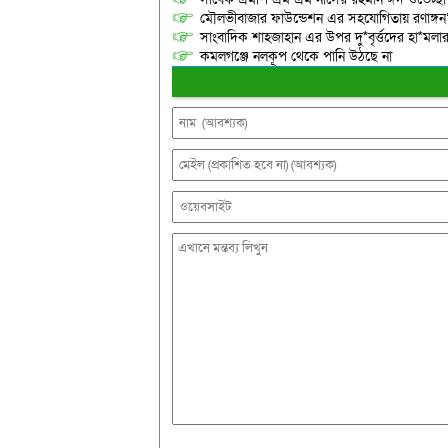
মৌলভীবাজার ফাউন্ডেশন এর সহযোগিতায় রণাঙ্গন’
সাংবাদিক শাহজাহান এর উপর দু*বৃর্ত্তদের হা*মলার 
কমলগঞ্জে নলকূপ থেকে পানি উঠছে না