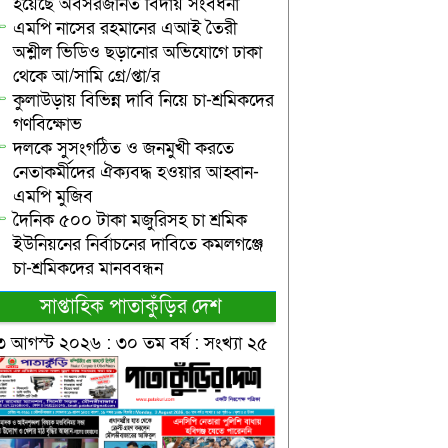
হয়েছে অবসরজনিত বিদায় সংবর্ধনা
এমপি নাসের রহমানের এআই তৈরী
অশ্লীল ভিডিও ছড়ানোর অভিযোগে ঢাকা
থেকে আ/সামি গ্রে/প্তা/র
কুলাউড়ায় বিভিন্ন দাবি নিয়ে চা-শ্রমিকদের
গণবিক্ষোভ
দলকে সুসংগঠিত ও জনমুখী করতে
নেতাকর্মীদের ঐক্যবদ্ধ হওয়ার আহ্বান-
এমপি মুজিব
দৈনিক ৫০০ টাকা মজুরিসহ চা শ্রমিক
ইউনিয়নের নির্বাচনের দাবিতে কমলগঞ্জে
চা-শ্রমিকদের মানববন্ধন
সাপ্তাহিক পাতাকুঁড়ির দেশ
৩ আগস্ট ২০২৬ : ৩০ তম বর্ষ : সংখ্যা ২৫