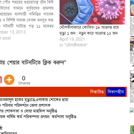
গলে পৌর শহরের গুহরোডস্থ গ্রীন ভিউ
হাউসের সামনে দূর্বৃত্তদের হামলায়
য়েছেন ব্যবসায়ী সমিতির সাবেক
 ও বিশিষ্ট সমাজ সেবক মনসুর বক্ত
। ঘটনাটি ঘটেছে গত ১১ নভেম্বর
মৌলভীবাজারে কোভিড-১৯ আক্রান্ত হয়ে
 রাতে। মনসুর বক্ত চৌধুরী জানান ,
ber 13, 2013
মৃত্যু ১ জন : নতুন করে আক্রান্ত ১২ জন
ভেম্বর ২০১৩ইং তারিখে শ্রীমঙ্গলে
r post
April 19, 2021
ার পৌর অডিটোরিয়াম নির্মাণের
In "মৌলভীবাজার"
অভিযোগ প্রধানমন্ত্রী শেখ…
িয় শেয়ার বাটনটিতে ক্লিক করুন”
0
Shares
বিস্তারিত:
বিভাগহীন
 আবজালুল হকের মৃত্যুতে,এলাকায় শোকের ছায়া
 পরিবার পরিদর্শনে জেলা প্রশাসক
নপির শোকসভা ও দোয়া মাহফিল অনুষ্ঠিত
য়ক বার্ষিক কর্ম পরিকল্পনা প্রণয়ন কর্মশালা অনুষ্ঠিত
নি
 জানিয়েছেন