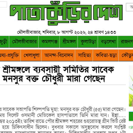
মৌলভীবাজার, শনিবার, ৮ আগস্ট ২০২৬, ২৪ শ্রাবণ ১৪৩৩
জুড়ী
মৌলভীবাজার
কমলগঞ্জ
শ্রীমঙ্গল
কুলাউড়া
বড়লেখা
রাজন
থ্য-প্রযুক্তি
খেলাধুলা
আনন্দ-বিনোদন
সাহিত্য
কবিতা-ছড়া
কৌতু
 শ্রীমঙ্গলে ব্যবসায়ী সমিতির সাবেক
মনসুর বক্ত চৌধুরী মারা গেছেন
িতির সাবেক সভাপতি শিল্পপতি মুহা: মনসুর বক্ত চৌধুরী (৫৫) মারা গেছেন।
সময় সিলেট ওসমানী মেডিকেল হাসপাতালে তিনি মারা যান। ইন্নাৃৃ…..
বর ২০১৩ইং তারিখ রাতে পৌর শ্রীমঙ্গল শহরের গুহরোডস্থ গ্রীন ভিউ রেষ্ট
 হয়ে চিকিৎসাধীন ছিলেন। বুধবার সকালে অসুস্থবোধ করলে সংশ্লিষ্ট