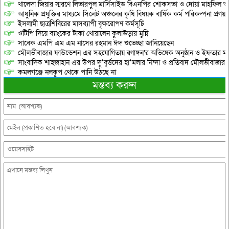
খালেদা জিয়ার স্মরণে লিভারপুল মার্সিসাইড বিএনপির শোকসভা ও দোয়া মাহফিল অনু
আধুনিক প্রযুক্তির মাধ্যমে সিলেট অঞ্চলের কৃষি বিষয়ক বার্ষিক কর্ম পরিকল্পনা প্রণয়ন
ইসলামী ছাত্রশিবিরের মাসব্যাপী বৃক্ষরোপণ কর্মসূচি
ওটিপি দিয়ে ব্যাংকের টাকা খোয়ালেন কুলাউড়ায় মুন্নি
সাবেক এমপি এম এম নাসের রহমান ঈদ শুভেচ্ছা জানিয়েছেন
মৌলভীবাজার ফাউন্ডেশন এর সহযোগিতায় রণাঙ্গন’র অভিষেক অনুষ্ঠান ও ইফতার মাহ
সাংবাদিক শাহজাহান এর উপর দু*বৃর্ত্তদের হা*মলার নিন্দা ও প্রতিবাদ মৌলভীবাজার প্
কমলগঞ্জে নলকূপ থেকে পানি উঠছে না
মন্তব্য করুন