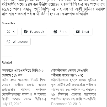
পরীক্ষার্থীর মধ্যে ৪৪৭ জন উত্তীর্ণ হয়েছে। ৭ জন জিপিএ-৫ সহ পাসের হার
৯১.৪১ ভাগ। এছাড়া ৩টি জিপিএ-৫ সহ সফাতা আলী সিনিয়র ফাযিল
মাদ্রাসায় শতভাগ পরীক্ষার্থী উত্তীর্ণ হয়েছে। কমলগঞ্জ প্রতিনিধি
Share this:
X
Facebook
Print
Email
WhatsApp
Related
কমলগঞ্জে এইচএসসিতে জিপিএ-৫
মৌলভীবাজার জেলায় জেএসসি
পেয়েছে ১১৯ জন
পরীক্ষায় পাসের হার ৮৯.৭১
প্রনীত রঞ্জন দেবনাথ॥ সিলেট শিক্ষা
মৌলভীবাজারে ২০১৩ সালের জুনিয়র
বোর্ডের অধীনে চলতি বছরের
স্কুল সার্টিফিকেট (জেএসসি) পরীক্ষায়
এইচএসসি পরীক্ষার ফলাফলে
পাসের হার ৮৯ দশমিক ৭১ শতাংশ।
মৌলভীবাজারের কমলগঞ্জ উপজেলার
২৯ ডিসেম্বর রোববার সারাদেশে
পাঁচটি কলেজ থেকে জিপিএ-৫
প্রকাশিত হয়েছে জেএসসি ও জেডিসি
পেয়েছে ১১৯ জন। মোট ২৩৯৭ জন
July 17, 2019
সমমানের পরীক্ষার ফলাফল। জেলার
December 30, 2013