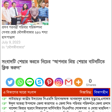
প্রসব পরবর্তী পরিবার পরিকল্পনা
সেবায় শ্রেষ্ঠ মৌলভীবাজার ২৫০ শয্যা
হাসপাতাল
July 9, 2023
In "মৌলভীবাজার"
সংবাদটি শেয়ার করতে নিচের “আপনার প্রিয় শেয়ার বাটনটিতে
ক্লিক করুন”
0
Shares
এ বিভাগের আরো সংবাদ
বিস্তারিত:
বিভাগহীন
লাউয়াছড়া জাতীয় উদ্যানের সিএমসি হিসাবরক্ষক আবজালুল হকের মৃত্যুতে,এলাকায়
ঈদুল আজহা উপলক্ষে জেলা কারাগার ও জেলা শিশু পরিবার পরিদর্শনে জেলা প্রশাস
খালেদা জিয়ার স্মরণে লিভারপুল মার্সিসাইড বিএনপির শোকসভা ও দোয়া মাহফিল অনু