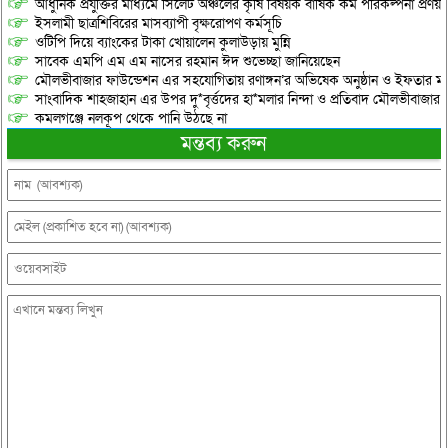
আধুনিক প্রযুক্তির মাধ্যমে সিলেট অঞ্চলের কৃষি বিষয়ক বার্ষিক কর্ম পরিকল্পনা প্রণয়ন
ইসলামী ছাত্রশিবিরের মাসব্যাপী বৃক্ষরোপণ কর্মসূচি
ওটিপি দিয়ে ব্যাংকের টাকা খোয়ালেন কুলাউড়ায় মুন্নি
সাবেক এমপি এম এম নাসের রহমান ঈদ শুভেচ্ছা জানিয়েছেন
মৌলভীবাজার ফাউন্ডেশন এর সহযোগিতায় রণাঙ্গন’র অভিষেক অনুষ্ঠান ও ইফতার মাহ
সাংবাদিক শাহজাহান এর উপর দু*বৃর্ত্তদের হা*মলার নিন্দা ও প্রতিবাদ মৌলভীবাজার প্
কমলগঞ্জে নলকূপ থেকে পানি উঠছে না
মন্তব্য করুন