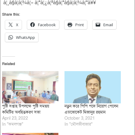
à¦¸à§à¦à¦¾à¦« à¦°à¦¿à¦ªà§à¦°à§à¦à¦¾à¦°à¥¥
Share this:
X
Facebook
Print
Email
WhatsApp
Related
পুষ্টি সপ্তাহ উপলক্ষে পুষ্টি সমন্বয়
নতুন করে পিপি পদে নিয়োগ পেলেন
কমিটির অবহিতকরণ সভা
এডভোকেট মিজানুর রহমান
April 23, 2022
October 3, 2021
In "কমলগঞ্জ"
In "মৌলভীবাজার"