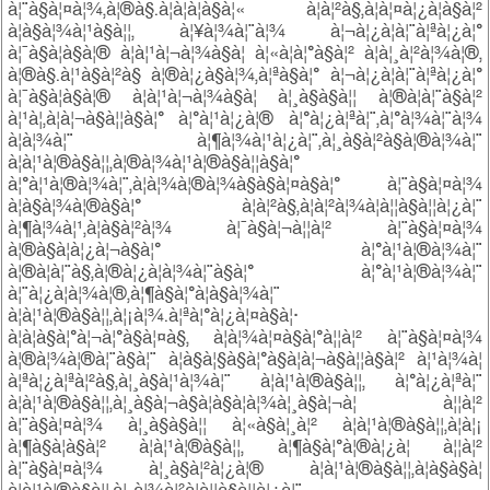
à¦¨à§à¦¤à¦¾,à¦®à§.à¦à¦à¦à§à¦« à¦à¦²à§,à¦à¦¤à¦¿à¦à§à¦²
à¦à§à¦¾à¦¹à§à¦¦, à¦¥à¦¾à¦¨à¦¾ à¦¬à¦¿à¦à¦¨à¦ªà¦¿à¦°
à¦¯à§à¦à§à¦® à¦à¦¹à¦¬à¦¾à§à¦ à¦«à¦à¦°à§à¦² à¦à¦¸à¦²à¦¾à¦®,
à¦®à§.à¦¹à§à¦²à§ à¦®à¦¿à§à¦¾,à¦ªà§à¦° à¦¬à¦¿à¦à¦¨à¦ªà¦¿à¦°
à¦¯à§à¦à§à¦® à¦à¦¹à¦¬à¦¾à§à¦ à¦¸à§à§à¦¦ à¦®à¦à¦¨à§à¦²
à¦¹à¦,à¦à¦¬à§à¦¦à§à¦° à¦°à¦¹à¦¿à¦® à¦°à¦¿à¦ªà¦¨,à¦°à¦¾à¦¨à¦¾
à¦à¦¾à¦¨ à¦¶à¦¾à¦¹à¦¿à¦¨,à¦¸à§à¦²à§à¦®à¦¾à¦¨
à¦à¦¹à¦®à§à¦¦,à¦®à¦¾à¦¹à¦®à§à¦¦à§à¦°
à¦°à¦¹à¦®à¦¾à¦¨,à¦à¦¾à¦®à¦¾à§à§à¦¤à§à¦° à¦¨à§à¦¤à¦¾
à¦à§à¦¾à¦®à§à¦° à¦à¦²à§,à¦à¦²à¦¾à¦à¦¦à§à¦¦à¦¿à¦¨
à¦¶à¦¾à¦¹,à¦à§à¦²à¦¾ à¦¯à§à¦¬à¦¦à¦² à¦¨à§à¦¤à¦¾
à¦®à§à¦à¦¿à¦¬à§à¦° à¦°à¦¹à¦®à¦¾à¦¨
à¦®à¦à¦¨à§,à¦®à¦¿à¦à¦¾à¦¨à§à¦° à¦°à¦¹à¦®à¦¾à¦¨
à¦¨à¦¿à¦à¦¾à¦®,à¦¶à§à¦°à¦à§à¦¾à¦¨
à¦à¦¹à¦®à§à¦¦,à¦¡à¦¾.à¦ªà¦°à¦¿à¦¤à§à¦·
à¦à¦à§à¦°à¦¬à¦°à§à¦¤à§, à¦à¦¾à¦¤à§à¦°à¦¦à¦² à¦¨à§à¦¤à¦¾
à¦®à¦¾à¦®à¦¨à§à¦¨ à¦à§à¦§à§à¦°à§à¦à¦¬à§à¦¦à§à¦² à¦¹à¦¾à¦
à¦ªà¦¿à¦ªà¦²à§,à¦¸à§à¦¹à¦¾à¦¨ à¦à¦¹à¦®à§à¦¦, à¦°à¦¿à¦ªà¦¨
à¦à¦¹à¦®à§à¦¦,à¦¸à§à¦¬à§à¦à§à¦à¦¾à¦¸à§à¦¬à¦ à¦¦à¦²
à¦¨à§à¦¤à¦¾ à¦¸à§à§à¦¦ à¦«à§à¦¸à¦² à¦à¦¹à¦®à§à¦¦,à¦à¦¡
à¦¶à§à¦à§à¦² à¦à¦¹à¦®à§à¦¦, à¦¶à§à¦°à¦®à¦¿à¦ à¦¦à¦²
à¦¨à§à¦¤à¦¾ à¦¸à§à¦²à¦¿à¦® à¦à¦¹à¦®à§à¦¦,à¦à§à§à¦