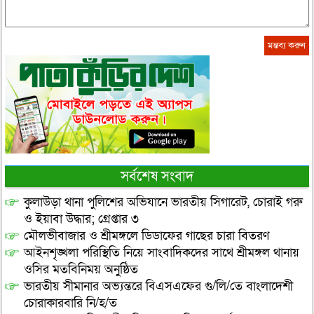
সর্বশেষ সংবাদ
কুলাউড়া থানা পুলিশের অভিযানে ভারতীয় সিগারেট, চোরাই গরু
ও ইয়াবা উদ্ধার; গ্রেপ্তার ৩
মৌলভীবাজার ও শ্রীমঙ্গলে ডিডাফের গাছের চারা বিতরণ
আইনশৃঙ্খলা পরিস্থিতি নিয়ে সাংবাদিকদের সাথে শ্রীমঙ্গল থানায়
ওসির মতবিনিময় অনুষ্ঠিত
ভারতীয় সীমানার অভ্যন্তরে বিএসএফের গু/লি/তে বাংলাদেশী
চোরাকারবারি নি/হ/ত