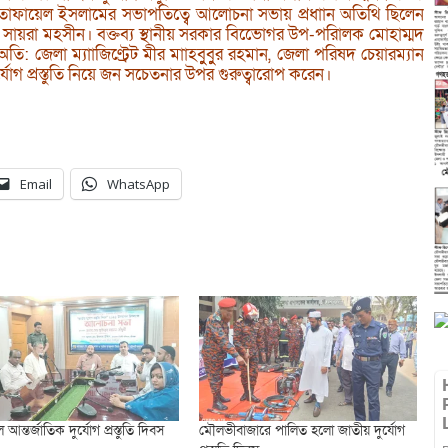
তোফায়েল ইসলামের সভাপতিত্বে আলোচনা সভায় প্রধাান অতিথি ছিলেন
য়রা মহসীন। বক্তব্য স্থানীয় সরকার বিভােেগর উপ-পরিালক মোহাম্মদ
 জেলা ম্যাাজিণ্ট্রেট মীর মাাহবুুবুুর রহমান, জেলা পরিষদ চেয়ারম্যান
্যোগ প্রস্তুতি নিয়ে জন সচেতনার উপর গুরুত্বারোপ করেন।
Email
WhatsApp
লে আন্তর্জাতিক দুর্যোগ প্রস্তুতি দিবস
মৌলভীবাজারে পালিত হলো জাতীয় দুর্যোগ