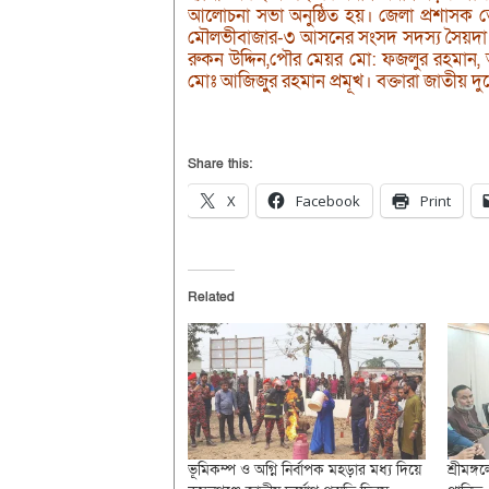
আলোচনা সভা অনুষ্ঠিত হয়। জেলা প্রশাসক 
মৌলভীবাজার-৩ আসনের সংসদ সদস্য সৈয়দা সা
রুকন উদ্দিন,পৌর মেয়র মো: ফজলুর রহমান, অতি:
মোঃ আজিজুুর রহমান প্রমূখ। বক্তারা জাতীয় দুর
Share this:
X
Facebook
Print
Related
ভূমিকম্প ও অগ্নি নির্বাপক মহড়ার মধ্য দিয়ে
শ্রীমঙ্গ