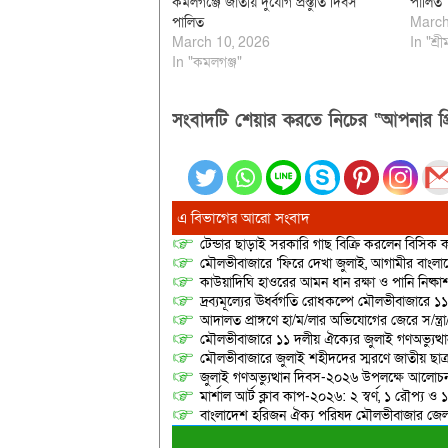
কমলগঞ্জে জাতীয় দুর্যোগ প্রস্তুতি দিবস
পালিত
পালিত
March
March 10, 2026
In "শ্রী
In "কমলগঞ্জ"
সংবাদটি শেয়ার করতে নিচের “আপনার প্র
এ বিভাগের আরো সংবাদ
টেন্ডার ছাড়াই সরকারি গাছ বিক্রি করলেন বিসিক কর
মৌলভীবাজারে ‘ফিরে দেখা জুলাই, আগামীর বাংলা
কাউয়াদিঘি হাওরের আমন ধান রক্ষা ও পানি নিষ্কা
দ্রব্যমূল্যের ঊর্ধ্বগতি রোধকল্পে মৌলভীবাজারে ১১
আদালত প্রাঙ্গণে হা/ম/লার অভিযোগের জেরে স/ন্ত্
মৌলভীবাজারে ১১ দলীয় ঐক্যের জুলাই গণঅভ্যুত্থ
মৌলভীবাজারে জুলাই শহীদদের স্মরণে জাতীয় ছ
জুলাই গণঅভ্যুত্থান দিবস-২০২৬ উপলক্ষে আলোচনা
মার্শাল আর্ট ক্লাব কাপ-২০২৬: ২ স্বর্ণ, ১ রৌপ্য ও
বাংলাদেশ হরিজন ঐক্য পরিষদ মৌলভীবাজার জেলা শ