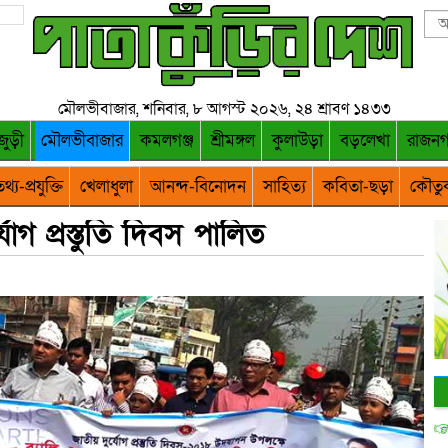
মৌলভীবাজার, শনিবার, ৮ আগস্ট ২০২৬, ২৪ শ্রাবণ ১৪৩৩
জুড়ী
মৌলভীবাজার
কমলগঞ্জ
শ্রীমঙ্গল
কুলাউড়া
বড়লেখা
রাজন
থ্য-প্রযুক্তি
খেলাধুলা
আনন্দ-বিনোদন
সাহিত্য
কবিতা-ছড়া
কৌতু
যোগ প্রস্তুতি দিবস পালিত