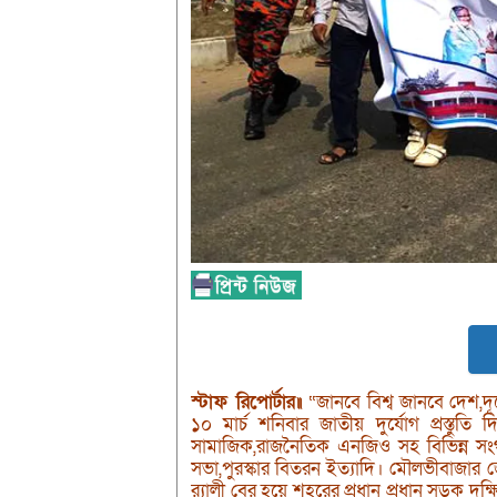
স্টাফ রিপোর্টার॥
“জানবে বিশ্ব জানবে দেশ,দূর
১০ মার্চ শনিবার জাতীয় দুর্যোগ প্রস্তুতি 
সামাজিক,রাজনৈতিক এনজিও সহ বিভিন্ন সংগঠন
সভা,পুরস্কার বিতরন ইত্যাদি। মৌলভীবাজার জেল
র‌্যালী বের হয়ে শহরের প্রধান প্রধান সড়ক দক্ষ