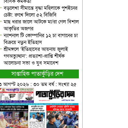
বিসিক কর্মকর্তা
বড়লেখা সীমান্তে বৃদ্ধা মহিলাকে পুশইনের
চেষ্টা: রুখে দিলো ৫২ বিজিবি
মাছ ধরার জালে আটকে মা/রা গেল বিশাল
আকৃতির অজগর
ন্যাশনাল টি কোম্পানির ১২ চা বাগানের চা
বিক্রয়ে নতুন ইতিহাস
শ্রীমঙ্গলে ‘ইতিহাসের আয়নায় জুলাই
গণঅভ্যুত্থান’: প্রত্যাশা-প্রাপ্তি শীর্ষক
আলোচনা সভা ও যুব সমাবেশ
সাপ্তাহিক পাতাকুঁড়ির দেশ
৩ আগস্ট ২০২৬ : ৩০ তম বর্ষ : সংখ্যা ২৫