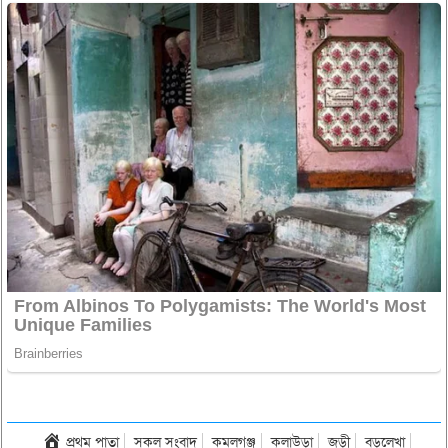
প্রথম পাতা
সকল সংবাদ
কমলগঞ্জ
কুলাউড়া
জুড়ী
বড়লেখা