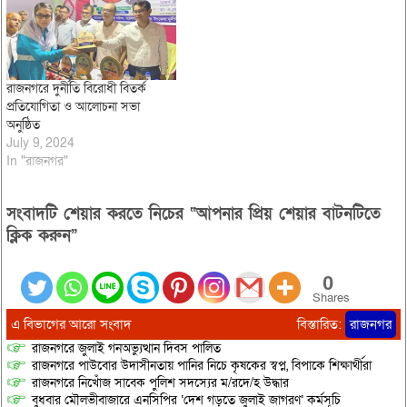
রাজনগরে দুর্নীতি বিরোধী বিতর্ক
প্রতিযোগিতা ও আলোচনা সভা
অনুষ্ঠিত
July 9, 2024
In "রাজনগর"
সংবাদটি শেয়ার করতে নিচের “আপনার প্রিয় শেয়ার বাটনটিতে
ক্লিক করুন”
0
Shares
এ বিভাগের আরো সংবাদ
বিস্তারিত:
রাজনগর
রাজনগরে জুলাই গনঅভ্যুত্থান দিবস পালিত
রাজনগরে পাউবোর উদাসীনতায় পানির নিচে কৃষকের স্বপ্ন, বিপাকে শিক্ষার্থীরা
রাজনগরে নিখোঁজ সাবেক পুলিশ সদস্যের ম/রদে/হ উদ্ধার
বুধবার মৌলভীবাজারে এনসিপির ‘দেশ গড়তে জুলাই জাগরণ’ কর্মসূচি