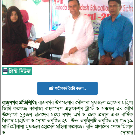
📸 ফটোকার্ড তৈরি করুন..
রাজনগর
প্রতিনিধি॥
রাজনগর উপজেলার মৌলানা মুফজ্জল হোসেন মহিলা
ডিগ্রি কলেজে কানাডা-বাংলাদেশ এডুকেশন ট্রাস্ট ও সঞ্চয়ন এর যৌথ
উদ্যোগে ১৫জন ছাত্রদের মধ্যে নগদ অর্থ ও চেক প্রদান এবং বার্ষিক
মিলাদ মাহফিল ও দোয়া অনুষ্ঠিত হয়। উক্ত অনুষ্ঠানটি অনুষ্ঠিত হয় গত ১৯
মার্চ মৌলানা মুফজ্জল হোসেন মহিলা কলেজে। বৃত্তি প্রদানের শেষে মিলাদ
ও দোয়ার