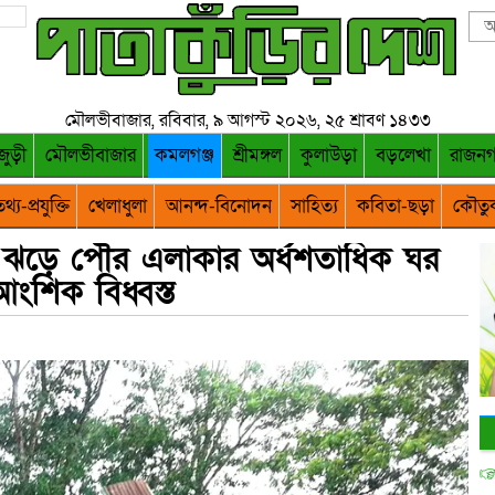
মৌলভীবাজার, রবিবার, ৯ আগস্ট ২০২৬, ২৫ শ্রাবণ ১৪৩৩
জুড়ী
মৌলভীবাজার
কমলগঞ্জ
শ্রীমঙ্গল
কুলাউড়া
বড়লেখা
রাজন
থ্য-প্রযুক্তি
খেলাধুলা
আনন্দ-বিনোদন
সাহিত্য
কবিতা-ছড়া
কৌতু
 ঝড়ে পৌর এলাকার অর্ধশতাধিক ঘর
আংশিক বিধ্বস্ত