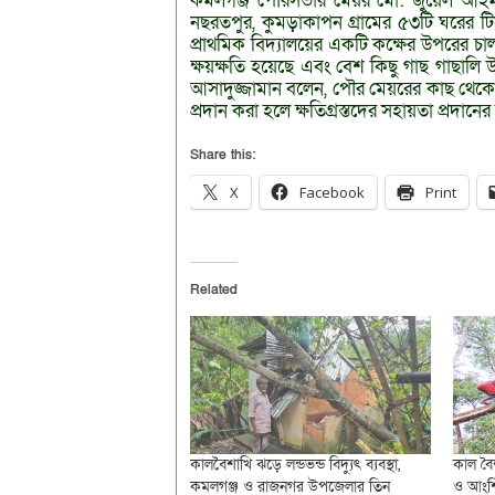
কমলগঞ্জ পৌরসভার মেয়র মো: জুয়েল আহমদ
নছরতপুর, কুমড়াকাপন গ্রামের ৫৩টি ঘরের ট
প্রাথমিক বিদ্যালয়ের একটি কক্ষের উপরের চা
ক্ষয়ক্ষতি হয়েছে এবং বেশ কিছু গাছ গাছালি 
আসাদুজ্জামান বলেন, পৌর মেয়রের কাছ থেকে
প্রদান করা হলে ক্ষতিগ্রস্তদের সহায়তা প্রদানের 
Share this:
X
Facebook
Print
Related
কালবৈশাখি ঝড়ে লন্ডভন্ড বিদ্যুৎ ব্যবস্থা,
কাল বৈ
কমলগঞ্জ ও রাজনগর উপজেলার তিন
ও আংশি