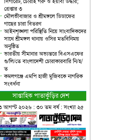
সিগারেট, চোরাই গরু ও ইয়াবা উদ্ধার;
গ্রেপ্তার ৩
মৌলভীবাজার ও শ্রীমঙ্গলে ডিডাফের
গাছের চারা বিতরণ
আইনশৃঙ্খলা পরিস্থিতি নিয়ে সাংবাদিকদের
সাথে শ্রীমঙ্গল থানায় ওসির মতবিনিময়
অনুষ্ঠিত
ভারতীয় সীমানার অভ্যন্তরে বিএসএফের
গু/লি/তে বাংলাদেশী চোরাকারবারি নি/হ/
ত
কমলগঞ্জে এমপি হাজী মুজিবকে নাগরিক
সংবর্ধনা
সাপ্তাহিক পাতাকুঁড়ির দেশ
৩ আগস্ট ২০২৬ : ৩০ তম বর্ষ : সংখ্যা ২৫