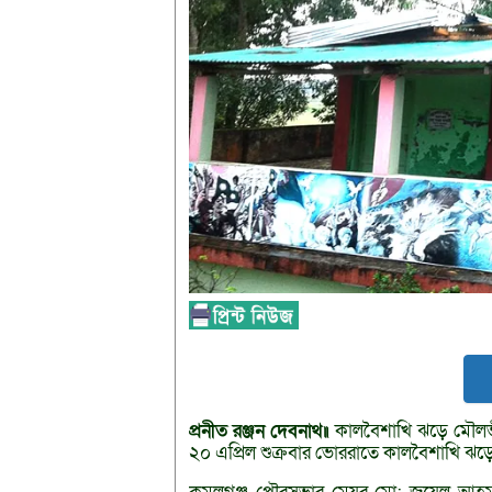
প্রনীত
রঞ্জন
দেবনাথ॥
কালবৈশাখি ঝড়ে মৌলভী
২০ এপ্রিল শুক্রবার ভোররাতে কালবৈশাখি ঝড়ে প