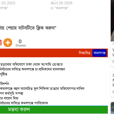
 23, 2023
April 28, 2026
লগঞ্জ"
In "কমলগঞ্জ"
িয় শেয়ার বাটনটিতে ক্লিক করুন”
0
Shares
বিস্তারিত:
কমলগঞ্জ
ড়ানোর অভিযোগে ঢাকা থেকে আ/সামি গ্রে/প্তা/র
র্বাচনের দাবিতে কমলগঞ্জে চা-শ্রমিকদের মানববন্ধন
ষ্ঠিত
রিদর্শন
 কমলগঞ্জে বহুল আলোচিত স্কুল শিক্ষিকা হ/ত্যার অভিযোগপত্র দাখিল
ণ কর্মসূচি সম্পন্ন
তার লায়েস মিয়া
ির্বাচনের দাবিতে কমলগঞ্জে গণবিক্ষোভ
মন্তব্য করুন