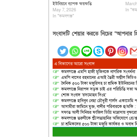
ইউনিয়নে ব্যাপক ক্ষয়ক্ষতি
March
May 7, 2026
In "কম
In "কমলগঞ্জ"
সংবাদটি শেয়ার করতে নিচের “আপনার প্র
এ বিভাগের আরো সংবাদ
কমলগঞ্জে এমপি হাজী মুজিবকে নাগরিক সংবর্ধনা
এমপি নাসের রহমানের এআই তৈরী অশ্লীল ভিডিও ছ
দৈনিক ৫০০ টাকা মজুরিসহ চা শ্রমিক ইউনিয়নের নি
কমলগঞ্জে নিরাপদ সড়ক চাই এর পরিচিতি সভা অনু
শোক সংবাদ ‘রসমোহন সিংহ’
কমলগঞ্জে হাবিবুন নেছা চৌধুরী গার্লস একাডেমি প
আসামীরা জামিনে মুক্ত, বাদীর পরিবারকে হু/মকি :
সফাত আলী সিনিয়র ফাজিল ডিগ্রি মাদ্রাসায় বৃক্ষরোপ
কমলগঞ্জে তরুণীকে শ্লী/লতাহানির অভিযোগে গ্রে/প্
চা শ্রমিকদের ৫০০ টাকা মজুরি কার্যকর ও অবাধ ন