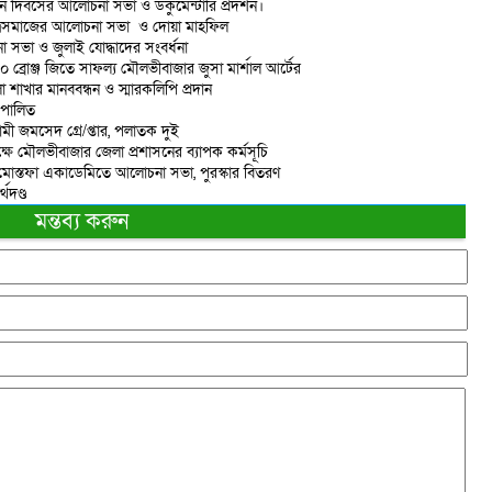
ান দিবসের আলোচনা সভা ও ডকুমেন্টারি প্রদর্শন।
াত্রসমাজের আলোচনা সভা ও দোয়া মাহফিল
 সভা ও জুলাই যোদ্ধাদের সংবর্ধনা
 ১০ ব্রোঞ্জ জিতে সাফল্য মৌলভীবাজার জুসা মার্শাল আর্টের
াখার মানববন্ধন ও স্মারকলিপি প্রদান
 পালিত
মী জমসেদ গ্রে/প্তার, পলাতক দুই
ষে মৌলভীবাজার জেলা প্রশাসনের ব্যাপক কর্মসূচি
শাহ মোস্তফা একাডেমিতে আলোচনা সভা, পুরস্কার বিতরণ
থদণ্ড
মন্তব্য করুন