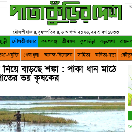
মৌলভীবাজার, বৃহস্পতিবার, ৬ আগস্ট ২০২৬, ২২ শ্রাবণ ১৪৩৩
জুড়ী
মৌলভীবাজার
কমলগঞ্জ
শ্রীমঙ্গল
কুলাউড়া
বড়লেখা
রাজন
থ্য-প্রযুক্তি
খেলাধুলা
আনন্দ-বিনোদন
সাহিত্য
কবিতা-ছড়া
কৌতু
িয়ে বাড়ছে শঙ্কা : পাকা ধান মাঠে
রপাতের ভয় কৃষকের