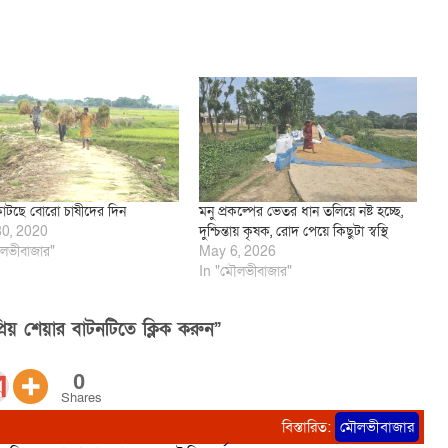
াটছে বোরো চাষীদের দিন
মনু প্রকল্পের ভেতর ধান তলিয়ে নষ্ট হচ্ছে,
30, 2020
দুশ্চিন্তায় কৃষক, রোদ পেয়ে কিছুটা স্বস্থি
লভীবাজার"
May 6, 2026
In "মৌলভীবাজার"
িয় শেয়ার বাটনটিতে ক্লিক করুন”
0
Shares
বিস্তারিত:
মৌলভীবাজার