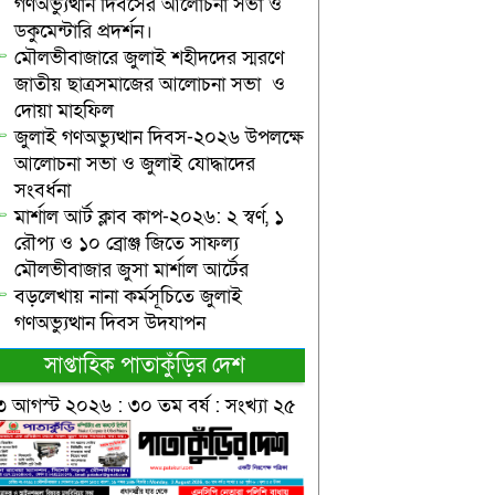
গণঅভ্যুত্থান দিবসের আলোচনা সভা ও
ডকুমেন্টারি প্রদর্শন।
মৌলভীবাজারে জুলাই শহীদদের স্মরণে
জাতীয় ছাত্রসমাজের আলোচনা সভা ও
দোয়া মাহফিল
জুলাই গণঅভ্যুত্থান দিবস-২০২৬ উপলক্ষে
আলোচনা সভা ও জুলাই যোদ্ধাদের
সংবর্ধনা
মার্শাল আর্ট ক্লাব কাপ-২০২৬: ২ স্বর্ণ, ১
রৌপ্য ও ১০ ব্রোঞ্জ জিতে সাফল্য
মৌলভীবাজার জুসা মার্শাল আর্টের
বড়লেখায় নানা কর্মসূচিতে জুলাই
গণঅভ্যুত্থান দিবস উদযাপন
সাপ্তাহিক পাতাকুঁড়ির দেশ
৩ আগস্ট ২০২৬ : ৩০ তম বর্ষ : সংখ্যা ২৫