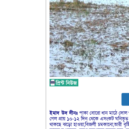
ইমাদ উদ দীন॥
পাকা বোরো ধান মাঠে দোল খাচ
গেল প্রায় ১০-১২ দিন থেকে এসংকট ঘনিভূত
থাকছে ঝড়ো হাওয়া,বিজলী চমকানো,ভারী বৃষ