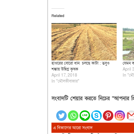
Related
হাওরের বোরো ধান চলছে কাটা : তবুও
যেমন ক
শঙ্কায় উদ্বিগ্ন কৃষক
April 
April 17, 2018
In "মৌ
In "মৌলভীবাজার"
সংবাদটি শেয়ার করতে নিচের “আপনার প্র
এ বিভাগের আরো সংবাদ