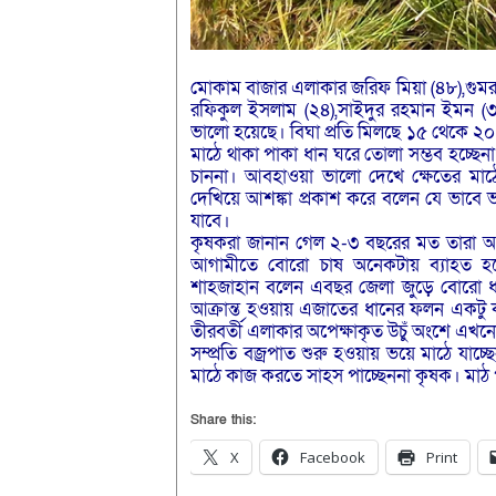
মোকাম বাজার এলাকার জরিফ মিয়া (৪৮),গুমরা গ
রফিকুল ইসলাম (২৪),সাইদুর রহমান ইমন (৩
ভালো হয়েছে। বিঘা প্রতি মিলছে ১৫ থেকে ২০
মাঠে থাকা পাকা ধান ঘরে তোলা সম্ভব হচ্ছেন
চাননা। আবহাওয়া ভালো দেখে ক্ষেতের মাঠ
দেখিয়ে আশঙ্কা প্রকাশ করে বলেন যে ভাবে ভা
যাবে।
কৃষকরা জানান গেল ২-৩ বছরের মত তারা আ
আগামীতে বোরো চাষ অনেকটায় ব্যাহত হবে
শাহজাহান বলেন এবছর জেলা জুড়ে বোরো ধানে
আক্রান্ত হওয়ায় এজাতের ধানের ফলন একটু
তীরবর্তী এলাকার অপেক্ষাকৃত উচুঁ অংশে এখ
সম্প্রতি বজ্রপাত শুরু হওয়ায় ভয়ে মাঠে যা
মাঠে কাজ করতে সাহস পাচ্ছেননা কৃষক। মাঠ
Share this:
X
Facebook
Print