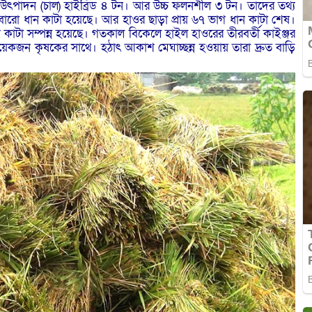
রতি উৎপাদন (চাল) হাইব্রিড ৪ টন। আর উচ্চ ফলনশীল ৩ টন। তাদের তথ্য
োরো ধান কাটা হয়েছে। আর হাওর ছাড়া প্রায় ৬৭ ভাগ ধান কাটা শেষ।
ন কাটা সম্পন্ন হয়েছে। গতকাল বিকেলে হাইল হাওরের তীরবর্তী কাইঞ্জর
কয়েকজন কৃষকের সাথে। হঠাৎ আকাশ মেঘাচ্ছন্ন হওয়ায় তারা দ্রুত বাড়ি