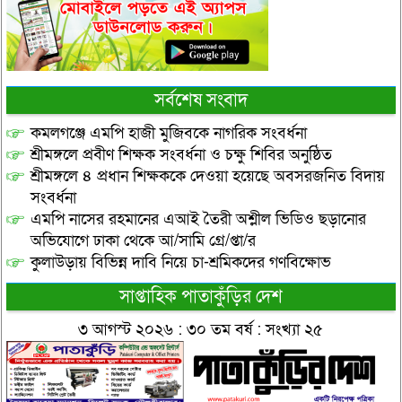
সর্বশেষ সংবাদ
কমলগঞ্জে এমপি হাজী মুজিবকে নাগরিক সংবর্ধনা
শ্রীমঙ্গলে প্রবীণ শিক্ষক সংবর্ধনা ও চক্ষু শিবির অনুষ্ঠিত
শ্রীমঙ্গলে ৪ প্রধান শিক্ষককে দেওয়া হয়েছে অবসরজনিত বিদায়
সংবর্ধনা
এমপি নাসের রহমানের এআই তৈরী অশ্লীল ভিডিও ছড়ানোর
অভিযোগে ঢাকা থেকে আ/সামি গ্রে/প্তা/র
কুলাউড়ায় বিভিন্ন দাবি নিয়ে চা-শ্রমিকদের গণবিক্ষোভ
সাপ্তাহিক পাতাকুঁড়ির দেশ
৩ আগস্ট ২০২৬ : ৩০ তম বর্ষ : সংখ্যা ২৫