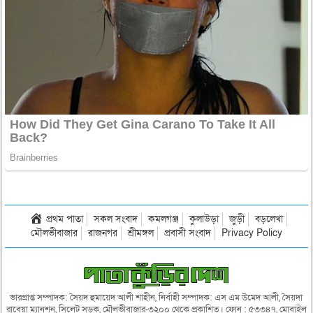
প্রথম পাতা
সকল সংবাদ
কমলগঞ্জ
কুলাউড়া
জুড়ী
বড়লেখা
মৌলভীবাজার
রাজনগর
শ্রীমঙ্গল
প্রবাসী সংবাদ
Privacy Policy
ভারপ্রাপ্ত সম্পাদক: সৈয়দ হুমায়েদ আলী শাহীন, নির্বাহী সম্পাদক: এস এম উমেদ আলী, সৈয়দা
রাবেয়া ম্যানশন, সিলেট সড়ক, মৌলভীবাজার-৩২০০ থেকে প্রকাশিত। ফোন : ৫৩৩৪৭, মোবাইল