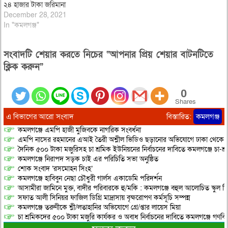
২৪ হাজার টাকা জরিমানা
December 28, 2021
In "কমলগঞ্জ"
সংবাদটি শেয়ার করতে নিচের “আপনার প্রিয় শেয়ার বাটনটিতে
ক্লিক করুন”
0
Shares
এ বিভাগের আরো সংবাদ
বিস্তারিত:
কমলগঞ্জ
কমলগঞ্জে এমপি হাজী মুজিবকে নাগরিক সংবর্ধনা
এমপি নাসের রহমানের এআই তৈরী অশ্লীল ভিডিও ছড়ানোর অভিযোগে ঢাকা থেকে আ/সা
দৈনিক ৫০০ টাকা মজুরিসহ চা শ্রমিক ইউনিয়নের নির্বাচনের দাবিতে কমলগঞ্জে চা-শ্
কমলগঞ্জে নিরাপদ সড়ক চাই এর পরিচিতি সভা অনুষ্ঠিত
শোক সংবাদ ‘রসমোহন সিংহ’
কমলগঞ্জে হাবিবুন নেছা চৌধুরী গার্লস একাডেমি পরিদর্শন
আসামীরা জামিনে মুক্ত, বাদীর পরিবারকে হু/মকি : কমলগঞ্জে বহুল আলোচিত স্কুল শি
সফাত আলী সিনিয়র ফাজিল ডিগ্রি মাদ্রাসায় বৃক্ষরোপণ কর্মসূচি সম্পন্ন
কমলগঞ্জে তরুণীকে শ্লী/লতাহানির অভিযোগে গ্রে/প্তার লায়েস মিয়া
চা শ্রমিকদের ৫০০ টাকা মজুরি কার্যকর ও অবাধ নির্বাচনের দাবিতে কমলগঞ্জে গণবি