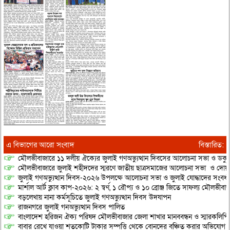
এ বিভাগের আরো সংবাদ
বিস্তারিত:
মৌলভীবাজারে ১১ দলীয় ঐক্যের জুলাই গণঅভ্যুত্থান দিবসের আলোচনা সভা ও ডকুমেন্
মৌলভীবাজারে জুলাই শহীদদের স্মরণে জাতীয় ছাত্রসমাজের আলোচনা সভা ও দোয়
জুলাই গণঅভ্যুত্থান দিবস-২০২৬ উপলক্ষে আলোচনা সভা ও জুলাই যোদ্ধাদের সংবর্ধ
মার্শাল আর্ট ক্লাব কাপ-২০২৬: ২ স্বর্ণ, ১ রৌপ্য ও ১০ ব্রোঞ্জ জিতে সাফল্য মৌলভীবাজ
বড়লেখায় নানা কর্মসূচিতে জুলাই গণঅভ্যুত্থান দিবস উদযাপন
রাজনগরে জুলাই গনঅভ্যুত্থান দিবস পালিত
বাংলাদেশ হরিজন ঐক্য পরিষদ মৌলভীবাজার জেলা শাখার মানববন্ধন ও স্মারকলিপি প
বাবার রেখে যাওয়া শতকোটি টাকার সম্পত্তি থেকে বোনদের বঞ্চিত করার অভিযোগ