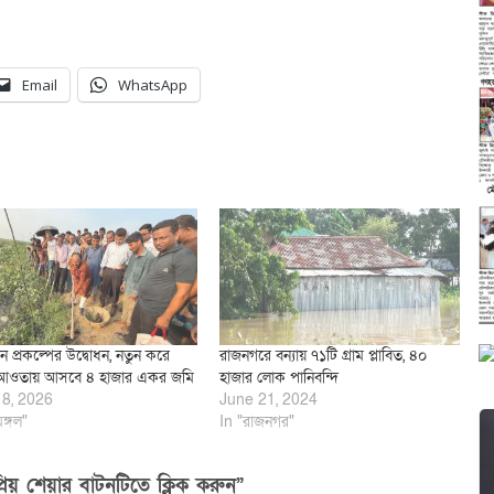
Email
WhatsApp
 প্রকল্পের উদ্বোধন, নতুন করে
রাজনগরে বন্যায় ৭১টি গ্রাম প্লাবিত, ৪০
 আওতায় আসবে ৪ হাজার একর জমি
হাজার লোক পানিবন্দি
18, 2026
June 21, 2024
মঙ্গল"
In "রাজনগর"
িয় শেয়ার বাটনটিতে ক্লিক করুন”