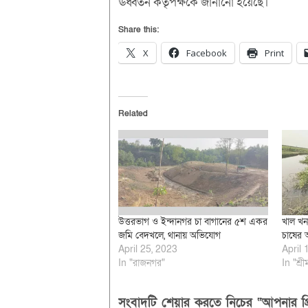
ঊর্ধ্বতন কর্তৃপক্ষকে জানানো হয়েছে।
Share this:
X
Facebook
Print
Related
উত্তরভাগ ও ইন্দানগর চা বাগানের ৫শ একর
খাল খনন
জমি বেদখলে, থানায় অভিযোগ
চাষের
April 25, 2023
April 
In "রাজনগর"
In "শ্রী
সংবাদটি শেয়ার করতে নিচের “আপনার প্র