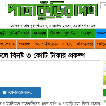
মৌলভীবাজার, বৃহস্পতিবার, ৬ আগস্ট ২০২৬, ২২ শ্রাবণ ১৪৩৩
জুড়ী
মৌলভীবাজার
কমলগঞ্জ
শ্রীমঙ্গল
কুলাউড়া
বড়লেখা
রাজন
থ্য-প্রযুক্তি
খেলাধুলা
আনন্দ-বিনোদন
সাহিত্য
কবিতা-ছড়া
কৌতু
লে বিনষ্ট ৩ কোটি টাকার প্রকল্প
📸 ফটোকার্ড তৈরি করুন..
গ ইউনিয়নে কয়েকদিনের প্রবল বর্ষণ ও পাহাড়ি ঢলে বিনষ্ট হয়েছে