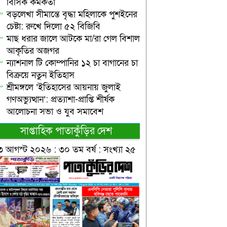
বিসিক কর্মকর্তা
বড়লেখা সীমান্তে বৃদ্ধা মহিলাকে পুশইনের
চেষ্টা: রুখে দিলো ৫২ বিজিবি
মাছ ধরার জালে আটকে মা/রা গেল বিশাল
আকৃতির অজগর
ন্যাশনাল টি কোম্পানির ১২ চা বাগানের চা
বিক্রয়ে নতুন ইতিহাস
শ্রীমঙ্গলে ‘ইতিহাসের আয়নায় জুলাই
গণঅভ্যুত্থান’: প্রত্যাশা-প্রাপ্তি শীর্ষক
আলোচনা সভা ও যুব সমাবেশ
সাপ্তাহিক পাতাকুঁড়ির দেশ
৩ আগস্ট ২০২৬ : ৩০ তম বর্ষ : সংখ্যা ২৫