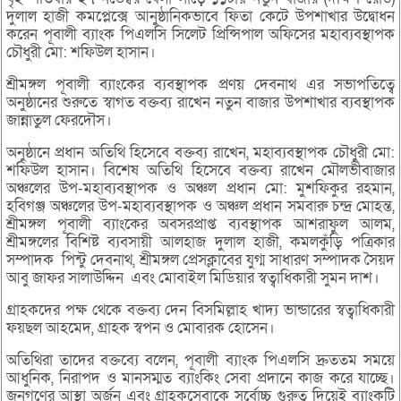
দুলাল হাজী কমপ্লেক্সে আনুষ্ঠানিকভাবে ফিতা কেটে উপশাখার উদ্বোধন
করেন পূবালী ব্যাংক পিএলসি সিলেট প্রিন্সিপাল অফিসের মহাব্যবস্থাপক
চৌধুরী মো: শফিউল হাসান।
শ্রীমঙ্গল পূবালী ব্যাংকের ব্যবস্থাপক প্রণয় দেবনাথ এর সভাপতিত্বে
অনুষ্ঠানের শুরুতে স্বাগত বক্তব্য রাখেন নতুন বাজার উপশাখার ব্যবস্থাপক
জান্নাতুল ফেরদৌস।
অনুষ্ঠানে প্রধান অতিথি হিসেবে বক্তব্য রাখেন, মহাব্যবস্থাপক চৌধুরী মো:
শফিউল হাসান। বিশেষ অতিথি হিসেবে বক্তব্য রাখেন মৌলভীবাজার
অঞ্চলের উপ-মহাব্যবস্থাপক ও অঞ্চল প্রধান মো: মুশফিকুর রহমান,
হবিগঞ্জ অঞ্চলের উপ-মহাব্যবস্থাপক ও অঞ্চল প্রধান সমবারু চন্দ্র মোহন্ত,
শ্রীমঙ্গল পূবালী ব্যাংকের অবসরপ্রাপ্ত ব্যবস্থাপক আশরাফুল আলম,
শ্রীমঙ্গলের বিশিষ্ট ব্যবসায়ী আলহাজ দুলাল হাজী, কমলকুঁড়ি পত্রিকার
সম্পাদক পিন্টু দেবনাথ, শ্রীমঙ্গল প্রেসক্লাবের যুগ্ম সাধারণ সম্পাদক সৈয়দ
আবু জাফর সালাউদ্দিন এবং মোবাইল মিডিয়ার স্বত্বাধিকারী সুমন দাশ।
গ্রাহকদের পক্ষ থেকে বক্তব্য দেন বিসমিল্লাহ খাদ্য ভান্ডারের স্বত্বাধিকারী
ফয়ছল আহমেদ, গ্রাহক স্বপন ও মোবারক হোসেন।
অতিথিরা তাদের বক্তব্যে বলেন, পূবালী ব্যাংক পিএলসি দ্রুততম সময়ে
আধুনিক, নিরাপদ ও মানসম্মত ব্যাংকিং সেবা প্রদানে কাজ করে যাচ্ছে।
জনগণের আস্থা অর্জন এবং গ্রাহকসেবাকে সর্বোচ্চ গুরুত্ব দিয়েই ব্যাংকটি