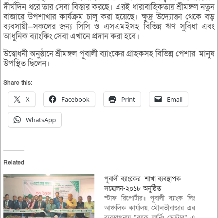
দীর্ঘদিন ধরে তার সেবা বিস্তার করছে। এরই ধারাবাহিকতায় শ্রীমঙ্গল নতুন
বাজারে উপশাখার কার্যক্রম চালু করা হয়েছে। ক্ষুদ্র উদ্যোক্তা থেকে বড়
ব্যবসায়ী—সকলের জন্য সিসি ও এসএমইসহ বিভিন্ন ঋণ সুবিধা এবং
আধুনিক ব্যাংকিং সেবা এখানে প্রদান করা হবে।
উদ্বোধনী অনুষ্ঠানে শ্রীমঙ্গল পূবালী ব্যাংকের গ্রাহকসহ বিভিন্ন পেশার মানুষ
উপস্থিত ছিলেন।
Share this:
X
Facebook
Print
Email
WhatsApp
Related
পূবালী ব্যাংকের শাখা ব্যবস্থাপক
সম্মেলন-২০১৮ অনুষ্ঠিত
স্টাফ রিপোর্টার॥ পূবালী ব্যাংক লিঃ
আঞ্চলিক কার্যালয়, মৌলভীবাজার এর
ব্যবস্থাপনায় “ব্র্যাক লার্নিং সেন্টার” এ