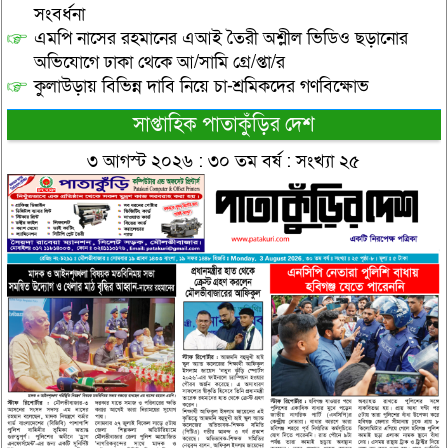
সংবর্ধনা
এমপি নাসের রহমানের এআই তৈরী অশ্লীল ভিডিও ছড়ানোর
অভিযোগে ঢাকা থেকে আ/সামি গ্রে/প্তা/র
কুলাউড়ায় বিভিন্ন দাবি নিয়ে চা-শ্রমিকদের গণবিক্ষোভ
সাপ্তাহিক পাতাকুঁড়ির দেশ
৩ আগস্ট ২০২৬ : ৩০ তম বর্ষ : সংখ্যা ২৫