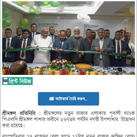
📸 ফটোকার্ড তৈরি করুন..
শ্রীমঙ্গল
প্রতিনিধি :
শ্রীমঙ্গলের নতুন বাজার এলাকায় পূবালী ব্যাংক
পিএলসি শ্রীমঙ্গল শাখার অধীনে ২৬৭তম পর্যটন নগরী উপশাখার উদ্বোধন
করা হয়েছে।
বৃহস্পতিবার ২৭ নভেম্বর বেলা সাড়ে ১১টায় নতুন বাজার (দক্ষিণ রোড)