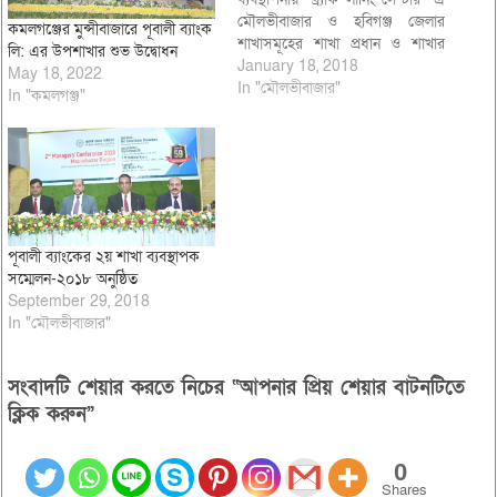
মৌলভীবাজার ও হবিগঞ্জ জেলার
কমলগঞ্জের মুন্সীবাজারে পূবালী ব্যাংক
শাখাসমূহের শাখা প্রধান ও শাখার
লি: এর উপশাখার শুভ উদ্বোধন
কর্মকর্তা এবং মৌলভীবাজার আঞ্চলিক
January 18, 2018
May 18, 2022
কার্যালয়ের কর্মকর্তাদের নিয়ে “১ম
In "মৌলভীবাজার"
In "কমলগঞ্জ"
শাখা ব্যবস্থাপক সম্মেলন-২০১৮”
অনুষ্ঠিত হয়েছে। ১৮ জানুয়ারি
বৃহস্পতিবার সকাল ১০ টায় শ্রীমঙ্গলে
অনুষ্ঠিত সম্মেলনে সভাপতিত্ব করেন
পূবালী ব্যাংক লিঃ…
পূবালী ব্যাংকের ২য় শাখা ব্যবস্থাপক
সম্মেলন-২০১৮ অনুষ্ঠিত
September 29, 2018
In "মৌলভীবাজার"
সংবাদটি শেয়ার করতে নিচের “আপনার প্রিয় শেয়ার বাটনটিতে
ক্লিক করুন”
0
Shares