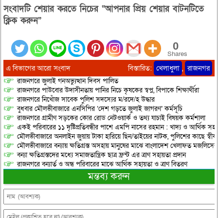
সংবাদটি শেয়ার করতে নিচের “আপনার প্রিয় শেয়ার বাটনটিতে
ক্লিক করুন”
0
Shares
এ বিভাগের আরো সংবাদ
বিস্তারিত:
খেলাধুলা
,
রাজনগর
রাজনগরে জুলাই গনঅভ্যুত্থান দিবস পালিত
রাজনগরে পাউবোর উদাসীনতায় পানির নিচে কৃষকের স্বপ্ন, বিপাকে শিক্ষার্থীরা
রাজনগরে নিখোঁজ সাবেক পুলিশ সদস্যের ম/রদে/হ উদ্ধার
বুধবার মৌলভীবাজারে এনসিপির ‘দেশ গড়তে জুলাই জাগরণ’ কর্মসূচি
রাজনগরে গ্রামীণ সড়কের কোর রোড নেটওয়ার্ক ও তথ্য যাচাই বিষয়ক কর্মশালা
একই পরিবারের ১১ দৃষ্টিপ্রতিবন্ধীর পাশে এমপি নাসের রহমান : খাদ্য ও আর্থিক স
মৌলভীবাজারে অনলাইন জুয়ায় টাকা হারিয়ে ছিন/তাইয়ের নাটক, পুলিশের কাছে স্বীকা
মৌলভীবাজারে বন্যায় ক্ষতিগ্রস্ত অসহায় মানুষের মাঝে বাংলাদেশ খেলাফত মজলিসের ত
বন্যা ক্ষতিগ্রস্তদের মধ্যে সমাজতান্ত্রিক ছাত্র ফ্রন্ট এর ত্রাণ সহায়তা প্রদান
রাজনগরে বন্যার্ত ও অন্ধ পরিবারের মাঝে আর্থিক সহায়তা ও ত্রাণ বিতরণ
মন্তব্য করুন