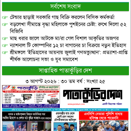
সর্বশেষ সংবাদ
টেন্ডার ছাড়াই সরকারি গাছ বিক্রি করলেন বিসিক কর্মকর্তা
বড়লেখা সীমান্তে বৃদ্ধা মহিলাকে পুশইনের চেষ্টা: রুখে দিলো ৫২
বিজিবি
মাছ ধরার জালে আটকে মা/রা গেল বিশাল আকৃতির অজগর
ন্যাশনাল টি কোম্পানির ১২ চা বাগানের চা বিক্রয়ে নতুন ইতিহাস
শ্রীমঙ্গলে ‘ইতিহাসের আয়নায় জুলাই গণঅভ্যুত্থান’: প্রত্যাশা-প্রাপ্তি
শীর্ষক আলোচনা সভা ও যুব সমাবেশ
সাপ্তাহিক পাতাকুঁড়ির দেশ
৩ আগস্ট ২০২৬ : ৩০ তম বর্ষ : সংখ্যা ২৫