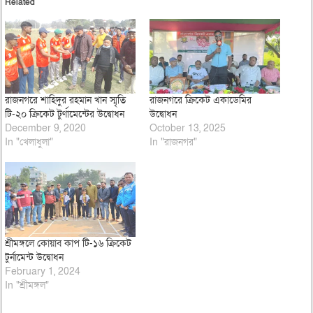
Related
রাজনগরে শাহিদুর রহমান খান স্মৃতি
রাজনগরে ক্রিকেট একাডেমির
টি-২০ ক্রিকেট টুর্ণামেন্টের উদ্বোধন
উদ্বোধন
December 9, 2020
October 13, 2025
In "খেলাধুলা"
In "রাজনগর"
শ্রীমঙ্গলে কোয়াব কাপ টি-১৬ ক্রিকেট
টুর্নামেন্ট উদ্বোধন
February 1, 2024
In "শ্রীমঙ্গল"