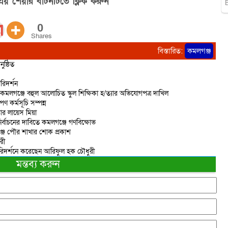
িয় শেয়ার বাটনটিতে ক্লিক করুন”
0
Shares
বিস্তারিত:
কমলগঞ্জ
ষ্ঠিত
রিদর্শন
 কমলগঞ্জে বহুল আলোচিত স্কুল শিক্ষিকা হ/ত্যার অভিযোগপত্র দাখিল
ণ কর্মসূচি সম্পন্ন
তার লায়েস মিয়া
ির্বাচনের দাবিতে কমলগঞ্জে গণবিক্ষোভ
্জ পৌর শাখার শোক প্রকাশ
রী
পরিদর্শনে করেছেন আরিফুল হক চৌধুরী
মন্তব্য করুন