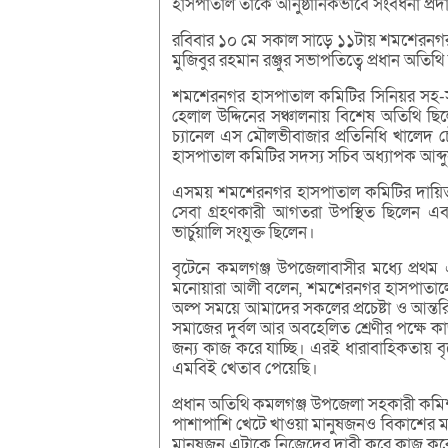
হাসপাতাল তাঁকে আনুষ্ঠানিকভাবে সংবর্ধনা প্র
রবিবার ১০ মে সকাল সাড়ে ১১টায় শমশেরনগর হ
মুজিবুর রহমান রঞ্জুর সভাপতিত্বে প্রধান অত
শমশেরনগর হাসপাতাল কমিটির সিনিয়র সহ-সভ
হেলাল উদ্দিনের সঞ্চালনায় বিশেষ অতিথি ছি
চ্যানেল এস মৌলভীবাজার প্রতিনিধি খালেদ চৌধুর
হাসপাতাল কমিটির সদস্য সচিব অধ্যাপক আব্দ
এসময় শমশেরনগর হাসপাতাল কমিটির দায়িত্বশীল
সেবা গ্রহণকারী আগতরা উপস্থিত ছিলেন এবং 
ভার্চুয়ালি সংযুক্ত ছিলেন।
বৃটেনে কমলগঞ্জ উপজেলাবাসীর মধ্যে প্রথম এমব
মনোয়ারা আলী বলেন, শমশেরনগর হাসপাতালের 
অল্প সময়ে আমাদের সকলের প্রচেষ্টা ও আন্
সমাজের দুর্বল আর অবহেলিত শ্রেণীর পক্ষে ক
জন্য কাজ করে যাচ্ছি। এরই ধারাবাহিকতায় বৃট
এমবিই খেতাব পেয়েছি।
প্রধান অতিথি কমলগঞ্জ উপজেলা সহকারী কমি
পাশাপাশি খেটে খাওয়া মানুষজনও বিকাশের মা
মানুষজন এটাকে নিজেদের দাবী করে কাজ করে