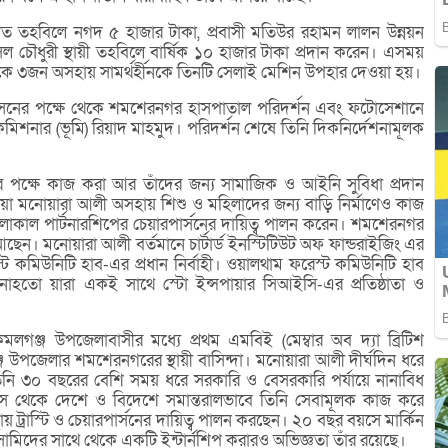
কাত তহবিলে নগদ ৫ হাজার টাকা, প্রবাসী মতিউর রহামন লালন উন্নয়ন
ল চৌধুরী স্থায়ী তহবিলে বার্ষিক ১০ হাজার টাকা প্রদান করেন। এসময়
থেকে ৩জন অসহায় সামর্থর্হীনকে তিনটি সেলাই মেশিন উপহার দেওয়া হয়।
াসনের পক্ষে থেকে শমশেরনগর হাসপাতাল পরিদর্শন এবং ফটোসেশানে
শনার (ভূমি) রিয়াদ মাহমুদ। পরিদর্শন শেষে তিনি দিকনির্দেশনামূলক
ণীর পক্ষে কাজ করা আর তাঁদের জন্য সামাজিক ও আইনি সুবিধা প্রদান
াওয়া মনোয়ারা আলী অসহায় শিশু ও মহিলাদের জন্য বাড়ি নির্মাণেও কাজ
োকাল পার্টনারশিপের চেয়ারপার্সনের দায়িত্ব পালন করেন। শমশেরনগর
আছেন। মনোয়ারা আলী বর্তমানে চার্টার্ড ইনস্টিটিউট অফ ফান্ডরাইজিং এর
কমিউনিটি হাব-এর প্রধান নির্বাহী। ওয়ালথাম ফরেস্ট কমিউনিটি হাব
। মনোহতো য়ারা একই সাথে স্টো ইন্সপায়ার সিআইসি-এর প্রতিষ্ঠাতা ও
গঞ্জ উপজেলাবাসীর মধ্যে প্রথম এমবিই (মেম্বার অব দ্যা ব্রিটিশ
্জ উপজেলার শমশেরনগরের স্থায়ী বাসিন্দা। মনোয়ারা আলী দীর্ঘদিন ধরে
। তিনি ৩০ বছরের বেশি সময় ধরে সরকারি ও বেসরকারি পর্যায়ে নানাবিধ
থেকে দেশে ও বিদেশে সমান্তরালভাবে তিনি সেবামূলক কাজ করে
স্থায় ট্রাস্টি ও চেয়ারপার্সনের দায়িত্ব পালন করছেন। ২০ বছর বয়সে মার্কিন
াপ্ত আসামিদের সাথে থেকে একটি ইন্টার্নশিপ করারও অভিজ্ঞতা তাঁর রয়েছে।