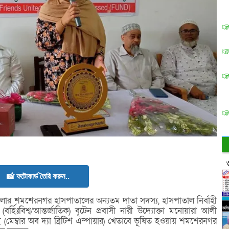
📸 ফটোকার্ড তৈরি করুন..
র শমশেরনগর হাসপাতালের অন্যতম দাতা সদস্য, হাসপাতাল নির্বাহী
্হিঃবিশ্ব/আন্তর্জাতিক) বৃটেন প্রবাসী নারী উদ্যোক্তা মনোয়ারা আলী
 (মেম্বার অব দ্যা ব্রিটিশ এম্পায়ার) খেতাবে ভূষিত হওয়ায় শমশেরনগর