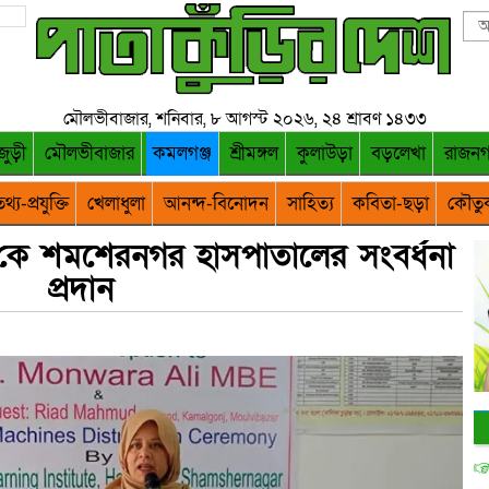
মৌলভীবাজার, শনিবার, ৮ আগস্ট ২০২৬, ২৪ শ্রাবণ ১৪৩৩
জুড়ী
মৌলভীবাজার
কমলগঞ্জ
শ্রীমঙ্গল
কুলাউড়া
বড়লেখা
রাজন
থ্য-প্রযুক্তি
খেলাধুলা
আনন্দ-বিনোদন
সাহিত্য
কবিতা-ছড়া
কৌতু
ে শমশেরনগর হাসপাতালের সংবর্ধনা
প্রদান