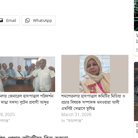
Email
WhatsApp
গর জেনারেল হাসপাতাল পরিদর্শন
শমশেরনগর হাসপাতাল কমিটির মিডিয়া ও
াতা সদস্য বৃটেন প্রবাসী আব্দুর
প্রচার বিষয়ক সম্পাদক মনওয়ারা আলী
এমবিই খেতাবে ভূষিত
26, 2025
March 31, 2026
লগঞ্জ"
In "কমলগঞ্জ"