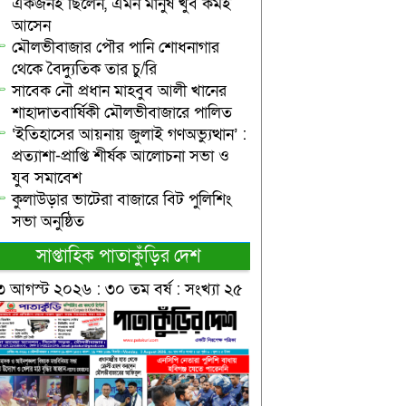
একজনই ছিলেন, এমন মানুষ খুব কমই
আসেন
মৌলভীবাজার পৌর পানি শোধনাগার
থেকে বৈদ্যুতিক তার চু/রি
সাবেক নৌ প্রধান মাহবুব আলী খানের
শাহাদাতবার্ষিকী মৌলভীবাজারে পালিত
‘ইতিহাসের আয়নায় জুলাই গণঅভ্যুত্থান’ :
প্রত্যাশা-প্রাপ্তি শীর্ষক আলোচনা সভা ও
যুব সমাবেশ
কুলাউড়ার ভাটেরা বাজারে বিট পুলিশিং
সভা অনুষ্ঠিত
সাপ্তাহিক পাতাকুঁড়ির দেশ
৩ আগস্ট ২০২৬ : ৩০ তম বর্ষ : সংখ্যা ২৫