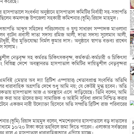
দান করেছে।
াসপাতালে সংবর্ধনা অনুষ্ঠানে হাসপাতাল কমিটির নির্বাহী সহ-সভাপতি
িথি ছিলেন কমলগঞ্জ উপজেলা সহকারী কমিশনার (ভূমি) রিয়াদ মাহমুদ।
াপতি আব্দুস সহিদের পরিচালনায় ও যুগ্ম সাধারণ সম্পাদক মাওলানা
লেন বৃটেন প্রবাসী দাতা সদস্য রমিজ আলী, দাতা সদস্য সুলেমান আলী,
ী, বীর মুক্তিযোদ্ধা নির্মল কুমার দাস। অনুষ্ঠানে স্বাগত বক্তব্য রাখেন
ুস সালাম।
 নেতৃবৃন্দ সহ কর্মরত চিকিৎসকবৃন্দ, কর্মকর্তা-কর্মচারী ও চিকিৎসা
বিভিন্ন দেশে অবস্থানরত হাসপাতাল কমিটির দায়িত্বশীল নেতৃবৃন্দরা
িই (মেম্বার অব দ্যা ব্রিটিশ এম্পায়ার) খেতাবপ্রাপ্ত সংবর্ধিত অতিথি
ধারাবাহিক অগ্রগতি দেখে শুধু আমি নয়; যে কেউই মুগ্ধ হবেন। অতি
তরিকতায় হাসপাতাল আজ এ অবস্থানে এসে দাড়িয়েছে। তিনি বলেন, আমি
াজ করা আর তাঁদের জন্য সামাজিক ও আইনি সুবিধা প্রদান নিশ্চিত করার
েনে একজন নারী উদ্যোক্তা হিসেবে অতি সম্প্রতি ব্রিটিশ রাজ পরিবারের
শনার (ভূমি) রিয়াদ মাহমুদ বলেন, শমশেরনগর হাসপাতালে বড় দাতাদের
ধ্যমে ১০/২০ টাকা করে তহবিলে জমা দিতে পারেন। এলাকার সর্বস্তরের
ন বলে এ হাসপাতাল ধারাবাহিকভাবে এগিয়ে যাচ্ছে।