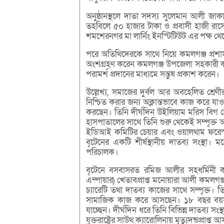
অনুষ্ঠানস্থলে দাতা সদস্য সুলেমান আলী জা
তহবিলে ৫০ হাজার টাকা ও প্রবাসী হাজী রাসে
শমশেরনগর মা লার্নিং ইনস্টিটিউট এর পক্ষ 
পরে অতিথিদেরকে সাথে নিয়ে কমলগঞ্জ প্রশ
অংশগ্রহণ করেন কমলগঞ্জ উপজেলা সহকারী কমি
পরামর্শ প্রদানের মাধ্যমে সন্তুষ প্রকাশ করেন।
উল্লেখ্য, সমাজের দুর্বল আর অবহেলিত শ্রে
নিশ্চিত করার জন্য অক্লান্তভাবে কাজ করে য
করছেন। তিনি দীর্ঘদিন উইলিয়াম মরিস বিগ ল
হাসপাতালের সাথে তিনি শুরু থেকেই সম্পৃক্ত 
ইডিআই কমিটির চেয়ার এবং ওয়ালথাম ফরেস্ট 
বৃটেনের একটি শীর্ষস্থানীয় দাতব্য সংস্থা
পরিচালক।
বৃটেনে বসবাসরত রমিজ আলীর সহধর্মিনী কমল
এম্পায়ার) খেতাবপ্রাপ্ত মনোয়ারা আলী কমলগঞ
চ্যারেটি তথা দাতব্য কাজের সাথে সম্পৃক্ত
সামাজিক কাজ করে আসছেন। ১৮ বছর বয়স 
যাচ্ছেন। দীর্ঘদিন ধরে তিনি বিভিন্ন দাতব্য সং
যুক্তরাষ্ট্রের সাউথ ক্যারোলিনায় মৃত্যুদন্ডপ্র