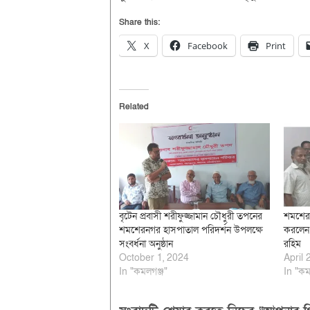
Share this:
X
Facebook
Print
Related
বৃটেন প্রবাসী শরীফুজ্জামান চৌধুরী তপনের
শমশেরন
শমশেরনগর হাসপাতাল পরিদর্শন উপলক্ষে
করলেন দ
সংবর্ধনা অনুষ্ঠান
রহিম
October 1, 2024
April 
In "কমলগঞ্জ"
In "কম