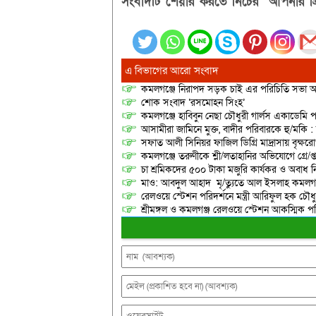
সংবাদটি শেয়ার করতে নিচের “আপনার প্র
এ বিভাগের আরো সংবাদ
কমলগঞ্জে নিরাপদ সড়ক চাই এর পরিচিতি সভা অনু
শোক সংবাদ ‘রসমোহন সিংহ’
কমলগঞ্জে হাবিবুন নেছা চৌধুরী গার্লস একাডেমি প
আসামীরা জামিনে মুক্ত, বাদীর পরিবারকে হু/মকি :
সফাত আলী সিনিয়র ফাজিল ডিগ্রি মাদ্রাসায় বৃক্ষরোপ
কমলগঞ্জে তরুণীকে শ্লী/লতাহানির অভিযোগে গ্রে/প্
চা শ্রমিকদের ৫০০ টাকা মজুরি কার্যকর ও অবাধ ন
মাও: আবদুল আহাদ মৃ/ত্যুতে আল ইসলাহ কমলগঞ
রেলওয়ে স্টেশন পরিদর্শনে মন্ত্রী আরিফুল হক চৌধু
শ্রীমঙ্গল ও কমলগঞ্জ রেলওয়ে স্টেশন আকস্মিক 