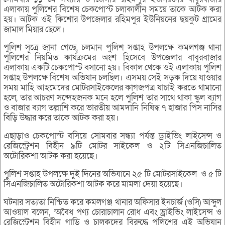
এলাকায় পুলিশের বিশেষ চেকপোস্ট চলাকালীন সময়ে তাকে আটক করা
হয়। আটক ওই কিশোর উপজেলার রহিমপুর ইউনিয়নের ছয়কুট গ্রামের
জামাল মিয়ার ছেলে।
পুলিশ সূত্রে জানা গেছে, চলমান পুলিশ সপ্তাহ উপলক্ষে কমলগঞ্জ থানা
পুলিশের নিয়মিত কার্যক্রমের অংশ হিসেবে উপজেলার বাবুরবাজার
এলাকায় একটি চেকপোস্ট বসানো হয়। বিকাল থেকে ওই এলাকায় পুলিশ
সপ্তাহ উপলক্ষে বিশেষ অভিযান চলছিল। এসময় সেই সড়ক দিয়ে যাওয়ার
সময় মাহি আহমেদের মোটরসাইকেলের কাগজপত্র যাচাই করতে থামানো
হলে, তার আচরণ সন্দেহজনক মনে হলে পুলিশ তার সাথে থাকা স্কুল ব্যাগ
ও বাজার ব্যাগ তল্লাশি করে ভারতীয় আমদানি নিষিদ্ধ ৭ হাজার পিস নাসির
বিড়ি উদ্ধার করে তাকে আটক করা হয়।
এছাড়াও চেকপোস্ট বসিয়ে সোমবার সন্ধ্যা পর্যন্ত ড্রাইভিং লাইসেন্স ও
রেজিস্ট্রেশন বিহীন ৯টি মোটর সাইকেল ও ২টি সিএনজিচালিত
অটোরিকশা আটক করা হয়েছে।
পুলিশ সপ্তাহ উপলক্ষে দুই দিনের অভিযানে ২৫ টি মোটরসাইকেল ও ৫ টি
সিএনজিচালিত অটোরিকশা আটক করে মামলা দেয়া হয়েছে।
ঘটনার সত্যতা নিশ্চিত করে কমলগঞ্জ থানার অফিসার ইনচার্জ (ওসি) আব্দুল
আওয়াল বলেন, ‘অবৈধ পণ্য চোরাচালান রোধ এবং ড্রাইভিং লাইসেন্স ও
রেজিস্ট্রেশন বিহীন গাড়ি ও চালকদের বিরুদ্ধে পুলিশের এই অভিযান