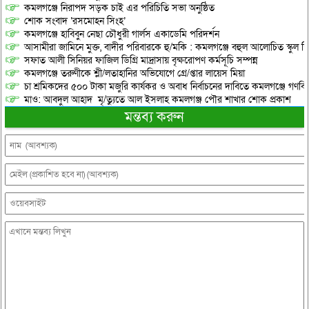
কমলগঞ্জে নিরাপদ সড়ক চাই এর পরিচিতি সভা অনুষ্ঠিত
শোক সংবাদ ‘রসমোহন সিংহ’
কমলগঞ্জে হাবিবুন নেছা চৌধুরী গার্লস একাডেমি পরিদর্শন
আসামীরা জামিনে মুক্ত, বাদীর পরিবারকে হু/মকি : কমলগঞ্জে বহুল আলোচিত স্কুল শি
সফাত আলী সিনিয়র ফাজিল ডিগ্রি মাদ্রাসায় বৃক্ষরোপণ কর্মসূচি সম্পন্ন
কমলগঞ্জে তরুণীকে শ্লী/লতাহানির অভিযোগে গ্রে/প্তার লায়েস মিয়া
চা শ্রমিকদের ৫০০ টাকা মজুরি কার্যকর ও অবাধ নির্বাচনের দাবিতে কমলগঞ্জে গণবি
মাও: আবদুল আহাদ মৃ/ত্যুতে আল ইসলাহ কমলগঞ্জ পৌর শাখার শোক প্রকাশ
মন্তব্য করুন