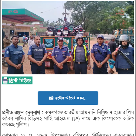
📸 ফটোকার্ড তৈরি করুন..
প্রনীত
রঞ্জন
দেবনাথ :
কমলগঞ্জে ভারতীয় আমদানি নিষিদ্ধ ৭ হাজার পিস
অবৈধ নাসির বিড়িসহ মাহি আহমেদ (১৭) নামে এক কিশোরকে আটক
করেছে পুলিশ।
সোমবার ১১ মে সন্ধ্যায় উপজেলার রহিমপুর ইউনিয়নের বাবুরবাজার