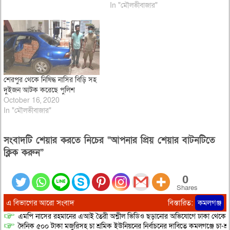
In "মৌলভীবাজার"
শেরপুর থেকে নিষিদ্ধ নাসির বিড়ি সহ
দুইজন আটক করেছে পুলিশ
October 16, 2020
In "মৌলভীবাজার"
সংবাদটি শেয়ার করতে নিচের “আপনার প্রিয় শেয়ার বাটনটিতে
ক্লিক করুন”
0
Shares
এ বিভাগের আরো সংবাদ
বিস্তারিত:
কমলগঞ্জ
এমপি নাসের রহমানের এআই তৈরী অশ্লীল ভিডিও ছড়ানোর অভিযোগে ঢাকা থেকে আ/সা
দৈনিক ৫০০ টাকা মজুরিসহ চা শ্রমিক ইউনিয়নের নির্বাচনের দাবিতে কমলগঞ্জে চা-শ্