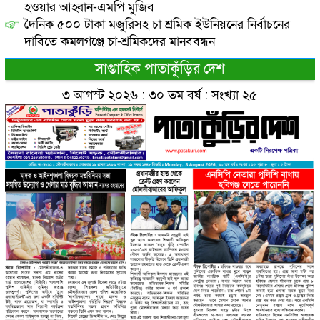
হওয়ার আহ্বান-এমপি মুজিব
দৈনিক ৫০০ টাকা মজুরিসহ চা শ্রমিক ইউনিয়নের নির্বাচনের
দাবিতে কমলগঞ্জে চা-শ্রমিকদের মানববন্ধন
সাপ্তাহিক পাতাকুঁড়ির দেশ
৩ আগস্ট ২০২৬ : ৩০ তম বর্ষ : সংখ্যা ২৫