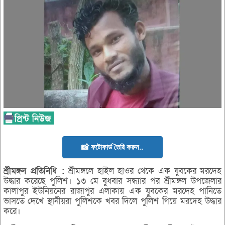
📸 ফটোকার্ড তৈরি করুন..
শ্রীমঙ্গল
প্রতিনিধি :
শ্রীমঙ্গলে হাইল হাওর থেকে এক যুবকের মরদেহ
উদ্ধার করেছে পুলিশ। ১৩ মে বুধবার সন্ধ্যার পর শ্রীমঙ্গল উপজেলার
কালাপুর ইউনিয়নের রাজাপুর এলাকায় এক যুবকের মরদেহ পানিতে
ভাসতে দেখে স্থানীয়রা পুলিশকে খবর দিলে পুলিশ গিয়ে মরদেহ উদ্ধার
করে।