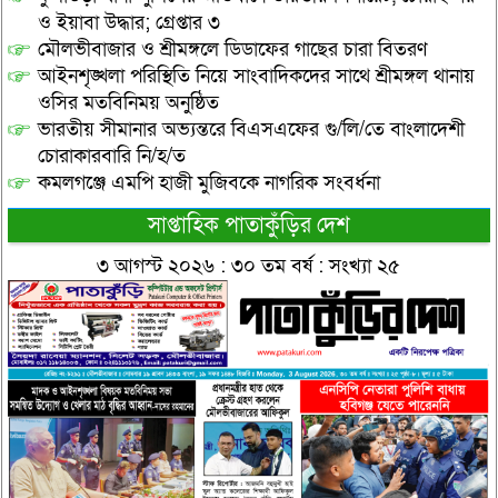
ও ইয়াবা উদ্ধার; গ্রেপ্তার ৩
মৌলভীবাজার ও শ্রীমঙ্গলে ডিডাফের গাছের চারা বিতরণ
আইনশৃঙ্খলা পরিস্থিতি নিয়ে সাংবাদিকদের সাথে শ্রীমঙ্গল থানায়
ওসির মতবিনিময় অনুষ্ঠিত
ভারতীয় সীমানার অভ্যন্তরে বিএসএফের গু/লি/তে বাংলাদেশী
চোরাকারবারি নি/হ/ত
কমলগঞ্জে এমপি হাজী মুজিবকে নাগরিক সংবর্ধনা
সাপ্তাহিক পাতাকুঁড়ির দেশ
৩ আগস্ট ২০২৬ : ৩০ তম বর্ষ : সংখ্যা ২৫