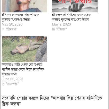
শ্রীমঙ্গল ডাকঘরের বারান্দা এক
শ্রীমঙ্গলে চা বাগানের লেক থেকে
যুবকের ম/রদে/হ উদ্ধার
অজ্ঞাত যুবকের ম/র/দেহ উদ্ধার
May 20, 2026
May 9, 2026
In "শ্রীমঙ্গল"
In "শ্রীমঙ্গল"
কমলগঞ্জে বাড়ি থেকে বের হওয়ার
পরদিন ছড়ায় ভেসে উঠল চা শ্রমিক
যুবকের লা/শ
June 22, 2026
In "কমলগঞ্জ"
সংবাদটি শেয়ার করতে নিচের “আপনার প্রিয় শেয়ার বাটনটিতে
ক্লিক করুন”