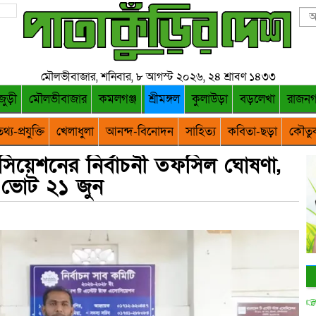
মৌলভীবাজার, শনিবার, ৮ আগস্ট ২০২৬, ২৪ শ্রাবণ ১৪৩৩
জুড়ী
মৌলভীবাজার
কমলগঞ্জ
শ্রীমঙ্গল
কুলাউড়া
বড়লেখা
রাজন
থ্য-প্রযুক্তি
খেলাধুলা
আনন্দ-বিনোদন
সাহিত্য
কবিতা-ছড়া
কৌতু
সিয়েশনের নির্বাচনী তফসিল ঘোষণা,
ভোট ২১ জুন