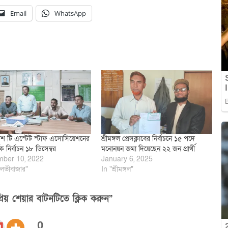
Email
WhatsApp
েশ টি এস্টেট স্টাফ এসোসিয়েশনের
শ্রীমঙ্গল প্রেসক্লাবের নির্বাচনে ১৫ পদে
্ষিক নির্বাচন ১৮ ডিসেম্বর
মনোনয়ন জমা দিয়েছেন ২২ জন প্রার্থী
ber 10, 2022
January 6, 2025
লভীবাজার"
In "শ্রীমঙ্গল"
িয় শেয়ার বাটনটিতে ক্লিক করুন”
0