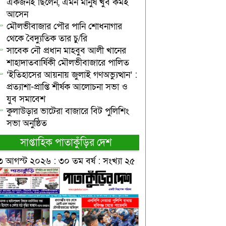
একজনই ছিলেন, এমন মানুষ খুব কমই
আসেন
মৌলভীবাজার পৌর পানি শোধনাগার
থেকে বৈদ্যুতিক তার চু/রি
সাবেক নৌ প্রধান মাহবুব আলী খানের
শাহাদাতবার্ষিকী মৌলভীবাজারে পালিত
‘ইতিহাসের আয়নায় জুলাই গণঅভ্যুত্থান’ :
প্রত্যাশা-প্রাপ্তি শীর্ষক আলোচনা সভা ও
যুব সমাবেশ
কুলাউড়ার ভাটেরা বাজারে বিট পুলিশিং
সভা অনুষ্ঠিত
সাপ্তাহিক পাতাকুঁড়ির দেশ
৩ আগস্ট ২০২৬ : ৩০ তম বর্ষ : সংখ্যা ২৫