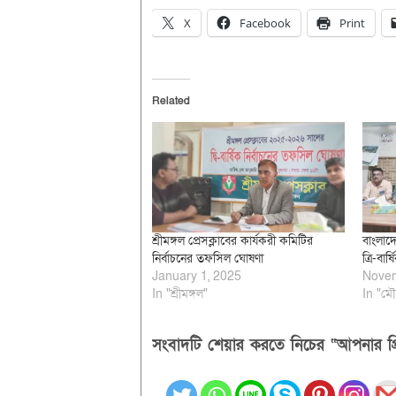
X
Facebook
Print
Related
শ্রীমঙ্গল প্রেসক্লাবের কার্যকরী কমিটির
বাংলাদ
নির্বাচনের তফসিল ঘোষণা
ত্রি-বার
January 1, 2025
Novem
In "শ্রীমঙ্গল"
In "মৌ
সংবাদটি শেয়ার করতে নিচের “আপনার প্র