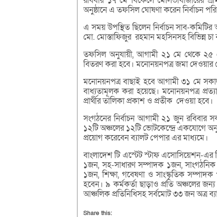
রবিবার ১৭ মে বিকেলে মৌলভীবাজারের শ্রী
অনুষ্ঠানে এ তফসিল ঘোষণা করেন নির্বাচন পর
এ সময় উপস্থিত ছিলেন নির্বাচন সাব-কমিটির 
মো. মোস্তাফিজুর রহমান মহসিনসহ বিভিন্ন চা ব
তফসিল অনুযায়ী, আগামী ২১ মে থেকে ২৫ মে 
বিতরণ করা হবে। মনোনয়নপত্র জমা দেওয়ার শেষ
মনোনয়নপত্র বাছাই হবে আগামী ৩১ মে সকাল ১০
বাধ্যতামূলক করা হয়েছে। মনোনয়নপত্র প্রত্য
প্রার্থীর তালিকা প্রকাশ ও প্রতীক দেওয়া হবে।
সংগঠনের নির্বাচন আগামী ২১ জুন রবিবার সক
১২টি অঞ্চলের ১২টি ভোটকেন্দ্রে একযোগে অন
প্রয়োগ করেবেন ব্যালট পেপার এর মাধ্যমে।
বাংলাদেশ টি এস্টেট স্টাফ এসোসিয়েশন-এর ত্
১জন, সহ-সাধারণ সম্পাদক ১জন, সাংগঠনিক সম
১জন, শিক্ষা, গবেষণা ও সাংস্কৃতিক সম্পাদক 
হবেন। ৯ কর্মকর্তা ছাড়াও প্রতি অঞ্চলের জ
আঞ্চলিক প্রতিনিধিসহ সর্বমোট ৩৩ জন অত্র ব্য
Share this: