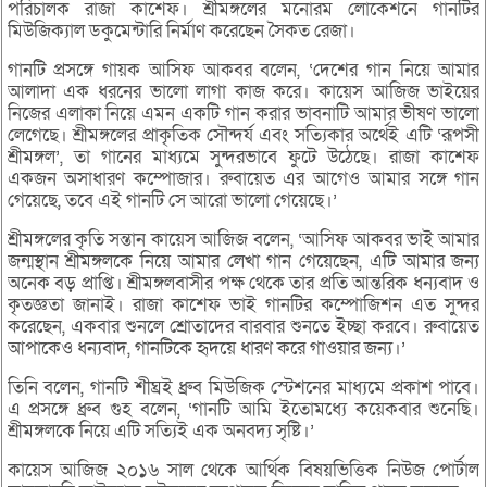
পরিচালক রাজা কাশেফ। শ্রীমঙ্গলের মনোরম লোকেশনে গানটির
মিউজিক্যাল ডকুমেন্টারি নির্মাণ করেছেন সৈকত রেজা।
গানটি প্রসঙ্গে গায়ক আসিফ আকবর বলেন, ‘দেশের গান নিয়ে আমার
আলাদা এক ধরনের ভালো লাগা কাজ করে। কায়েস আজিজ ভাইয়ের
নিজের এলাকা নিয়ে এমন একটি গান করার ভাবনাটি আমার ভীষণ ভালো
লেগেছে। শ্রীমঙ্গলের প্রাকৃতিক সৌন্দর্য এবং সত্যিকার অর্থেই এটি ‘রূপসী
শ্রীমঙ্গল’, তা গানের মাধ্যমে সুন্দরভাবে ফুটে উঠেছে। রাজা কাশেফ
একজন অসাধারণ কম্পোজার। রুবায়েত এর আগেও আমার সঙ্গে গান
গেয়েছে, তবে এই গানটি সে আরো ভালো গেয়েছে।’
শ্রীমঙ্গলের কৃতি সন্তান কায়েস আজিজ বলেন, ‘আসিফ আকবর ভাই আমার
জন্মস্থান শ্রীমঙ্গলকে নিয়ে আমার লেখা গান গেয়েছেন, এটি আমার জন্য
অনেক বড় প্রাপ্তি। শ্রীমঙ্গলবাসীর পক্ষ থেকে তার প্রতি আন্তরিক ধন্যবাদ ও
কৃতজ্ঞতা জানাই। রাজা কাশেফ ভাই গানটির কম্পোজিশন এত সুন্দর
করেছেন, একবার শুনলে শ্রোতাদের বারবার শুনতে ইচ্ছা করবে। রুবায়েত
আপাকেও ধন্যবাদ, গানটিকে হৃদয়ে ধারণ করে গাওয়ার জন্য।’
তিনি বলেন, গানটি শীঘ্রই ধ্রুব মিউজিক স্টেশনের মাধ্যমে প্রকাশ পাবে।
এ প্রসঙ্গে ধ্রুব গুহ বলেন, ‘গানটি আমি ইতোমধ্যে কয়েকবার শুনেছি।
শ্রীমঙ্গলকে নিয়ে এটি সত্যিই এক অনবদ্য সৃষ্টি।’
কায়েস আজিজ ২০১৬ সাল থেকে আর্থিক বিষয়ভিত্তিক নিউজ পোর্টাল