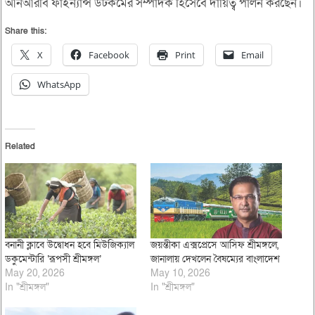
আনআরবি ফাইন্যান্স ডটকমের সম্পাদক হিসেবে দায়িত্ব পালন করছেন।
Share this:
X
Facebook
Print
Email
WhatsApp
Related
বনানী ক্লাবে উদ্বোধন হবে মিউজিক্যাল
জয়ন্তীকা এক্সপ্রেসে আসিফ শ্রীমঙ্গলে,
ডকুমেন্টারি ‘রূপসী শ্রীমঙ্গল’
জানালায় দেখলেন বৈষম্যের বাংলাদেশ
May 20, 2026
May 10, 2026
In "শ্রীমঙ্গল"
In "শ্রীমঙ্গল"