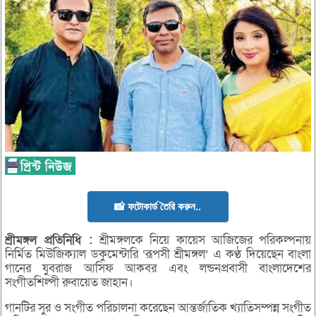
📸 ফটোকার্ড তৈরি করুন..
শ্রীমঙ্গল
প্রতিনিধি :
শ্রীমঙ্গলকে নিয়ে কায়েস আজিজের পরিকল্পনায়
নির্মিত মিউজিক্যাল ডকুমেন্টারি ‘রূপসী শ্রীমঙ্গল’ এ কণ্ঠ দিয়েছেন বাংলা
গানের যুবরাজ আসিফ আকবর এবং লন্ডনপ্রবাসী বাংলাদেশের
সংগীতশিল্পী রুবায়েত জাহান।
গানটির সুর ও সংগীত পরিচালনা করেছেন আন্তর্জাতিক খ্যাতিসম্পন্ন সংগীত