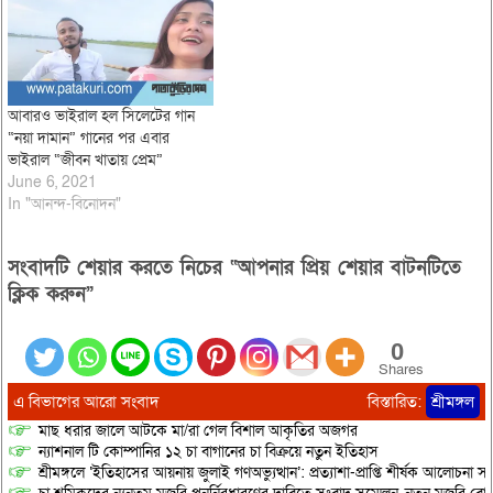
আবারও ভাইরাল হল সিলেটের গান
“নয়া দামান” গানের পর এবার
ভাইরাল “জীবন খাতায় প্রেম”
June 6, 2021
In "আনন্দ-বিনোদন"
সংবাদটি শেয়ার করতে নিচের “আপনার প্রিয় শেয়ার বাটনটিতে
ক্লিক করুন”
0
Shares
এ বিভাগের আরো সংবাদ
বিস্তারিত:
শ্রীমঙ্গল
মাছ ধরার জালে আটকে মা/রা গেল বিশাল আকৃতির অজগর
ন্যাশনাল টি কোম্পানির ১২ চা বাগানের চা বিক্রয়ে নতুন ইতিহাস
শ্রীমঙ্গলে ‘ইতিহাসের আয়নায় জুলাই গণঅভ্যুত্থান’: প্রত্যাশা-প্রাপ্তি শীর্ষক আলোচনা