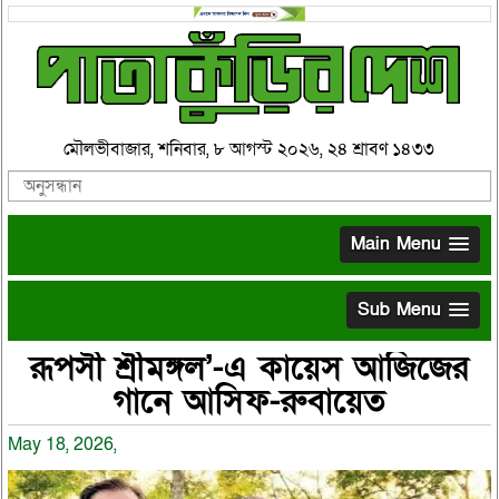
মৌলভীবাজার, শনিবার, ৮ আগস্ট ২০২৬, ২৪ শ্রাবণ ১৪৩৩
Main Menu
Sub Menu
রূপসী শ্রীমঙ্গল’-এ কায়েস আজিজের
গানে আসিফ-রুবায়েত
May 18, 2026,