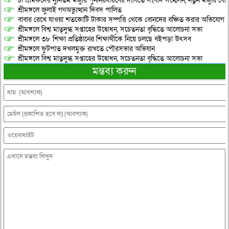
চা শ্রমিকদের ন্যুনতম মজুরি পুনর্নিরধারণের দাবিতে সংবাদ সম্মেলন, নতুন মজুরি বো
শ্রীমঙ্গলে জুলাই গণঅভ্যুত্থান দিবস পালিত
বাবার রেখে যাওয়া শতকোটি টাকার সম্পত্তি থেকে বোনদের বঞ্চিত করার অভিযোগ
শ্রীমঙ্গলে বিশ্ব মাতৃদুগ্ধ সপ্তাহের উদ্বোধন, সচেতনতা বৃদ্ধিতে আলোচনা সভা
শ্রীমঙ্গলে ৩৮ শিক্ষা প্রতিষ্ঠানের শিক্ষার্থীকে নিয়ে চলছে বইপড়া উৎসব
শ্রীমঙ্গলে ফুটপাত দখলমুক্ত রাখতে পৌরসভার অভিযান
শ্রীমঙ্গলে বিশ্ব মাতৃদুগ্ধ সপ্তাহের উদ্বোধন, সচেতনতা বৃদ্ধিতে আলোচনা সভা
মন্তব্য করুন