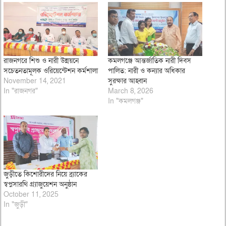
রাজনগরে শিশু ও নারী উন্নয়নে
কমলগঞ্জে আন্তর্জাতিক নারী দিবস
সচেতনতামূলক ওরিয়েন্টেশন কর্মশালা
পালিত: নারী ও কন্যার অধিকার
November 14, 2021
সুরক্ষার আহ্বান
In "রাজনগর"
March 8, 2026
In "কমলগঞ্জ"
জুড়ীতে কিশোরীদের নিয়ে ব্র্যাকের
স্বপ্নসারথি গ্র্যাজুয়েশন অনুষ্ঠান
October 11, 2025
In "জুড়ী"