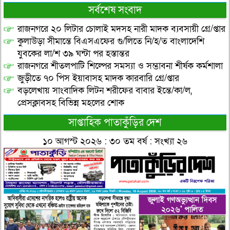
সর্বশেষ সংবাদ
রাজনগরে ২০ লিটার চোলাই মদসহ নারী মাদক ব্যবসায়ী গ্রে/প্তার
কুলাউড়া সীমান্তে বিএসএফের গু/লিতে নি/হ/ত বাংলাদেশি
যুবকের লা/শ ৩৯ ঘন্টা পর হস্তান্তর
রাজনগরে শীতলপাটি শিল্পের সমস্যা ও সম্ভাবনা শীর্ষক কর্মশালা
জুড়ীতে ৭০ পিস ইয়াবাসহ মাদক কারবারি গ্রে/প্তার
বড়লেখায় সাংবাদিক লিটন শরীফের বাবার ইন্তে/কা/ল,
প্রেসক্লাবসহ বিভিন্ন মহলের শোক
সাপ্তাহিক পাতাকুঁড়ির দেশ
১০ আগস্ট ২০২৬ : ৩০ তম বর্ষ : সংখ্যা ২৬