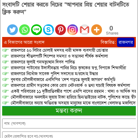
সংবাদটি শেয়ার করতে নিচের “আপনার প্রিয় শেয়ার বাটনটিতে
ক্লিক করুন”
0
Shares
এ বিভাগের আরো সংবাদ
বিস্তারিত:
রাজনগর
রাজনগরে ২০ লিটার চোলাই মদসহ নারী মাদক ব্যবসায়ী গ্রে/প্তার
রাজনগরে শীতলপাটি শিল্পের সমস্যা ও সম্ভাবনা শীর্ষক কর্মশালা
রাজনগরে জুলাই গনঅভ্যুত্থান দিবস পালিত
রাজনগরে পাউবোর উদাসীনতায় পানির নিচে কৃষকের স্বপ্ন, বিপাকে শিক্ষার্থীরা
রাজনগরে নিখোঁজ সাবেক পুলিশ সদস্যের ম/রদে/হ উদ্ধার
বুধবার মৌলভীবাজারে এনসিপির ‘দেশ গড়তে জুলাই জাগরণ’ কর্মসূচি
রাজনগরে গ্রামীণ সড়কের কোর রোড নেটওয়ার্ক ও তথ্য যাচাই বিষয়ক কর্মশালা
একই পরিবারের ১১ দৃষ্টিপ্রতিবন্ধীর পাশে এমপি নাসের রহমান : খাদ্য ও আর্থিক স
মৌলভীবাজারে অনলাইন জুয়ায় টাকা হারিয়ে ছিন/তাইয়ের নাটক, পুলিশের কাছে স্বীকা
মৌলভীবাজারে বন্যায় ক্ষতিগ্রস্ত অসহায় মানুষের মাঝে বাংলাদেশ খেলাফত মজলিসের ত
মন্তব্য করুন