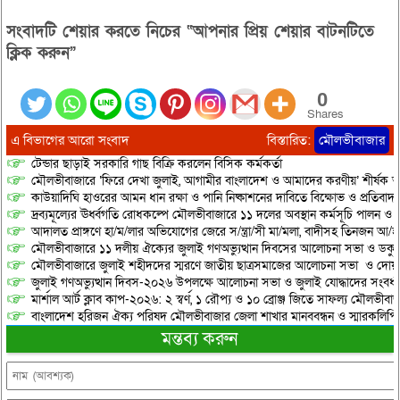
সংবাদটি শেয়ার করতে নিচের “আপনার প্রিয় শেয়ার বাটনটিতে
ক্লিক করুন”
0
Shares
এ বিভাগের আরো সংবাদ
বিস্তারিত:
মৌলভীবাজার
টেন্ডার ছাড়াই সরকারি গাছ বিক্রি করলেন বিসিক কর্মকর্তা
মৌলভীবাজারে ‘ফিরে দেখা জুলাই, আগামীর বাংলাদেশ ও আমাদের করণীয়’ শীর্ষক আ
কাউয়াদিঘি হাওরের আমন ধান রক্ষা ও পানি নিষ্কাশনের দাবিতে বিক্ষোভ ও প্রতিবাদ
দ্রব্যমূল্যের ঊর্ধ্বগতি রোধকল্পে মৌলভীবাজারে ১১ দলের অবস্থান কর্মসূচি পালন ও স
আদালত প্রাঙ্গণে হা/ম/লার অভিযোগের জেরে স/ন্ত্রা/সী মা/মলা, বাদীসহ তিনজন আ/হ
মৌলভীবাজারে ১১ দলীয় ঐক্যের জুলাই গণঅভ্যুত্থান দিবসের আলোচনা সভা ও ডকুমেন্
মৌলভীবাজারে জুলাই শহীদদের স্মরণে জাতীয় ছাত্রসমাজের আলোচনা সভা ও দোয়
জুলাই গণঅভ্যুত্থান দিবস-২০২৬ উপলক্ষে আলোচনা সভা ও জুলাই যোদ্ধাদের সংবর্ধ
মার্শাল আর্ট ক্লাব কাপ-২০২৬: ২ স্বর্ণ, ১ রৌপ্য ও ১০ ব্রোঞ্জ জিতে সাফল্য মৌলভীবাজ
বাংলাদেশ হরিজন ঐক্য পরিষদ মৌলভীবাজার জেলা শাখার মানববন্ধন ও স্মারকলিপি প
মন্তব্য করুন