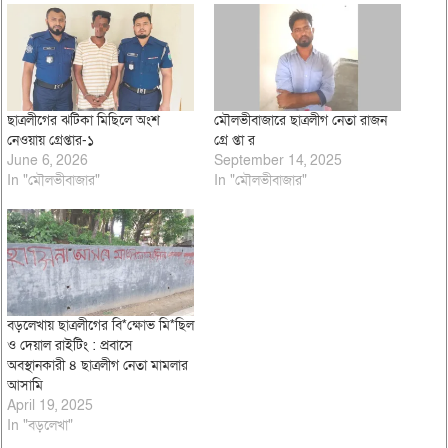
ছাত্রলীগের ঝটিকা মিছিলে অংশ
মৌলভীবাজারে ছাত্রলীগ নেতা রাজন
নেওয়ায় গ্রেপ্তার-১
গ্রে প্তা র
June 6, 2026
September 14, 2025
In "মৌলভীবাজার"
In "মৌলভীবাজার"
বড়লেখায় ছাত্রলীগের বি*ক্ষোভ মি*ছিল
ও দেয়াল রাইটিং : প্রবাসে
অবস্থানকারী ৪ ছাত্রলীগ নেতা মামলার
আসামি
April 19, 2025
In "বড়লেখা"