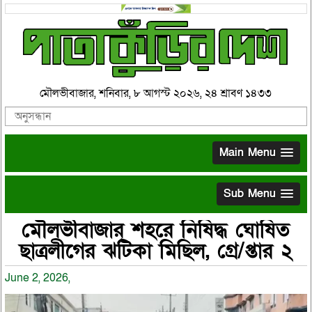
মৌলভীবাজার, শনিবার, ৮ আগস্ট ২০২৬, ২৪ শ্রাবণ ১৪৩৩
Main Menu
Sub Menu
মৌলভীবাজার শহরে নিষিদ্ধ ঘোষিত
ছাত্রলীগের ঝটিকা মিছিল, গ্রে/প্তার ২
June 2, 2026,