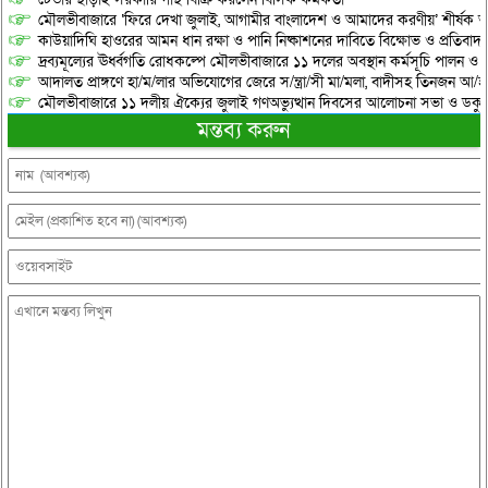
মৌলভীবাজারে ‘ফিরে দেখা জুলাই, আগামীর বাংলাদেশ ও আমাদের করণীয়’ শীর্ষক আ
কাউয়াদিঘি হাওরের আমন ধান রক্ষা ও পানি নিষ্কাশনের দাবিতে বিক্ষোভ ও প্রতিবাদ
দ্রব্যমূল্যের ঊর্ধ্বগতি রোধকল্পে মৌলভীবাজারে ১১ দলের অবস্থান কর্মসূচি পালন ও স
আদালত প্রাঙ্গণে হা/ম/লার অভিযোগের জেরে স/ন্ত্রা/সী মা/মলা, বাদীসহ তিনজন আ/হ
মৌলভীবাজারে ১১ দলীয় ঐক্যের জুলাই গণঅভ্যুত্থান দিবসের আলোচনা সভা ও ডকুমেন্
মন্তব্য করুন