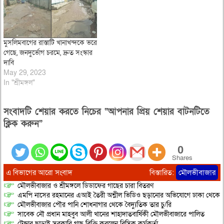
মুসলিমবাগের রাস্তাটি খানাখন্দকে ভরে
গেছে, জনদুর্ভোগ চরমে, দ্রুত সংস্কার
দাবি
May 29, 2023
In "শ্রীমঙ্গল"
সংবাদটি শেয়ার করতে নিচের “আপনার প্রিয় শেয়ার বাটনটিতে
ক্লিক করুন”
0
Shares
এ বিভাগের আরো সংবাদ
বিস্তারিত:
মৌলভীবাজার
মৌলভীবাজার ও শ্রীমঙ্গলে ডিডাফের গাছের চারা বিতরণ
এমপি নাসের রহমানের এআই তৈরী অশ্লীল ভিডিও ছড়ানোর অভিযোগে ঢাকা থেকে আ/সা
মৌলভীবাজার পৌর পানি শোধনাগার থেকে বৈদ্যুতিক তার চু/রি
সাবেক নৌ প্রধান মাহবুব আলী খানের শাহাদাতবার্ষিকী মৌলভীবাজারে পালিত
টেন্ডার ছাড়াই সরকারি গাছ বিক্রি করলেন বিসিক কর্মকর্তা