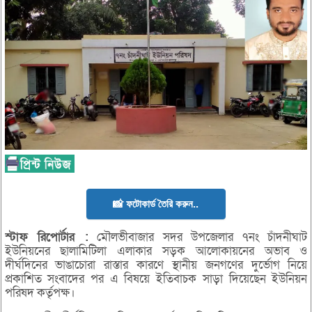
📸 ফটোকার্ড তৈরি করুন..
স্টাফ
রিপোর্টার :
মৌলভীবাজার সদর উপজেলার ৭নং চাঁদনীঘাট
ইউনিয়নের ছালামিটিলা এলাকার সড়ক আলোকায়নের অভাব ও
দীর্ঘদিনের ভাঙাচোরা রাস্তার কারণে স্থানীয় জনগণের দুর্ভোগ নিয়ে
প্রকাশিত সংবাদের পর এ বিষয়ে ইতিবাচক সাড়া দিয়েছেন ইউনিয়ন
পরিষদ কর্তৃপক্ষ।