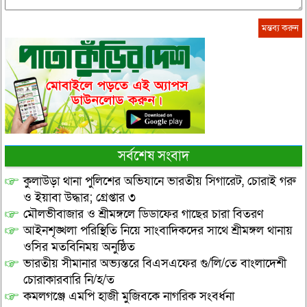
সর্বশেষ সংবাদ
কুলাউড়া থানা পুলিশের অভিযানে ভারতীয় সিগারেট, চোরাই গরু
ও ইয়াবা উদ্ধার; গ্রেপ্তার ৩
মৌলভীবাজার ও শ্রীমঙ্গলে ডিডাফের গাছের চারা বিতরণ
আইনশৃঙ্খলা পরিস্থিতি নিয়ে সাংবাদিকদের সাথে শ্রীমঙ্গল থানায়
ওসির মতবিনিময় অনুষ্ঠিত
ভারতীয় সীমানার অভ্যন্তরে বিএসএফের গু/লি/তে বাংলাদেশী
চোরাকারবারি নি/হ/ত
কমলগঞ্জে এমপি হাজী মুজিবকে নাগরিক সংবর্ধনা