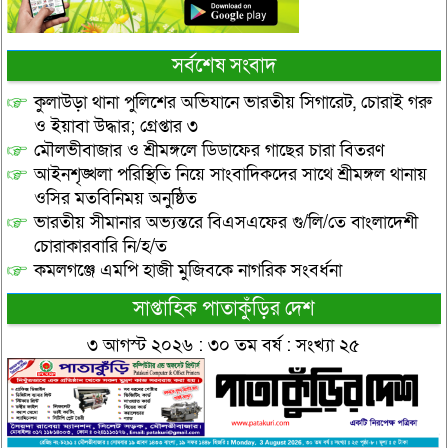
সর্বশেষ সংবাদ
কুলাউড়া থানা পুলিশের অভিযানে ভারতীয় সিগারেট, চোরাই গরু
ও ইয়াবা উদ্ধার; গ্রেপ্তার ৩
মৌলভীবাজার ও শ্রীমঙ্গলে ডিডাফের গাছের চারা বিতরণ
আইনশৃঙ্খলা পরিস্থিতি নিয়ে সাংবাদিকদের সাথে শ্রীমঙ্গল থানায়
ওসির মতবিনিময় অনুষ্ঠিত
ভারতীয় সীমানার অভ্যন্তরে বিএসএফের গু/লি/তে বাংলাদেশী
চোরাকারবারি নি/হ/ত
কমলগঞ্জে এমপি হাজী মুজিবকে নাগরিক সংবর্ধনা
সাপ্তাহিক পাতাকুঁড়ির দেশ
৩ আগস্ট ২০২৬ : ৩০ তম বর্ষ : সংখ্যা ২৫