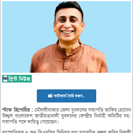
📸 ফটোকার্ড তৈরি করুন..
স্টাফ
রিপোর্টার :
মৌলভীবাজার জেলা যুবদলের সভাপতি জাকির হোসেন
উজ্জ্বল বাংলাদেশ জাতীয়তাবাদী যুবদলের কেন্দ্রীয় নির্বাহী কমিটির সহ-
সভাপতি পদে দায়িত্ব পেয়েছেন।
বৃহস্পতিবার ৪ জুন বিএনপির সিনিয়র যুগ্ম মহাসচিব রুহুল কবির রিজভী