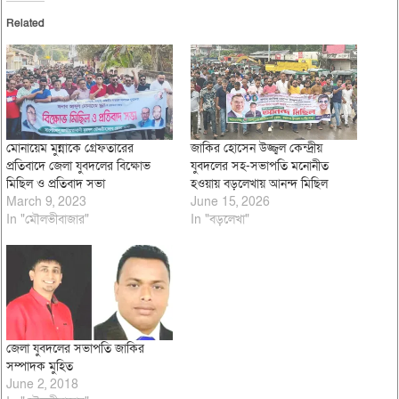
Related
মোনায়েম মুন্নাকে গ্রেফতারের
জাকির হোসেন উজ্জ্বল কেন্দ্রীয়
প্রতিবাদে জেলা যুবদলের বিক্ষোভ
যুবদলের সহ-সভাপতি মনোনীত
মিছিল ও প্রতিবাদ সভা
হওয়ায় বড়লেখায় আনন্দ মিছিল
March 9, 2023
June 15, 2026
In "মৌলভীবাজার"
In "বড়লেখা"
জেলা যুবদলের সভাপতি জাকির
সম্পাদক মুহিত
June 2, 2018