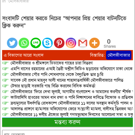
In "মৌলভীবাজার"
সংবাদটি শেয়ার করতে নিচের “আপনার প্রিয় শেয়ার বাটনটিতে
ক্লিক করুন”
0
Shares
এ বিভাগের আরো সংবাদ
বিস্তারিত:
মৌলভীবাজার
মৌলভীবাজার ও শ্রীমঙ্গলে ডিডাফের গাছের চারা বিতরণ
এমপি নাসের রহমানের এআই তৈরী অশ্লীল ভিডিও ছড়ানোর অভিযোগে ঢাকা থেকে আ/সা
মৌলভীবাজার পৌর পানি শোধনাগার থেকে বৈদ্যুতিক তার চু/রি
সাবেক নৌ প্রধান মাহবুব আলী খানের শাহাদাতবার্ষিকী মৌলভীবাজারে পালিত
টেন্ডার ছাড়াই সরকারি গাছ বিক্রি করলেন বিসিক কর্মকর্তা
মৌলভীবাজারে ‘ফিরে দেখা জুলাই, আগামীর বাংলাদেশ ও আমাদের করণীয়’ শীর্ষক আ
কাউয়াদিঘি হাওরের আমন ধান রক্ষা ও পানি নিষ্কাশনের দাবিতে বিক্ষোভ ও প্রতিবাদ
দ্রব্যমূল্যের ঊর্ধ্বগতি রোধকল্পে মৌলভীবাজারে ১১ দলের অবস্থান কর্মসূচি পালন ও স
আদালত প্রাঙ্গণে হা/ম/লার অভিযোগের জেরে স/ন্ত্রা/সী মা/মলা, বাদীসহ তিনজন আ/হ
মৌলভীবাজারে ১১ দলীয় ঐক্যের জুলাই গণঅভ্যুত্থান দিবসের আলোচনা সভা ও ডকুমেন্
মন্তব্য করুন